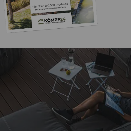
Trusted Shops
„War eher da als ge
Produkt. Bin voll 
4,85
/ 5
08.08.202
15.831 Bewertungen
Auszeichnungen