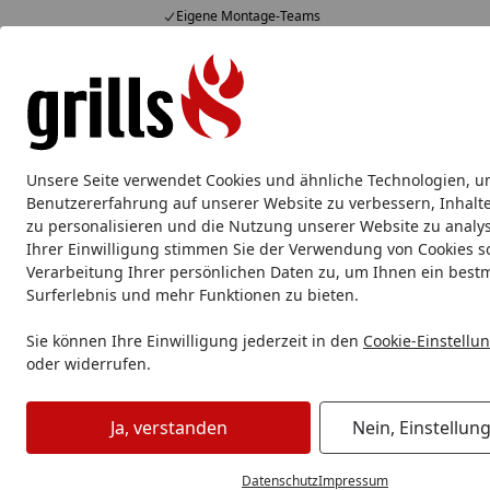
Eigene Montage-Teams
Hotline
07051 / 9 22 22
4,85
/ 5
Mo-Fr. 8-16 Uhr
15.831 Bewertungen
Alle Produkte
Marken
Service
Tipps & Tricks
Alle Produkte
Unsere Seite verwendet Cookies und ähnliche Technologien, u
Broil King
Broil King Gasgrill
Broil King Pelletgrill
Benutzererfahrung auf unserer Website zu verbessern, Inhalt
zu personalisieren und die Nutzung unserer Website zu analys
Ihrer Einwilligung stimmen Sie der Verwendung von Cookies s
Broil King
Broil King Gasgrill
Broil King Royal
Verarbeitung Ihrer persönlichen Daten zu, um Ihnen ein best
Startseite
Broil King Royal
Surferlebnis und mehr Funktionen zu bieten.
Sie können Ihre Einwilligung jederzeit in den
Cookie-Einstellu
oder widerrufen.
Ihre Artikelübersicht
Ja, verstanden
Nein, Einstellun
Preisspanne
Serviceleistungen
Angebote
Datenschutz
Impressum