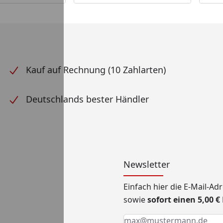
Kauf auf Rechnung (10 Zahlarten)
Deutschlands bester Händler
Newsletter
Einfach hier die E-Mail-A
sowie
sofort einen 5,00 
Keine Eingabe erforderlic
Eingabe erforderlich
E-Mail *