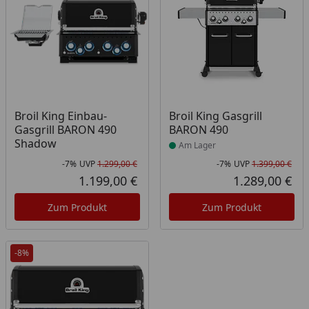
Produkt am Lager
Broil King Einbau-
Broil King Gasgrill
Gasgrill BARON 490
BARON 490
Shadow
Am Lager
-7%
UVP
1.299,00 €
-7%
UVP
1.399,00 €
Rabatt in Prozent
Ursprünglicher Preis
Rab
Urs
1.199,00 €
1.289,00 €
Aktueller Preis
Akt
Zum Produkt
Zum Produkt
-8%