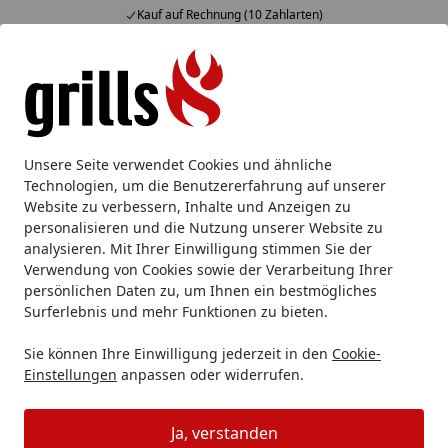
Kauf auf Rechnung (10 Zahlarten)
Alle Produkte
Mein Konto
Wunschl
Eink
Hotline
4,85
/ 5
Suchen
Broil King
Broil King Gasgrill
Broil King Baron
Unsere Seite verwendet Cookies und ähnliche
Startseite
Technologien, um die Benutzererfahrung auf unserer
Broil King Baron
Website zu verbessern, Inhalte und Anzeigen zu
personalisieren und die Nutzung unserer Website zu
analysieren. Mit Ihrer Einwilligung stimmen Sie der
Ihre Artikelübersicht
Verwendung von Cookies sowie der Verarbeitung Ihrer
persönlichen Daten zu, um Ihnen ein bestmögliches
Kategorien
Surferlebnis und mehr Funktionen zu bieten.
Sie können Ihre Einwilligung jederzeit in den
Cookie-
Filter / Sortierung
Einstellungen
anpassen oder widerrufen.
5
Artikel gefunden
Ja, verstanden