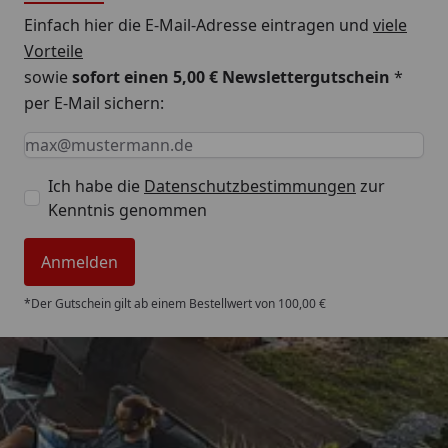
Einfach hier die E-Mail-Adresse eintragen und
viele
Vorteile
sowie
sofort einen 5,00 € Newslettergutschein
*
per E-Mail sichern:
Keine Eingabe erforderlich
Eingabe erforderlich
E-Mail *
Ich habe die
Datenschutzbestimmungen
zur
Kenntnis genommen
Anmelden
*Der Gutschein gilt ab einem Bestellwert von 100,00 €
Trusted Shops