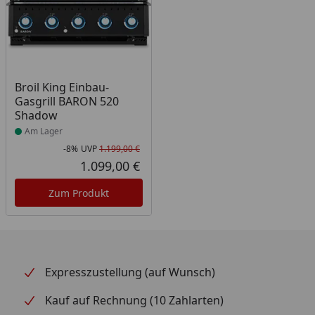
Produkt am Lager
Broil King Einbau-
Gasgrill BARON 520
Shadow
Am Lager
-8%
UVP
1.199,00 €
Rabatt in Prozent
Ursprünglicher Preis
1.099,00 €
Aktueller Preis
Zum Produkt
Expresszustellung (auf Wunsch)
Kauf auf Rechnung (10 Zahlarten)