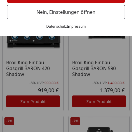
Bestseller
-8%
-8%
Nein, Einstellungen öffnen
Datenschutz
Impressum
Broil King Einbau-
Broil King Einbau-
Gasgrill BARON 420
Gasgrill BARON 590
Shadow
Shadow
-8%
UVP
999,00 €
-8%
UVP
1.499,00 €
Rabatt in Prozent
Ursprünglicher Preis
Rab
Urs
919,00 €
1.379,00 €
Aktueller Preis
Akt
Zum Produkt
Zum Produkt
-7%
-7%