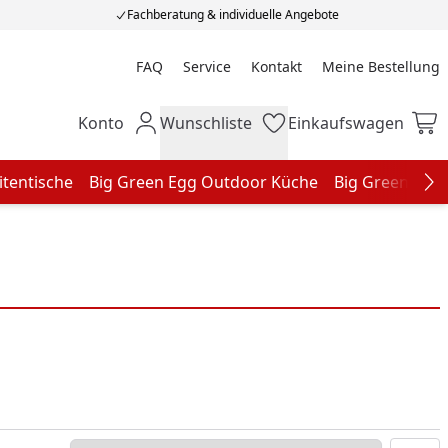
Fachberatung & individuelle Angebote
FAQ
Service
Kontakt
Meine Bestellung
Meine Bestellung
Konto
Wunschliste
Einkaufswagen
Mein Konto
Wunschliste
Einkaufswagen
itentische
Big Green Egg Outdoor Küche
Big Green Egg
Na