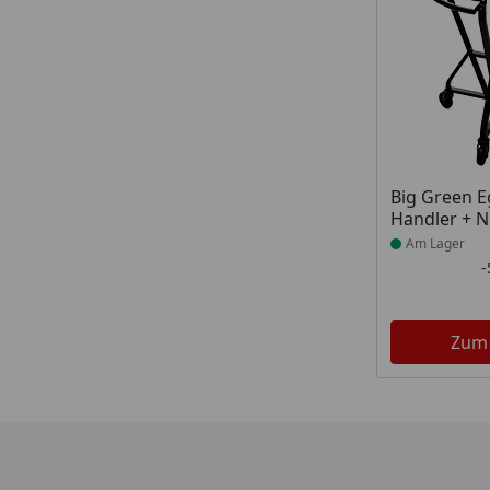
Produkt am
Big Green 
Handler + N
Am Lager
Zum