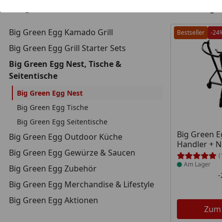
15
Kategorien
Artikel g
Big Green Egg Kamado Grill
Bestseller
-24
Big Green Egg Grill Starter Sets
Big Green Egg Nest, Tische &
Seitentische
Big Green Egg Nest
Big Green Egg Tische
Big Green Egg Seitentische
Produkt am
Big Green 
Big Green Egg Outdoor Küche
Handler + N
Big Green Egg Gewürze & Saucen
(
Am Lager
Big Green Egg Zubehör
Big Green Egg Merchandise & Lifestyle
Big Green Egg Aktionen
Zum