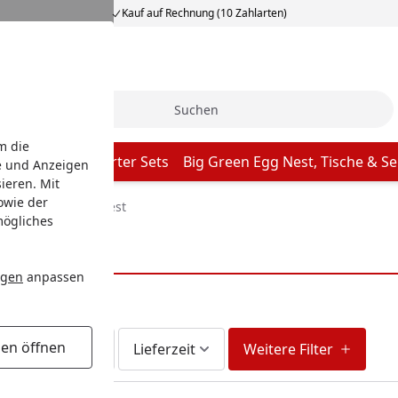
Kauf auf Rechnung (10 Zahlarten)
Suche
m die
een Egg Grill Starter Sets
Big Green Egg Nest, Tische & Se
e und Anzeigen
ieren. Mit
owie der
Big Green Egg Nest
mögliches
ngen
anpassen
gen öffnen
fort lieferbar
Lieferzeit
Weitere Filter