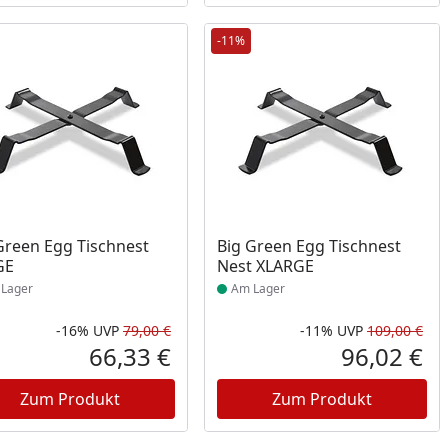
-11%
ukt am Lager
Produkt am Lager
Green Egg Tischnest
Big Green Egg Tischnest
GE
Nest XLARGE
Lager
Am Lager
-16%
UVP
79,00 €
-11%
UVP
109,00 €
Prozent
cher Preis
Rabatt in Prozent
Ursprünglicher Preis
Rab
Urs
66,33 €
96,02 €
reis
Aktueller Preis
Akt
Zum Produkt
Zum Produkt