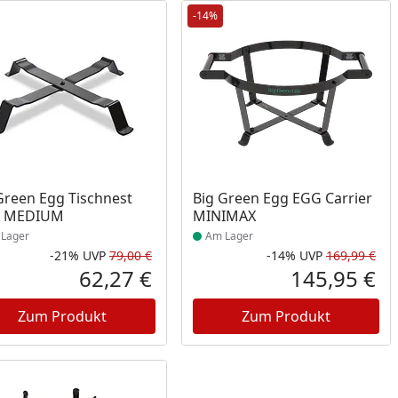
-14%
ukt am Lager
Produkt am Lager
Green Egg Tischnest
Big Green Egg EGG Carrier
t MEDIUM
MINIMAX
Lager
Am Lager
-21%
UVP
79,00 €
-14%
UVP
169,99 €
Prozent
cher Preis
Rabatt in Prozent
Ursprünglicher Preis
Rab
Urs
62,27 €
145,95 €
reis
Aktueller Preis
Akt
Zum Produkt
Zum Produkt