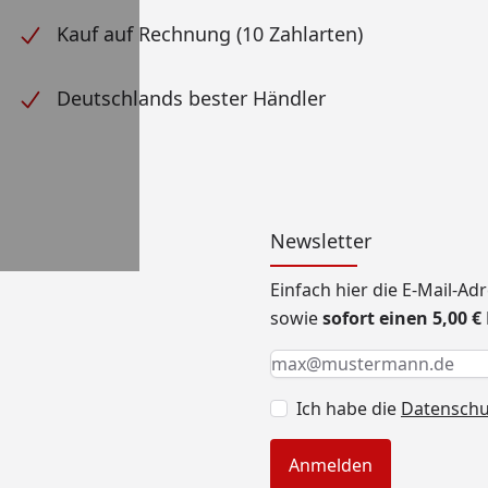
Kauf auf Rechnung (10 Zahlarten)
Deutschlands bester Händler
Newsletter
Einfach hier die E-Mail-A
sowie
sofort einen 5,00 
Keine Eingabe erforderlic
Eingabe erforderlich
E-Mail *
Ich habe die
Datensch
Anmelden