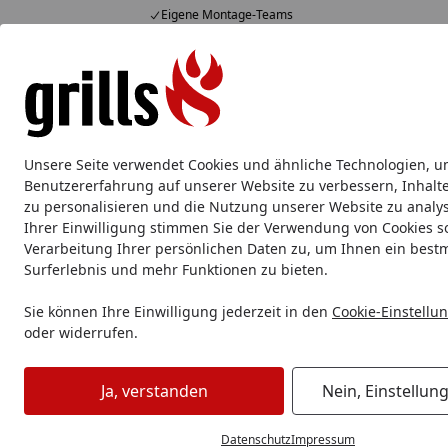
Eigene Montage-Teams
Hotline
07051 / 9 22 22
4,85
/ 5
Mo-Fr. 8-16 Uhr
15.829 Bewertungen
Alle Produkte
Marken
Service
Tipps & Tricks
Alle Produkte
Unsere Seite verwendet Cookies und ähnliche Technologien, u
Big Green Egg
Big Green Egg Kamado Grill
Big Gr
Benutzererfahrung auf unserer Website zu verbessern, Inhalt
zu personalisieren und die Nutzung unserer Website zu analys
Ihrer Einwilligung stimmen Sie der Verwendung von Cookies s
Big Green Egg
Big Green Egg Nest, Tische & Seitentische
Verarbeitung Ihrer persönlichen Daten zu, um Ihnen ein best
Startseite
Big Green Egg Nest
Surferlebnis und mehr Funktionen zu bieten.
Sie können Ihre Einwilligung jederzeit in den
Cookie-Einstellu
oder widerrufen.
Ihre Artikelübersicht
Ja, verstanden
Nein, Einstellun
Preisspanne
Angebote
Am Lager
So
Datenschutz
Impressum