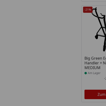
-21%
Produkt am
Big Green 
Handler + N
MEDIUM
Am Lager
Zum