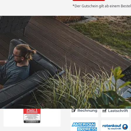
*Der Gutschein gilt ab einem Bestel
Versand
und geliefert.
r. “
6
Akzeptierte Zahlungsa