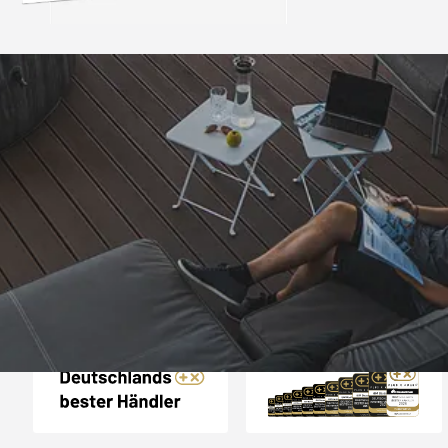
Trusted Shops
„Problemlos bestellt 
Gerne wiede
4,85
/ 5
07.08.202
15.829 Bewertungen
Auszeichnungen