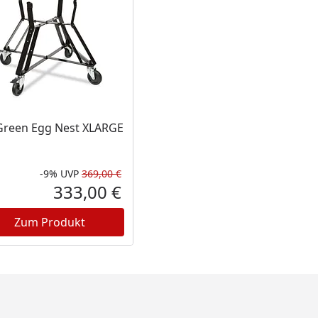
Green Egg Nest XLARGE
-9%
UVP
369,00 €
Prozent
cher Preis
Rabatt in Prozent
Ursprünglicher Preis
333,00 €
reis
Aktueller Preis
Zum Produkt