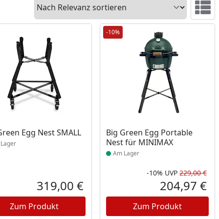
Sortieren
Ansicht 
-10%
ukt am Lager
Produkt am Lager
Green Egg Nest SMALL
Big Green Egg Portable
Nest für MINIMAX
Lager
Am Lager
-10%
UVP
229,00 €
Prozent
cher Preis
Rab
Urs
319,00 €
204,97 €
reis
Aktueller Preis
Akt
Zum Produkt
Zum Produkt