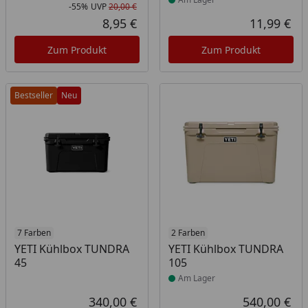
-55%
UVP
20,00 €
Rabatt in Prozent
Ursprünglicher Preis
8,95 €
11,99 €
Aktueller Preis
Akt
Zum Produkt
Zum Produkt
Bestseller
Neu
7 Farben
Produkt am Lager
2 Farben
YETI Kühlbox TUNDRA
YETI Kühlbox TUNDRA
45
105
Am Lager
340,00 €
540,00 €