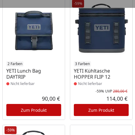
-59%
Produkt nicht lieferbar
2 Farben
Produkt nicht lieferbar
3 Farben
YETI Lunch Bag
YETI Kühltasche
DAYTRIP
HOPPER FLIP 12
Nicht lieferbar
Nicht lieferbar
-59%
UVP
280,00 €
Rab
Urs
90,00 €
114,00 €
Aktueller Preis
Akt
Zum Produkt
Zum Produkt
-59%