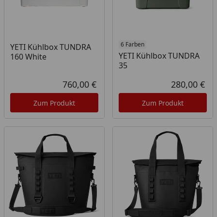
6 Farben
YETI Kühlbox TUNDRA
YETI Kühlbox TUNDRA
160 White
35
760,00 €
280,00 €
Aktueller Preis
Akt
Zum Produkt
Zum Produkt