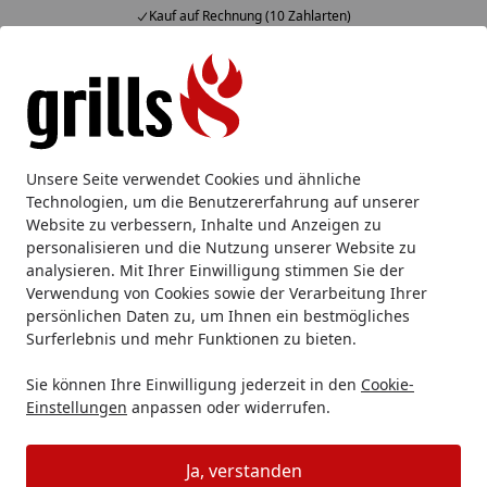
ten)
Fachberatung & individuelle 
Alle Produkte
Mein Konto
Wunschl
Eink
Hotline
4,85
/ 5
Suchen
Unsere Seite verwendet Cookies und ähnliche
Technologien, um die Benutzererfahrung auf unserer
Website zu verbessern, Inhalte und Anzeigen zu
personalisieren und die Nutzung unserer Website zu
analysieren. Mit Ihrer Einwilligung stimmen Sie der
Verwendung von Cookies sowie der Verarbeitung Ihrer
persönlichen Daten zu, um Ihnen ein bestmögliches
Surferlebnis und mehr Funktionen zu bieten.
Kühlbox
Sie können Ihre Einwilligung jederzeit in den
Cookie-
Einstellungen
anpassen oder widerrufen.
Camping Grill & Zubehör
Kühlbox & Kühltasche
Startseite
Ja, verstanden