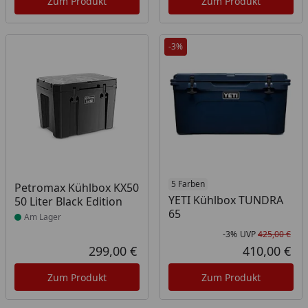
Zum Produkt
Zum Produkt
-3%
Produkt am Lager
5 Farben
Petromax Kühlbox KX50
YETI Kühlbox TUNDRA
50 Liter Black Edition
65
Am Lager
-3%
UVP
425,00 €
Rab
Urs
299,00 €
410,00 €
Aktueller Preis
Akt
Zum Produkt
Zum Produkt