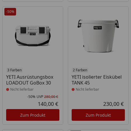
-50%
Produkt nicht lieferbar
3 Farben
Produkt nicht lieferbar
2 Farben
YETI Ausrüstungsbox
YETI isolierter Eiskübel
LOADOUT GoBox 30
TANK 45
Nicht lieferbar
Nicht lieferbar
-50%
UVP
280,00 €
Rabatt in Prozent
Ursprünglicher Preis
140,00 €
230,00 €
Aktueller Preis
Akt
Zum Produkt
Zum Produkt