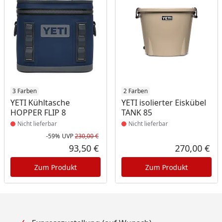
Produkt nicht lieferbar
3 Farben
Produkt nicht lieferbar
2 Farben
YETI Kühltasche
YETI isolierter Eiskübel
HOPPER FLIP 8
TANK 85
Nicht lieferbar
Nicht lieferbar
-59%
UVP
230,00 €
Rabatt in Prozent
Ursprünglicher Preis
93,50 €
270,00 €
Aktueller Preis
Akt
Zum Produkt
Zum Produkt