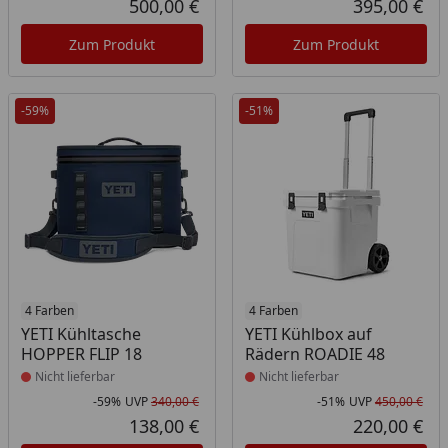
500,00 €
395,00 €
Aktueller Preis
Akt
Zum Produkt
Zum Produkt
-59%
-51%
Produkt nicht lieferbar
4 Farben
Produkt nicht lieferbar
4 Farben
YETI Kühltasche
YETI Kühlbox auf
HOPPER FLIP 18
Rädern ROADIE 48
Nicht lieferbar
Nicht lieferbar
-59%
UVP
340,00 €
-51%
UVP
450,00 €
Rabatt in Prozent
Ursprünglicher Preis
Rab
Urs
138,00 €
220,00 €
Aktueller Preis
Akt