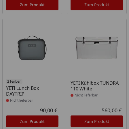
Zum Produkt
Zum Produkt
Produkt nicht lieferbar
2 Farben
Produkt nicht lieferbar
YETI Kühlbox TUNDRA
YETI Lunch Box
110 White
DAYTRIP
Nicht lieferbar
Nicht lieferbar
90,00 €
560,00 €
Aktueller Preis
Akt
Zum Produkt
Zum Produkt