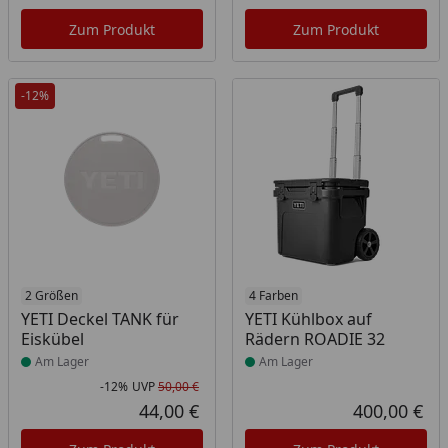
Aktueller Preis
Akt
Zum Produkt
Zum Produkt
-12%
Produkt am Lager
2 Größen
Produkt am Lager
4 Farben
YETI Deckel TANK für
YETI Kühlbox auf
Eiskübel
Rädern ROADIE 32
Am Lager
Am Lager
-12%
UVP
50,00 €
Rabatt in Prozent
Ursprünglicher Preis
44,00 €
400,00 €
Aktueller Preis
Akt