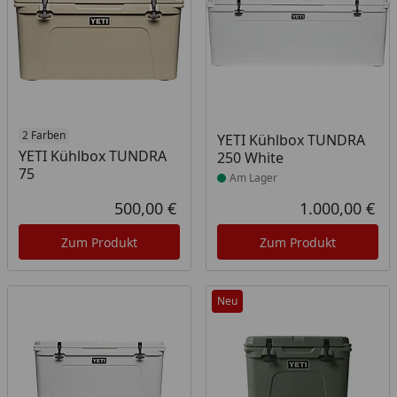
2 Farben
Produkt am Lager
YETI Kühlbox TUNDRA
YETI Kühlbox TUNDRA
250 White
75
Am Lager
500,00 €
1.000,00 €
Aktueller Preis
Akt
Zum Produkt
Zum Produkt
Neu