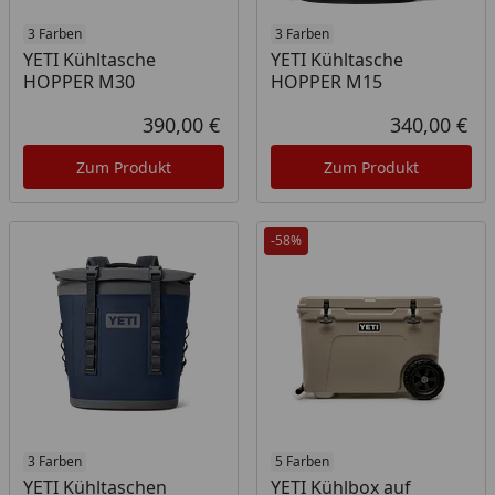
3 Farben
3 Farben
YETI Kühltasche
YETI Kühltasche
HOPPER M30
HOPPER M15
390,00 €
340,00 €
Aktueller Preis
Akt
Zum Produkt
Zum Produkt
-58%
3 Farben
5 Farben
YETI Kühltaschen
YETI Kühlbox auf