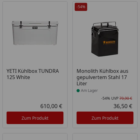
-54%
Produkt am Lager
YETI Kühlbox TUNDRA
Monolith Kühlbox aus
125 White
gepulvertem Stahl 17
Liter
Am Lager
-54%
UVP
79,90 €
Rab
Urs
610,00 €
36,50 €
Aktueller Preis
Akt
Zum Produkt
Zum Produkt