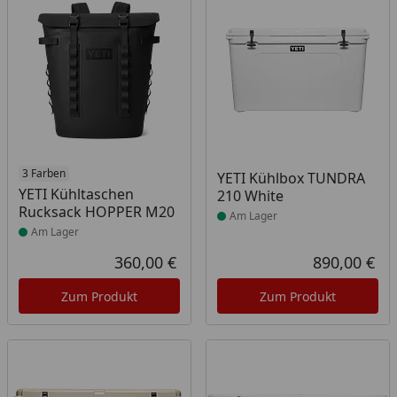
Produkt am Lager
3 Farben
Produkt am Lager
YETI Kühlbox TUNDRA
YETI Kühltaschen
210 White
Rucksack HOPPER M20
Am Lager
Am Lager
360,00 €
890,00 €
Aktueller Preis
Akt
Zum Produkt
Zum Produkt