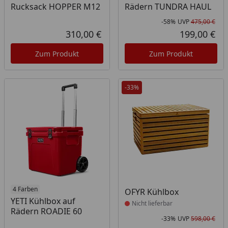
Rucksack HOPPER M12
Rädern TUNDRA HAUL
-58%
UVP
475,00 €
Rab
Urs
310,00 €
199,00 €
Aktueller Preis
Akt
Zum Produkt
Zum Produkt
-33%
4 Farben
Produkt nicht lieferbar
OFYR Kühlbox
YETI Kühlbox auf
Nicht lieferbar
Rädern ROADIE 60
-33%
UVP
598,00 €
Rab
Urs