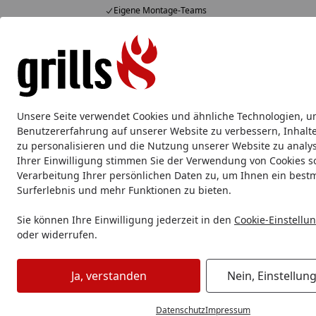
Eigene Montage-Teams
Hotline
07051 / 9 22 22
4,85
/ 5
Mo-Fr. 8-16 Uhr
15.829 Bewertungen
Alle Produkte
Marken
Service
Tipps & Tricks
Alle Produkte
Unsere Seite verwendet Cookies und ähnliche Technologien, u
Camping Grill & Zubehör
Camping Grill
Camping 
Benutzererfahrung auf unserer Website zu verbessern, Inhalt
zu personalisieren und die Nutzung unserer Website zu analys
Ihrer Einwilligung stimmen Sie der Verwendung von Cookies s
Camping Grill & Zubehör
Campinggeschirr
Verarbeitung Ihrer persönlichen Daten zu, um Ihnen ein best
Startseite
Campinggeschirr
Surferlebnis und mehr Funktionen zu bieten.
Sie können Ihre Einwilligung jederzeit in den
Cookie-Einstellu
oder widerrufen.
Ihre Artikelübersicht
Ja, verstanden
Nein, Einstellun
Preisspanne
Am Lager
Sofort lieferbar
Datenschutz
Impressum