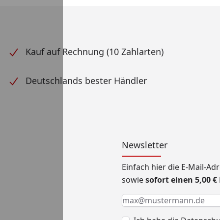
Kauf auf Rechnung (10 Zahlarten)
Deutschlands bester Händler
Newsletter
Einfach hier die E-Mail-A
sowie
sofort einen 5,00 
Keine Eingabe erforderlic
Eingabe erforderlich
E-Mail *