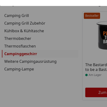
2
Kategorien
Artikel gef
Camping Grill
Bestseller
Camping Grill Zubehör
Kühlbox & Kühltasche
Thermobecher
Thermosflaschen
Campinggeschirr
Weitere Campingausrüstung
Produkt am
The Bastard
Camping-Lampe
to be a Bas
Am Lager
Zum