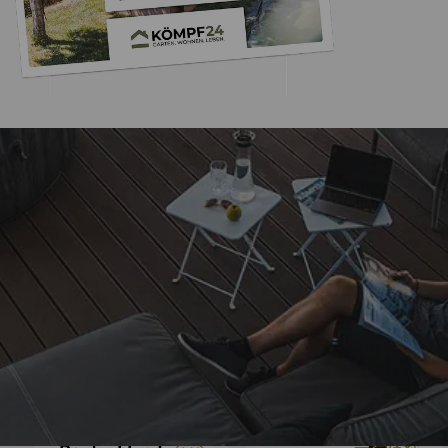
Trusted Shops
„Problemlos bestellt 
Gerne wiede
4,85
/ 5
07.08.202
15.829 Bewertungen
Auszeichnungen