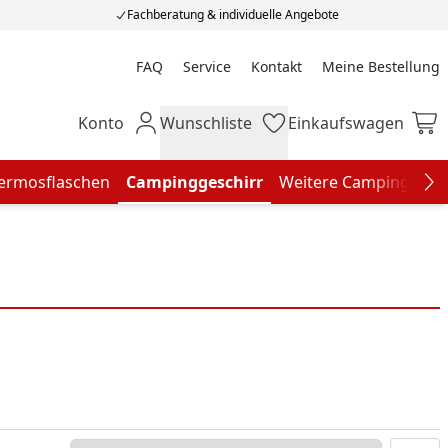
Fachberatung & individuelle Angebote
FAQ
Service
Kontakt
Meine Bestellung
Meine Bestellung
Konto
Wunschliste
Einkaufswagen
Mein Konto
Wunschliste
Einkaufswagen
ermosflaschen
Campinggeschirr
Weitere Campingausr
Na