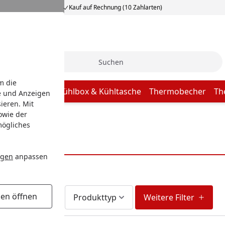
Kauf auf Rechnung (10 Zahlarten)
Suche
m die
Grill Zubehör
Kühlbox & Kühltasche
Thermobecher
Th
e und Anzeigen
ieren. Mit
owie der
mögliches
ngen
anpassen
gen öffnen
Lieferzeit
Produkttyp
Weitere Filter