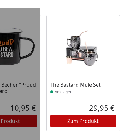
unden
 Lager
Produkt am Lager
 Becher "Proud
The Bastard Mule Set
tard"
Am Lager
10,95 €
29,95 €
Aktueller Preis
Aktueller P
 Produkt
Zum Produkt