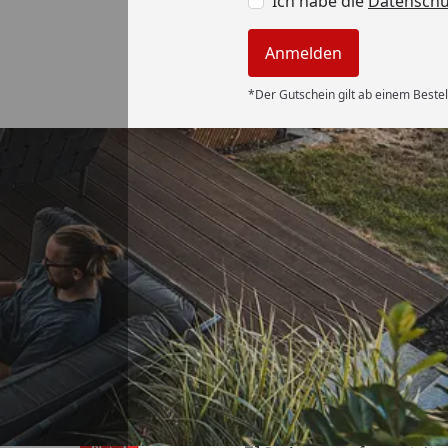
Ich habe die
Datensch
Anmelden
*Der Gutschein gilt ab einem Bestel
Versand
und geliefert.
r. “
6
Akzeptierte Zahlungsa