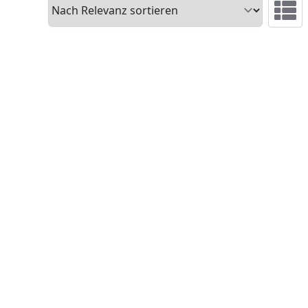
Sortieren
Ansicht 
reis