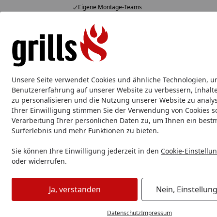
Eigene Montage-Teams
Hotline
07051 / 9 22 22
4,85
/ 5
Mo-Fr. 8-16 Uhr
15.823 Bewertungen
Alle Produkte
Marken
Service
Tipps & Tricks
Alle Produkte
Unsere Seite verwendet Cookies und ähnliche Technologien, u
Outdoor Küche
Outdoor Küche Komplettsets
Ein
Benutzererfahrung auf unserer Website zu verbessern, Inhalt
zu personalisieren und die Nutzung unserer Website zu analys
Ihrer Einwilligung stimmen Sie der Verwendung von Cookies s
Outdoor Küche
Küchenmodule
Big Green Egg Unterge
Verarbeitung Ihrer persönlichen Daten zu, um Ihnen ein best
Startseite
Surferlebnis und mehr Funktionen zu bieten.
Sie können Ihre Einwilligung jederzeit in den
Cookie-Einstellu
oder widerrufen.
Ja, verstanden
Nein, Einstellun
Datenschutz
Impressum