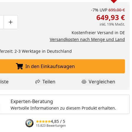
-7%
UVP
699,00 €
649,93 €
inkl. 19% MwSt.
ge um eins verringern
duktmenge manuell eingeben
Produktmenge um eins erhöhen
Kostenfreier Versand in DE
Versandkosten nach Menge und Land
ferzeit: 2-3 Werktage in Deutschland
In den Einkaufswagen
In den Einkaufswagen legen
iste
Teilen
Vergleichen
dukt zur Wunschliste hinzufügen
Teilen
Produkt Vergle
Experten-Beratung
Wertvolle Informationen zu diesem Produkt erhalten.
4,85
/ 5
15.823 Bewertungen