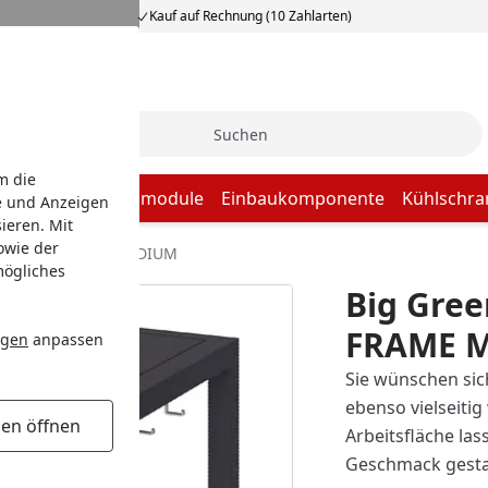
Kauf auf Rechnung (10 Zahlarten)
Suche
m die
baugrill
Küchenmodule
Einbaukomponente
Kühlschra
e und Anzeigen
ieren. Mit
owie der
stell EGG FRAME MEDIUM
mögliches
Big Gree
FRAME 
ngen
anpassen
Sie wünschen sic
ebenso vielseitig
gen öffnen
Arbeitsfläche la
Geschmack gesta