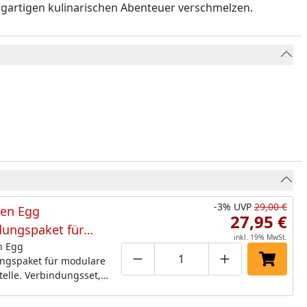
zigartigen kulinarischen Abenteuer verschmelzen.
-3%
UVP
29,00 €
een Egg
27,95 €
dungspaket für
inkl. 19% MwSt.
re Untergestelle
n Egg
ngspaket für modulare
Produktmenge um eins verringe
Produktmenge manuell
Produktmenge 
In den 
elle. Verbindungsset,
Sie das EGG-
ell mit den