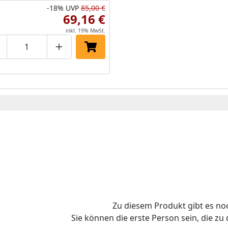
-18%
UVP
85,00 €
Erweiter
69,16 €
verbinde
inkl. 19% MwSt.
roduktmenge um eins verringern
Produktmenge manuell eingeben
Produktmenge um eins erhöhen
In den Einkaufswagen legen
Zu diesem Produkt gibt es n
Sie können die erste Person sein, die z