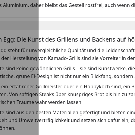
s Aluminium, daher bleibt das Gestell rostfrei, auch wenn d
n Egg: Die Kunst des Grillens und Backens auf h
gg steht für unvergleichliche Qualität und die Leidenschaft 
n der Herstellung von Kamado-Grills sind sie Vorreiter in 
e sind keine gewöhnlichen Grills – sie sind Kunstwerke, di
tische, grüne Ei-Design ist nicht nur ein Blickfang, sondern
e ein erfahrener Grillmeister oder ein Hobbykoch sind, ein 
en. Von saftigen Steaks über knuspriges Brot bis hin zu z
arischen Träume wahr werden lassen.
e sind aus den besten Materialien gefertigt und bieten ei
eit und Umweltverträglichkeit und setzen sich dafür ein, 
önnen.