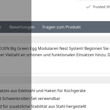
Deutschlands bester Händler
Trusted S
r
Bewertungen
Fragen zum Produkt
 NEUEN Big Green Egg Modularen Nest System! Beginnen Sie
r Vielzahl an schönen und funktionalen Einsätzen hinzu. 
nsatzes aus Edelstahl und Haken für Kochgeräte
mit Schwenkrollen-Set verwendbar
für zusätzliche Stabilität aus Stahl hergestellt