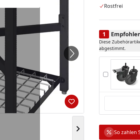
Rostfrei
Empfohlen
Diese Zubehörartik
abgestimmt.
Produkt zur Wunschliste hi
Nächstes Bild anzeigen
So zahlen 