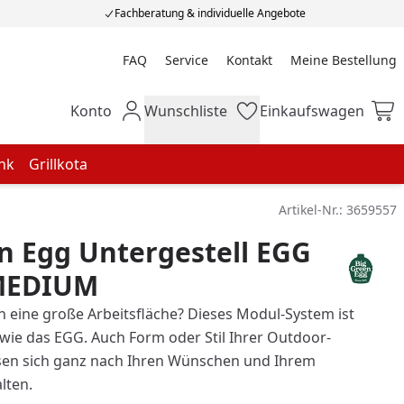
Fachberatung & individuelle Angebote
FAQ
Service
Kontakt
Meine Bestellung
Meine Bestellung
Konto
Wunschliste
Einkaufswagen
Mein Konto
Wunschliste
Einkaufswagen
nk
Grillkota
Artikel-Nr.:
3659557
n Egg Untergestell EGG
MEDIUM
h eine große Arbeitsfläche? Dieses Modul-System ist
 wie das EGG. Auch Form oder Stil Ihrer Outdoor-
ssen sich ganz nach Ihren Wünschen und Ihrem
lten.