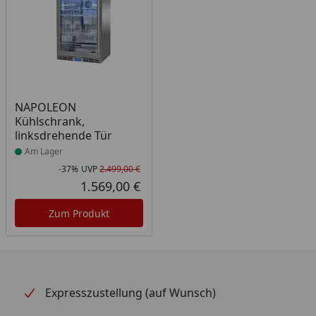
Produkt am Lager
NAPOLEON
Kühlschrank,
linksdrehende Tür
Am Lager
-37%
UVP
2.499,00 €
Rabatt in Prozent
Ursprünglicher Preis
1.569,00 €
Aktueller Preis
Zum Produkt
Expresszustellung (auf Wunsch)