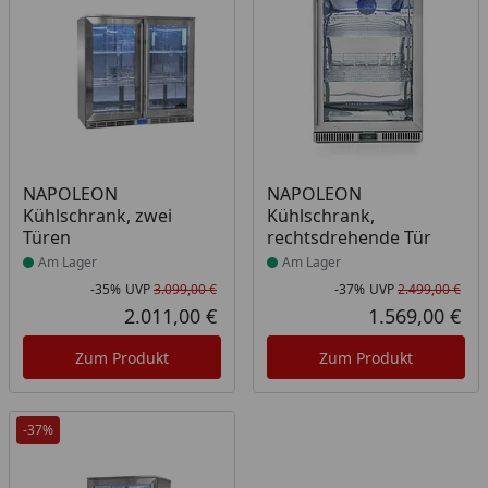
Produkt am Lager
Produkt am Lager
NAPOLEON
NAPOLEON
Kühlschrank, zwei
Kühlschrank,
Türen
rechtsdrehende Tür
Am Lager
Am Lager
-35%
UVP
3.099,00 €
-37%
UVP
2.499,00 €
Rabatt in Prozent
Ursprünglicher Preis
Rab
Urs
2.011,00 €
1.569,00 €
Aktueller Preis
Akt
Zum Produkt
Zum Produkt
-37%