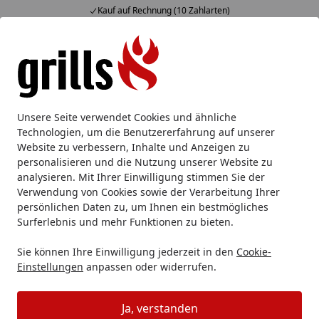
Kauf auf Rechnung (10 Zahlarten)
Alle Produkte
Mein Konto
Wunschl
Eink
Hotline
4,85
/ 5
Suchen
Unsere Seite verwendet Cookies und ähnliche
Technologien, um die Benutzererfahrung auf unserer
Website zu verbessern, Inhalte und Anzeigen zu
personalisieren und die Nutzung unserer Website zu
analysieren. Mit Ihrer Einwilligung stimmen Sie der
Verwendung von Cookies sowie der Verarbeitung Ihrer
persönlichen Daten zu, um Ihnen ein bestmögliches
Surferlebnis und mehr Funktionen zu bieten.
Kühlschrank
Sie können Ihre Einwilligung jederzeit in den
Cookie-
Einstellungen
anpassen oder widerrufen.
Outdoor Küche
Kühlschrank
Startseite
Ja, verstanden
Halten Sie Ihre Lebensmittel und Getränke auch im