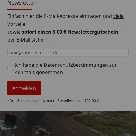
Newsletter
Einfach hier die E-Mail-Adresse eintragen und
viele
Vorteile
sowie
sofort einen 5,00 € Newslettergutschein
*
per E-Mail sichern:
Keine Eingabe erforderlich
Eingabe erforderlich
E-Mail *
Ich habe die
Datenschutzbestimmungen
zur
Kenntnis genommen
Anmelden
*Der Gutschein gilt ab einem Bestellwert von 100,00 €
Trusted Shops