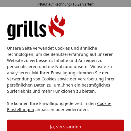
Kauf auf Rechnung (10 Zahlarten)
Alle Produkte
Mein Konto
Wunschl
Eink
Hotline
4,85
/ 5
Suchen
Outdoor Küche
Einbaukomponente
Big Green Egg Schwen
Unsere Seite verwendet Cookies und ähnliche
Startseite
Technologien, um die Benutzererfahrung auf unserer
Big Green Egg Schwenkrollen-Set (2
Website zu verbessern, Inhalte und Anzeigen zu
Stk.)
personalisieren und die Nutzung unserer Website zu
analysieren. Mit Ihrer Einwilligung stimmen Sie der
Verwendung von Cookies sowie der Verarbeitung Ihrer
persönlichen Daten zu, um Ihnen ein bestmögliches
Surferlebnis und mehr Funktionen zu bieten.
Sie können Ihre Einwilligung jederzeit in den
Cookie-
Einstellungen
anpassen oder widerrufen.
Ja, verstanden