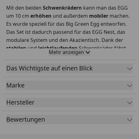
Mit den beiden
Schwenkrädern
kann man das EGG
um 10 cm
erhöhen
und außerdem
mobiler
machen.
Es wurde speziell für das Big Green Egg entworfen.
Das Set ist dadurch passend für das EGG Nest, das
modulare System und den Akazientisch. Dank der
stabilen
und
leichtlaufenden
Schwenkräder fährt
Mehr anzeigen
man sein EGG bequem in alle Richtungen. Inkl.
Schraubenschlüssel zur einfachen (De-) Montage der
Das Wichtigste auf einen Blick
Räder.
Marke
Hersteller
Bewertungen