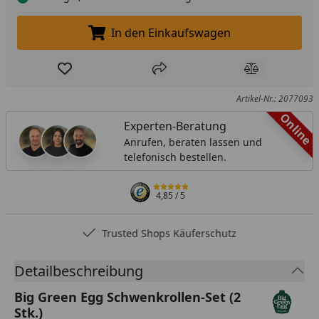
In den Einkaufswagen
In den Einkaufswagen legen
Produkt zur Wunschliste hinzufügen
Teilen
Produkt Ver
Artikel-Nr.: 2077093
Online
Experten-Beratung
Anrufen, beraten lassen und
telefonisch bestellen.
4,85
/ 5
Trusted Shops Käuferschutz
Detailbeschreibung
Big Green Egg Schwenkrollen-Set (2
Stk.)