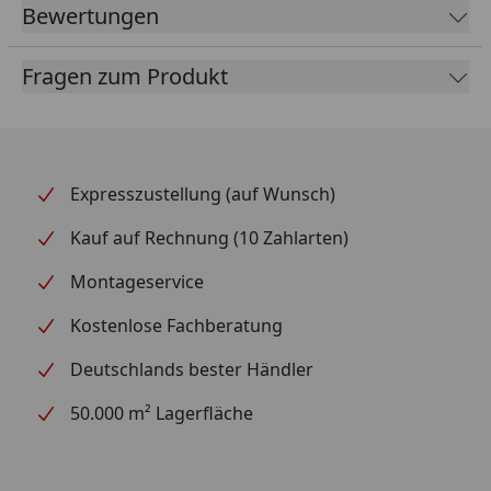
Grills befindet, kannst du den Grill schnell und
Bewertungen
einfach reinigen.
Fragen zum Produkt
Alle Angaben basierend auf Laborbedingungen bei 25
°C Umgebungstemperatur mit Premium-Holzpellets
als Brennstoff.
Wi-Fi® ist ein eingetragenes Warenzeichen der Wi-Fi
Expresszustellung (auf Wunsch)
Alliance.
Kauf auf Rechnung (10 Zahlarten)
Die Bluetooth®-Wortmarke und -Logos sind
eingetragene Marken im Eigentum von Bluetooth
Montageservice
SIG, Inc. Die Verwendung dieser Marken erfolgt auf
Grundlage einer an Weber erteilten Lizenz.
Kostenlose Fachberatung
Deutschlands bester Händler
50.000 m² Lagerfläche