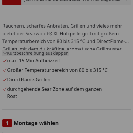
günstigen Festpreis sichern.
Räuchern, scharfes Anbraten, Grillen und vieles mehr
bietet der Searwood® XL Holzpelletgrill mit großem
Temperaturbereich von 80 bis 315 °C und DirectFlame-
Grillen, mit dem du kräftige, aromatische Grillmuster
Kurzbeschreibung ausklappen
und eine köstliche goldbraune Bräunung erzeugst.
max. 15 Min Aufheizzeit
Der Searwood® XL Holzpelletgrill heizt sich in maximal
Großer Temperaturbereich von 80 bis 315 °C
15 Minuten auf, gart gleichmäßig und verfügt über eine
DirectFlame-Grillen
durchgehende Sear Zone auf dem ganzen Rost, sodass
du mehr Grillgut gleichzeitig scharf anbraten kannst. Mit
durchgehende Sear Zone auf dem ganzen
den intuitiven digitalen Bedienelementen am Grill und
Rost
Wi-Fi®- (WLAN) und Bluetooth®- Konnektivität kannst du
den Grill aus der Ferne überwachen und steuern sowie
Live-Temperaturkurven von deinem Grillvorgang,
Montage wählen
Garstufen-Benachrichtigungen, Rezepte und vieles mehr