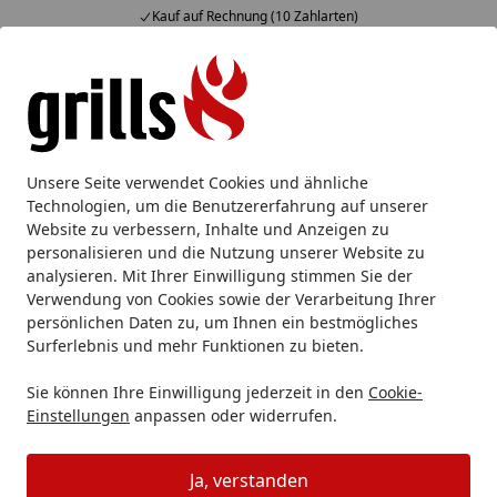
Kauf auf Rechnung (10 Zahlarten)
Alle Produkte
Mein Konto
Wunschl
Eink
Hotline
4,85
/ 5
Suchen
Smoker & Pelletgrill
Pelletgrill
Weber Pelletgrill SEARWOO
Unsere Seite verwendet Cookies und ähnliche
Startseite
Technologien, um die Benutzererfahrung auf unserer
Weber Pelletgrill SEARWOOD XL
Website zu verbessern, Inhalte und Anzeigen zu
Holzpelletgrill
personalisieren und die Nutzung unserer Website zu
analysieren. Mit Ihrer Einwilligung stimmen Sie der
Verwendung von Cookies sowie der Verarbeitung Ihrer
persönlichen Daten zu, um Ihnen ein bestmögliches
Surferlebnis und mehr Funktionen zu bieten.
Sie können Ihre Einwilligung jederzeit in den
Cookie-
Einstellungen
anpassen oder widerrufen.
Ja, verstanden