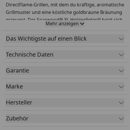
DirectFlame-Grillen, mit dem du kräftige, aromatische
Grillmuster und eine köstliche goldbraune Bräunung
erzeugst. Der Searwood® XL Holzpelletgrill heizt sich
Mehr anzeigen
in maximal 15 Minuten auf, gart gleichmäßig und
verfügt über eine durchgehende Sear Zone auf dem
Das Wichtigste auf einen Blick
ganzen Rost, sodass du mehr Grillgut gleichzeitig
scharf anbraten kannst. Mit den intuitiven digitalen
Technische Daten
Bedienelementen am Grill und Wi-Fi®- (WLAN) und
Bluetooth®- Konnektivität kannst du den Grill aus der
Garantie
Ferne überwachen und steuern sowie Live-
Temperaturkurven von deinem Grillvorgang,
Marke
Garstufen-Benachrichtigungen, Rezepte und vieles
mehr über die Weber Connect® App auf dein
Hersteller
Smartphone erhalten. Erkunde neue Grilltechniken
mit einem Drehspieß oder Plancha-Einsatz (jeweils
Zubehör
separat erhältlich). Mit dem Fett- und
Ascheauffangsystem, das sich an der Vorderseite des