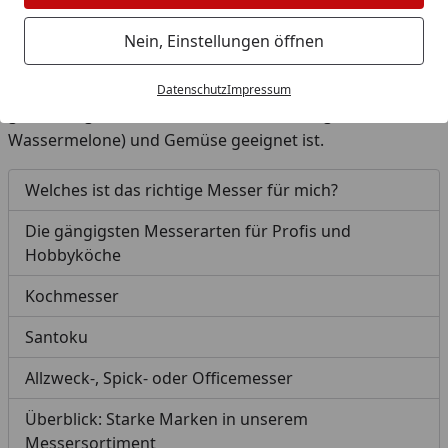
tranchieren eines edlen Serranoschinkens verwendet
man hingegen wieder ein ganz spezielles Messer. Nicht
Nein, Einstellungen öffnen
zu vergessen: Das Brotmesser mit Sägeschliff, welches
auf keinem Frühstückstisch fehlen darf und dabei auch
Datenschutz
Impressum
gleichzeitig zum Schneiden von Obst (die gute alte
Wassermelone) und Gemüse geeignet ist.
Welches ist das richtige Messer für mich?
Die gängigsten Messerarten für Profis und
Hobbyköche
Kochmesser
Santoku
Allzweck-, Spick- oder Officemesser
Überblick: Starke Marken in unserem
Messersortiment