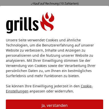
Kauf auf Rechnung (10 Zahlarten)
Alle Produkte
Mein Konto
Wunschl
Eink
Hotline
4,85
/ 5
Suchen
Kaufberatung Messer - welches wofür?
Unsere Seite verwendet Cookies und ähnliche
Startseite
Technologien, um die Benutzererfahrung auf unserer
Kaufberatung Messer - welches
Website zu verbessern, Inhalte und Anzeigen zu
personalisieren und die Nutzung unserer Website zu
wofür?
analysieren. Mit Ihrer Einwilligung stimmen Sie der
Verwendung von Cookies sowie der Verarbeitung Ihrer
Lesezeit: 5 min.
persönlichen Daten zu, um Ihnen ein bestmögliches
Erstellt am: 05.04.2022
Surferlebnis und mehr Funktionen zu bieten.
Jeder, der gerne kocht, hat mit der Zeit sein
Lieblingsmesser für bestimmte Tätigkeiten
. Beim
Sie können Ihre Einwilligung jederzeit in den
Cookie-
Einstellungen
anpassen oder widerrufen.
Schälen greift man zu einem anderen Messer als zum
Hacken. Das große Stück Fleisch wird mit einem
klassischen Koch- bzw. Fleischermesser pariert, zum
Ja, verstanden