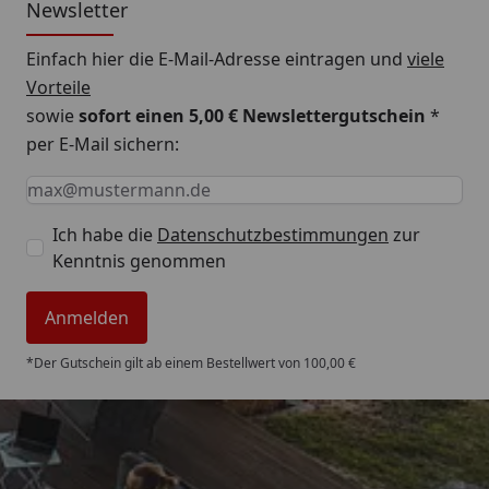
Newsletter
Einfach hier die E-Mail-Adresse eintragen und
viele
Vorteile
sowie
sofort einen 5,00 € Newslettergutschein
*
per E-Mail sichern:
Keine Eingabe erforderlich
Eingabe erforderlich
E-Mail *
Ich habe die
Datenschutzbestimmungen
zur
Kenntnis genommen
Anmelden
*Der Gutschein gilt ab einem Bestellwert von 100,00 €
Trusted Shops