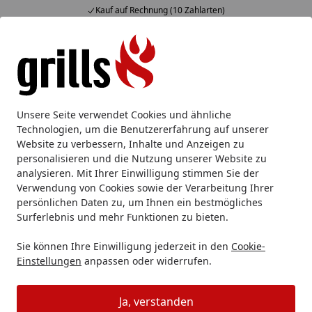
Kauf auf Rechnung (10 Zahlarten)
Alle Produkte
Mein Konto
Wunschl
Eink
Hotline
4,85
/ 5
Suchen
Gegrillter Kürbis
Unsere Seite verwendet Cookies und ähnliche
Startseite
Technologien, um die Benutzererfahrung auf unserer
Grillrezept: Gegrillter Kürbis mit
Website zu verbessern, Inhalte und Anzeigen zu
personalisieren und die Nutzung unserer Website zu
Ziegenkäse und Walnüssen
analysieren. Mit Ihrer Einwilligung stimmen Sie der
Verwendung von Cookies sowie der Verarbeitung Ihrer
Lesezeit: 2 min.
persönlichen Daten zu, um Ihnen ein bestmögliches
Erstellt am: 25.09.2024
Surferlebnis und mehr Funktionen zu bieten.
Sie können Ihre Einwilligung jederzeit in den
Cookie-
Einstellungen
anpassen oder widerrufen.
Ja, verstanden