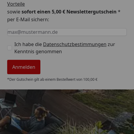
Vorteile
sowie
sofort einen 5,00 € Newslettergutschein
*
per E-Mail sichern:
Keine Eingabe erforderlich
Eingabe erforderlich
E-Mail *
Ich habe die
Datenschutzbestimmungen
zur
Kenntnis genommen
Anmelden
*Der Gutschein gilt ab einem Bestellwert von 100,00 €
Trusted Shops
4,85
/ 5