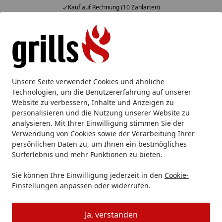
Kauf auf Rechnung (10 Zahlarten)
Alle Produkte
Mein Konto
Wunschl
Eink
Hotline
4,85
/ 5
Suchen
Grill Fachgeschäft in der Altstadt von Calw! Top Beratung!
Unsere Seite verwendet Cookies und ähnliche
Startseite
Technologien, um die Benutzererfahrung auf unserer
Offline meets online: Der grills.de
Website zu verbessern, Inhalte und Anzeigen zu
personalisieren und die Nutzung unserer Website zu
Offline-Shop in Calw!
analysieren. Mit Ihrer Einwilligung stimmen Sie der
Verwendung von Cookies sowie der Verarbeitung Ihrer
Wir lieben online und kommen aus dem stationären
persönlichen Daten zu, um Ihnen ein bestmögliches
Handel. Offline liegt uns also im Blut! Daher eröffnen wir
Surferlebnis und mehr Funktionen zu bieten.
den grills.de Store in Calw! Hier findet Ihr unsere Top-
Sie können Ihre Einwilligung jederzeit in den
Cookie-
Marken in einem exklusiven Ambiente.
Einstellungen
anpassen oder widerrufen.
Wie hört sich das an: In einladender Atmosphäre ganz in
Ruhe Profigrills anschauen? Mit unseren freundlichen
Ja, verstanden
Beratern in aller Ruhe ein wenig fachsimpeln?