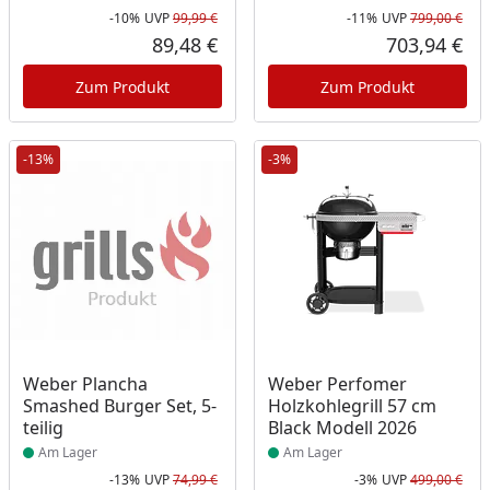
-10%
UVP
99,99 €
-11%
UVP
799,00 €
Rabatt in Prozent
Ursprünglicher Preis
Rab
Urs
89,48 €
703,94 €
Aktueller Preis
Akt
Zum Produkt
Zum Produkt
-13%
-3%
Produkt am Lager
Produkt am Lager
Weber Plancha
Weber Perfomer
Smashed Burger Set, 5-
Holzkohlegrill 57 cm
teilig
Black Modell 2026
Am Lager
Am Lager
-13%
UVP
74,99 €
-3%
UVP
499,00 €