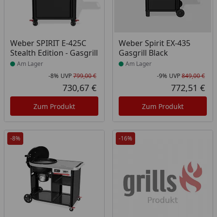
Produkt am Lager
Produkt am Lager
Weber SPIRIT E-425C
Weber Spirit EX-435
Stealth Edition - Gasgrill
Gasgrill Black
Am Lager
Am Lager
-8%
UVP
799,00 €
-9%
UVP
849,00 €
Rabatt in Prozent
Ursprünglicher Preis
Rab
Urs
730,67 €
772,51 €
Aktueller Preis
Akt
Zum Produkt
Zum Produkt
-8%
-16%