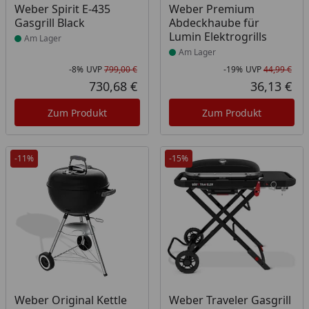
Produkt am Lager
Produkt am Lager
Weber Spirit E-435
Weber Premium
Gasgrill Black
Abdeckhaube für
Lumin Elektrogrills
Am Lager
Am Lager
-8%
UVP
799,00 €
-19%
UVP
44,99 €
Rabatt in Prozent
Ursprünglicher Preis
Rab
Urs
730,68 €
36,13 €
Aktueller Preis
Akt
Zum Produkt
Zum Produkt
-11%
-15%
Produkt am Lager
Produkt am Lager
Weber Original Kettle
Weber Traveler Gasgrill