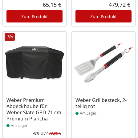
Rabatt in Prozent
Ursprünglicher Preis
Rab
Urs
65,15 €
479,72 €
Aktueller Preis
Akt
Zum Produkt
Zum Produkt
-8%
Produkt am Lager
Produkt am Lager
Weber Premium
Weber Grillbesteck, 2-
Abdeckhaube für
teilig rot
Weber Slate GPD 71 cm
Am Lager
Premium Plancha
Am Lager
-8%
UVP
79,99 €