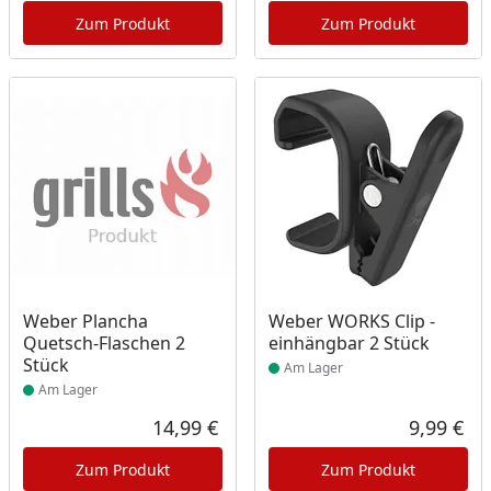
Zum Produkt
Zum Produkt
Produkt am Lager
Produkt am Lager
Weber Plancha
Weber WORKS Clip -
Quetsch-Flaschen 2
einhängbar 2 Stück
Stück
Am Lager
Am Lager
14,99 €
9,99 €
Aktueller Preis
Akt
Zum Produkt
Zum Produkt