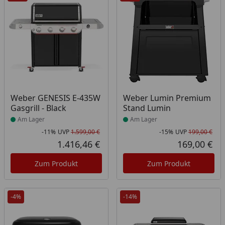
Produkt am Lager
Produkt am Lager
Weber GENESIS E-435W
Weber Lumin Premium
Gasgrill - Black
Stand Lumin
Am Lager
Am Lager
-11%
UVP
1.599,00 €
-15%
UVP
199,00 €
Rabatt in Prozent
Ursprünglicher Preis
Rab
Urs
1.416,46 €
169,00 €
Aktueller Preis
Akt
Zum Produkt
Zum Produkt
-4%
-14%