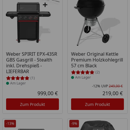
Produkt am Lager
Produkt am Lager
Weber SPIRIT EPX-435R
Weber Original Kettle
GBS Gasgrill - Stealth
Premium Holzkohlegrill
inkl. Drehspieß -
57 cm Black
LIEFERBAR
(2)
Am Lager
(1)
Am Lager
-12%
UVP
249,00 €
Rab
Urs
999,00 €
219,00 €
Aktueller Preis
Akt
Zum Produkt
Zum Produkt
-13%
-9%