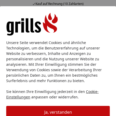
Fachberatung & individuelle Angebote
Alle Produkte
Mein Konto
Wunschl
Eink
Hotline
4,85
/ 5
Suchen
Neuheiten
Weber Neuheiten 2026
Unsere Seite verwendet Cookies und ähnliche
Startseite
Technologien, um die Benutzererfahrung auf unserer
Weber Neuheiten 2026
Website zu verbessern, Inhalte und Anzeigen zu
personalisieren und die Nutzung unserer Website zu
analysieren. Mit Ihrer Einwilligung stimmen Sie der
Ihre Artikelübersicht
Verwendung von Cookies sowie der Verarbeitung Ihrer
persönlichen Daten zu, um Ihnen ein bestmögliches
Kategorien
Surferlebnis und mehr Funktionen zu bieten.
Sie können Ihre Einwilligung jederzeit in den
Cookie-
Filter / Sortierung
Einstellungen
anpassen oder widerrufen.
57
Artikel gefunden
Ja, verstanden