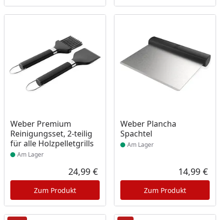
Produkt am Lager
Produkt am Lager
Weber Premium
Weber Plancha
Reinigungsset, 2-teilig
Spachtel
für alle Holzpelletgrills
Am Lager
Am Lager
24,99 €
14,99 €
Aktueller Preis
Akt
Zum Produkt
Zum Produkt