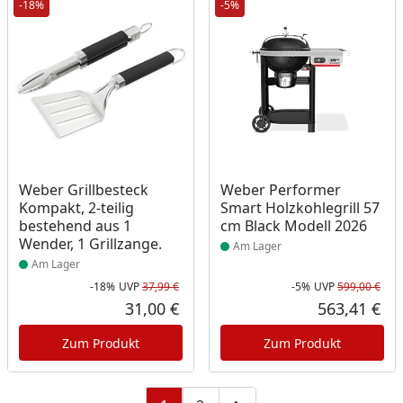
-18%
-5%
Produkt am Lager
Produkt am Lager
Weber Grillbesteck
Weber Performer
Kompakt, 2-teilig
Smart Holzkohlegrill 57
bestehend aus 1
cm Black Modell 2026
Wender, 1 Grillzange.
Am Lager
Am Lager
-18%
UVP
37,99 €
-5%
UVP
599,00 €
Rabatt in Prozent
Ursprünglicher Preis
Rab
Urs
31,00 €
563,41 €
Aktueller Preis
Akt
Zum Produkt
Zum Produkt