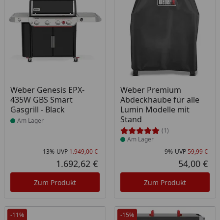
Produkt am Lager
Produkt am Lager
Weber Genesis EPX-
Weber Premium
435W GBS Smart
Abdeckhaube für alle
Gasgrill - Black
Lumin Modelle mit
Stand
Am Lager
(1)
Am Lager
-13%
UVP
1.949,00 €
-9%
UVP
59,99 €
Rabatt in Prozent
Ursprünglicher Preis
Rab
Urs
1.692,62 €
54,00 €
Aktueller Preis
Akt
Zum Produkt
Zum Produkt
-11%
-15%