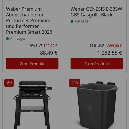
Produkt am Lager
Produkt am Lager
Weber Premium
Weber GENESIS E-335W
Abdeckhaube für
GBS Gasgrill - Black
Performer Premium
Am Lager
und Performer
Premium Smart 2026
Am Lager
-19%
UVP
109,99 €
-11%
UVP
1.399,00 €
Rabatt in Prozent
Ursprünglicher Preis
Rab
Urs
88,49 €
1.232,55 €
Aktueller Preis
Akt
Zum Produkt
Zum Produkt
-6%
-19%