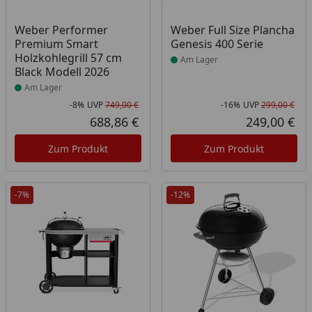
Produkt am Lager
Produkt am Lager
Weber Performer
Weber Full Size Plancha
Premium Smart
Genesis 400 Serie
Holzkohlegrill 57 cm
Am Lager
Black Modell 2026
Am Lager
-8%
UVP
749,00 €
-16%
UVP
299,00 €
Rabatt in Prozent
Ursprünglicher Preis
Rab
Urs
688,86 €
249,00 €
Aktueller Preis
Akt
Zum Produkt
Zum Produkt
-7%
-12%