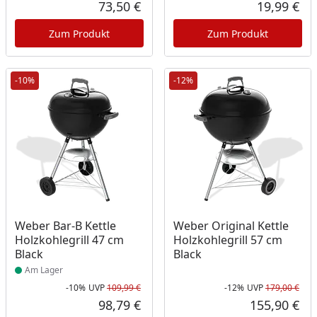
Rabatt in Prozent
Ursprünglicher Preis
73,50 €
19,99 €
Aktueller Preis
Akt
Zum Produkt
Zum Produkt
-10%
-12%
Produkt am Lager
Weber Bar-B Kettle
Weber Original Kettle
Holzkohlegrill 47 cm
Holzkohlegrill 57 cm
Black
Black
Am Lager
-10%
UVP
109,99 €
-12%
UVP
179,00 €
Rabatt in Prozent
Ursprünglicher Preis
Rab
Urs
98,79 €
155,90 €
Aktueller Preis
Akt