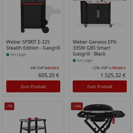
Produkt am Lager
Produkt am Lager
Weber SPIRIT E-325
Weber Genesis EPX-
Stealth Edition - Gasgrill
335W GBS Smart
Gasgrill - Black
Am Lager
Am Lager
-6%
UVP
649,00 €
-12%
UVP
1.749,00 €
Rabatt in Prozent
Ursprünglicher Preis
Rab
Urs
605,20 €
1.525,32 €
Aktueller Preis
Akt
Zum Produkt
Zum Produkt
-7%
-14%