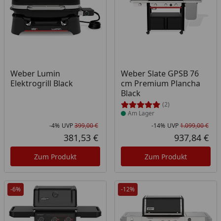
Produkt am Lager
Weber Lumin
Weber Slate GPSB 76
Elektrogrill Black
cm Premium Plancha
Black
(2)
Am Lager
-4%
UVP
399,00 €
-14%
UVP
1.099,00 €
Rabatt in Prozent
Ursprünglicher Preis
Rab
Urs
381,53 €
937,84 €
Aktueller Preis
Akt
Zum Produkt
Zum Produkt
-6%
-12%