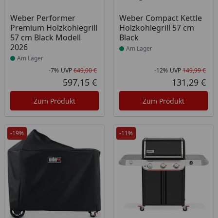
Produkt am Lager
Produkt am Lager
Weber Performer
Weber Compact Kettle
Premium Holzkohlegrill
Holzkohlegrill 57 cm
57 cm Black Modell
Black
2026
Am Lager
Am Lager
-7%
UVP
649,00 €
-12%
UVP
149,99 €
Rabatt in Prozent
Ursprünglicher Preis
Rab
Urs
597,15 €
131,29 €
Aktueller Preis
Akt
Zum Produkt
Zum Produkt
-19%
-11%