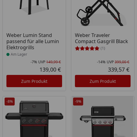
Produkt am Lager
Weber Lumin Stand
Weber Traveler
passend für alle Lumin
Compact Gasgrill Black
Elektrogrills
(1)
Am Lager
-7%
UVP
149,99 €
-14%
UVP
399,00 €
Rabatt in Prozent
Ursprünglicher Preis
Rab
Urs
139,00 €
339,57 €
Aktueller Preis
Akt
Zum Produkt
Zum Produkt
-8%
-9%