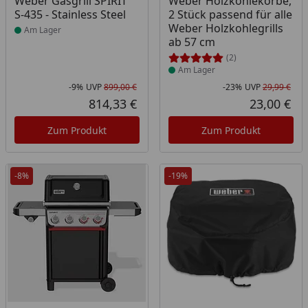
Weber Gasgrill SPIRIT
Weber Holzkohlekörbe,
S-435 - Stainless Steel
2 Stück passend für alle
Weber Holzkohlegrills
Am Lager
ab 57 cm
(2)
Am Lager
-9%
UVP
899,00 €
-23%
UVP
29,99 €
Rabatt in Prozent
Ursprünglicher Preis
Rab
Urs
814,33 €
23,00 €
Aktueller Preis
Akt
Zum Produkt
Zum Produkt
-8%
-19%