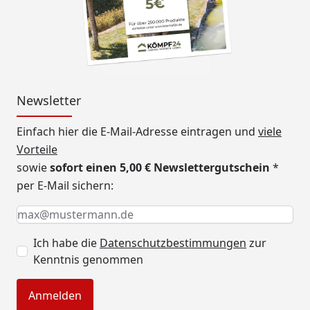
Newsletter
Einfach hier die E-Mail-Adresse eintragen und
viele
Vorteile
sowie
sofort einen 5,00 € Newslettergutschein
*
per E-Mail sichern:
Keine Eingabe erforderlich
Eingabe erforderlich
E-Mail *
Ich habe die
Datenschutzbestimmungen
zur
Kenntnis genommen
Anmelden