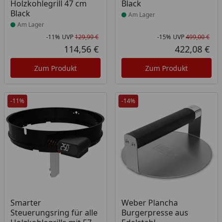
Holzkohlegrill 47 cm
Black
Black
Am Lager
Am Lager
-11%
UVP
129,99 €
-15%
UVP
499,00 €
Rabatt in Prozent
Ursprünglicher Preis
Rab
Urs
114,56 €
422,08 €
Aktueller Preis
Akt
Zum Produkt
Zum Produkt
-11%
-14%
Produkt am Lager
Produkt am Lager
Smarter
Weber Plancha
Steuerungsring für alle
Burgerpresse aus