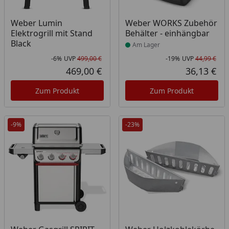
Produkt am Lager
Weber Lumin
Weber WORKS Zubehör
Elektrogrill mit Stand
Behälter - einhängbar
Black
Am Lager
-6%
UVP
499,00 €
-19%
UVP
44,99 €
Rabatt in Prozent
Ursprünglicher Preis
Rab
Urs
469,00 €
36,13 €
Aktueller Preis
Akt
Zum Produkt
Zum Produkt
-9%
-23%
Produkt am Lager
Produkt am Lager