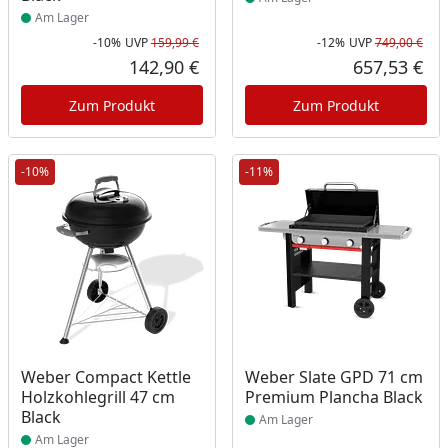
Am Lager
-10%
UVP
159,99 €
-12%
UVP
749,00 €
Rabatt in Prozent
Ursprünglicher Preis
Rab
Urs
142,90 €
657,53 €
Aktueller Preis
Akt
Zum Produkt
Zum Produkt
-10%
-11%
Produkt am Lager
Produkt am Lager
Weber Compact Kettle
Weber Slate GPD 71 cm
Holzkohlegrill 47 cm
Premium Plancha Black
Black
Am Lager
Am Lager