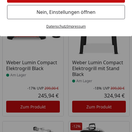
Bestseller
-17%
-18%
Nein, Einstellungen öffnen
Datenschutz
Impressum
Produkt am Lager
Produkt am Lager
Weber Lumin Compact
Weber Lumin Compact
Elektrogrill Black
Elektrogrill mit Stand
Black
Am Lager
Am Lager
-17%
UVP
299,00 €
-18%
UVP
399,00 €
Rabatt in Prozent
Ursprünglicher Preis
Rab
Urs
245,94 €
324,94 €
Aktueller Preis
Akt
Zum Produkt
Zum Produkt
-12%