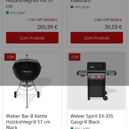
Holzkohlegrills mit 57
Edelstahl
cm
Am Lager
Am Lager
-11%
UVP
299,00 €
-14%
UVP
34,99 €
Rabatt in Prozent
Ursprünglicher Preis
Rab
Urs
265,99 €
30,03 €
Aktueller Preis
Akt
Zum Produkt
Zum Produkt
-10%
-12%
Produkt am Lager
Produkt am Lager
Weber Bar-B Kettle
Weber Spirit EX-335
Holzkohlegrill 57 cm
Gasgrill Black
Black
Am Lager