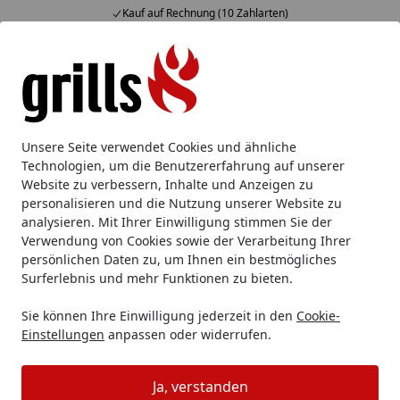
Kauf auf Rechnung (10 Zahlarten)
Alle Produkte
Mein Konto
Wunschl
Eink
Hotline
4,85
/ 5
Suchen
Nesmuk
Nesmuk Messertasche & Pflege
Nesmuk Lederst
Unsere Seite verwendet Cookies und ähnliche
Startseite
Technologien, um die Benutzererfahrung auf unserer
Nesmuk Ledersteckscheide Slicer
Website zu verbessern, Inhalte und Anzeigen zu
260
personalisieren und die Nutzung unserer Website zu
analysieren. Mit Ihrer Einwilligung stimmen Sie der
Verwendung von Cookies sowie der Verarbeitung Ihrer
persönlichen Daten zu, um Ihnen ein bestmögliches
Surferlebnis und mehr Funktionen zu bieten.
Sie können Ihre Einwilligung jederzeit in den
Cookie-
Einstellungen
anpassen oder widerrufen.
Ja, verstanden