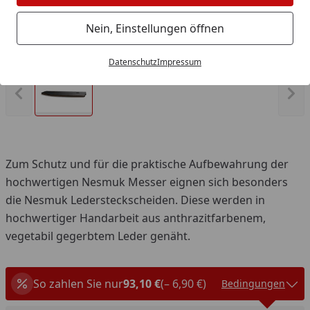
Nein, Einstellungen öffnen
Produk
Datenschutz
Impressum
Vorheriges Bild anzeigen
Näc
Zum Schutz und für die praktische Aufbewahrung der
hochwertigen Nesmuk Messer eignen sich besonders
die Nesmuk Ledersteckscheiden. Diese werden in
hochwertiger Handarbeit aus anthrazitfarbenem,
vegetabil gegerbtem Leder genäht.
So zahlen Sie nur
93,10 €
(– 6,90 €)
Bedingungen