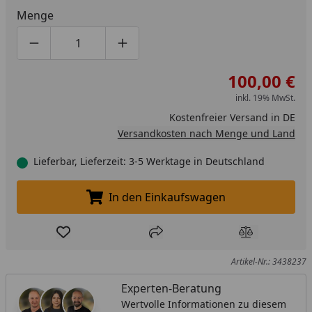
Menge
Produktmenge um eins verringern
Produktmenge manuell eingeben
Produktmenge um eins erhöhen
100,00 €
inkl. 19% MwSt.
Kostenfreier Versand in DE
Versandkosten nach Menge und Land
Lieferbar, Lieferzeit: 3-5 Werktage in Deutschland
In den Einkaufswagen
In den Einkaufswagen legen
Produkt zur Wunschliste hinzufügen
Teilen
Produkt Ver
Artikel-Nr.: 3438237
Experten-Beratung
Wertvolle Informationen zu diesem