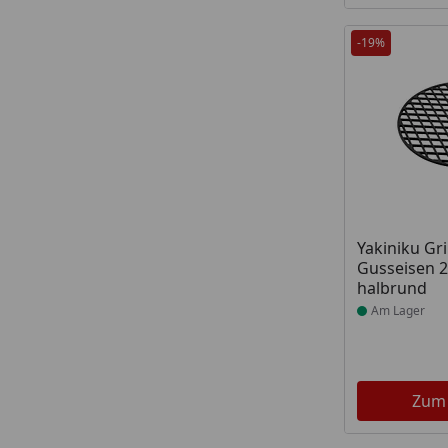
-19%
Produkt am
Yakiniku Gri
Gusseisen 22
halbrund
Am Lager
Zum