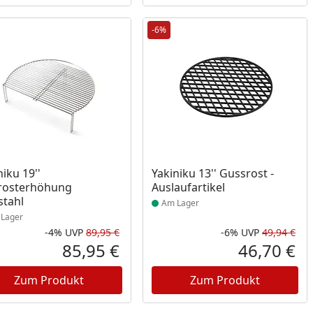
-6%
ukt am Lager
Produkt am Lager
niku 19''
Yakiniku 13'' Gussrost -
lrosterhöhung
Auslaufartikel
stahl
Am Lager
Lager
-4%
UVP
89,95 €
-6%
UVP
49,94 €
Prozent
cher Preis
Rabatt in Prozent
Ursprünglicher Preis
Rab
Urs
85,95 €
46,70 €
reis
Aktueller Preis
Akt
Zum Produkt
Zum Produkt