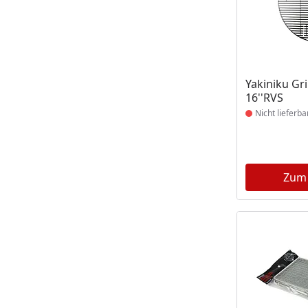
Produkt nich
Yakiniku Gri
16''RVS
Nicht lieferba
Zum