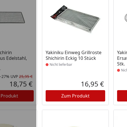
t lieferbar
Produkt nicht lieferbar
Prod
chirin
Yakiniku Einweg Grillroste
Yaki
us Edelstahl,
Shichirin Eckig 10 Stück
Ersa
Stk.
Nicht lieferbar
r
Nic
-27%
UVP
25,95 €
Rabatt in Prozent
Ursprünglicher Preis
18,75 €
16,95 €
Aktueller Preis
Aktueller P
 Produkt
Zum Produkt