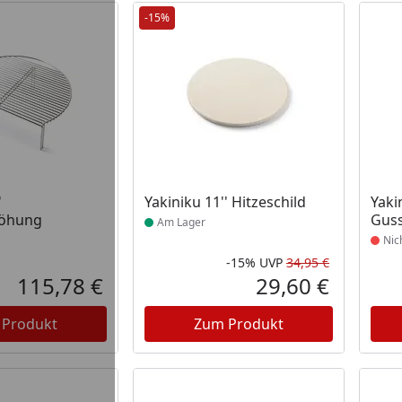
-15%
 Lager
Produkt am Lager
Prod
'
Yakiniku 11'' Hitzeschild
Yaki
höhung
Guss
Am Lager
Nic
-15%
UVP
34,95 €
Rabatt in 
Ursprüngli
115,78 €
29,60 €
Aktueller Preis
Aktueller P
 Produkt
Zum Produkt