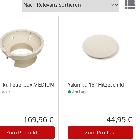
Sortieren
Ansicht 
ukt am Lager
Produkt am Lager
niku Feuerbox MEDIUM
Yakiniku 16'' Hitzeschild
Lager
Am Lager
Prozent
cher Preis
169,96 €
44,95 €
reis
Aktueller Preis
Akt
Zum Produkt
Zum Produkt