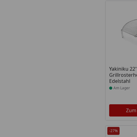
Produkt am
Yakiniku 22'
Grillroster
Edelstahl
Am Lager
Zum
-27%