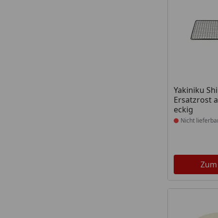
Produkt nich
Yakiniku Shi
Ersatzrost a
eckig
Nicht lieferba
Zum