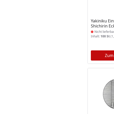
Produkt nich
Yakiniku Ein
Shichirin Ec
Nicht lieferba
Inhalt:
100 St
(1,
Zum