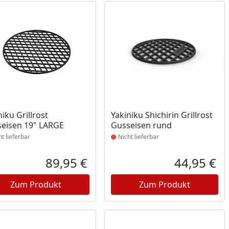
ukt nicht lieferbar
Produkt nicht lieferbar
niku Grillrost
Yakiniku Shichirin Grillrost
eisen 19" LARGE
Gusseisen rund
ht lieferbar
Nicht lieferbar
Prozent
cher Preis
89,95 €
44,95 €
reis
Aktueller Preis
Akt
Zum Produkt
Zum Produkt