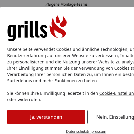
Eigene Montage-Teams
Hotline
07051 / 9 22 22
4,85
/ 5
Mo-Fr. 8-16 Uhr
15.823 Bewertungen
Alle Produkte
Marken
Service
Tipps & Tricks
Alle Produkte
Unsere Seite verwendet Cookies und ähnliche Technologien, u
Yakiniku
Yakiniku Grill
Yakiniku Zubehör
Benutzererfahrung auf unserer Website zu verbessern, Inhalt
zu personalisieren und die Nutzung unserer Website zu analys
Ihrer Einwilligung stimmen Sie der Verwendung von Cookies s
Yakiniku
Yakiniku Zubehör
Yakiniku Grillroste & Einsätze
Verarbeitung Ihrer persönlichen Daten zu, um Ihnen ein best
Startseite
Yakiniku Grillroste & Einsätz
Surferlebnis und mehr Funktionen zu bieten.
Sie können Ihre Einwilligung jederzeit in den
Cookie-Einstellu
oder widerrufen.
Ihre Artikelübersicht
Ja, verstanden
Nein, Einstellun
Preisspanne
Angebote
Am Lager
So
Datenschutz
Impressum