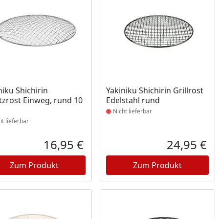
ukt nicht lieferbar
Produkt nicht lieferbar
niku Shichirin
Yakiniku Shichirin Grillrost
tzrost Einweg, rund 10
Edelstahl rund
Nicht lieferbar
ht lieferbar
16,95 €
24,95 €
reis
Aktueller Preis
Akt
Zum Produkt
Zum Produkt