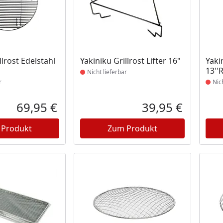
t lieferbar
Produkt nicht lieferbar
Prod
llrost Edelstahl
Yakiniku Grillrost Lifter 16"
Yaki
13''
Nicht lieferbar
r
Nic
69,95 €
39,95 €
Aktueller Preis
Aktueller P
 Produkt
Zum Produkt