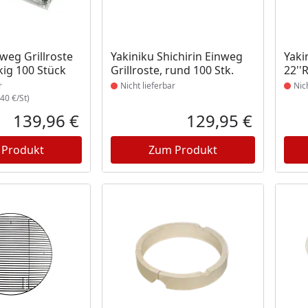
t lieferbar
Produkt nicht lieferbar
Prod
weg Grillroste
Yakiniku Shichirin Einweg
Yaki
kig 100 Stück
Grillroste, rund 100 Stk.
22''
r
Nicht lieferbar
Nic
40 €/St)
139,96 €
129,95 €
Aktueller Preis
Aktueller P
 Produkt
Zum Produkt