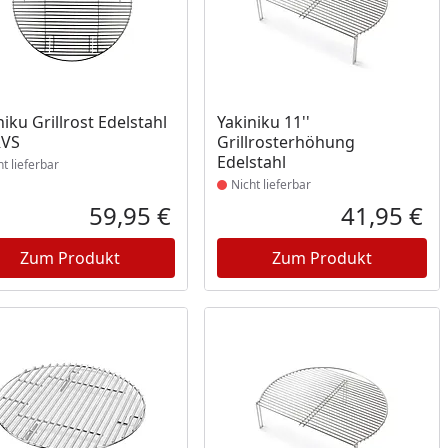
ukt nicht lieferbar
Produkt nicht lieferbar
niku Grillrost Edelstahl
Yakiniku 11''
RVS
Grillrosterhöhung
Edelstahl
ht lieferbar
Nicht lieferbar
59,95 €
41,95 €
reis
Aktueller Preis
Akt
Zum Produkt
Zum Produkt