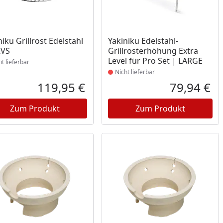
ukt nicht lieferbar
Produkt nicht lieferbar
niku Grillrost Edelstahl
Yakiniku Edelstahl-
RVS
Grillrosterhöhung Extra
Level für Pro Set | LARGE
ht lieferbar
Nicht lieferbar
119,95 €
79,94 €
reis
Aktueller Preis
Akt
Zum Produkt
Zum Produkt