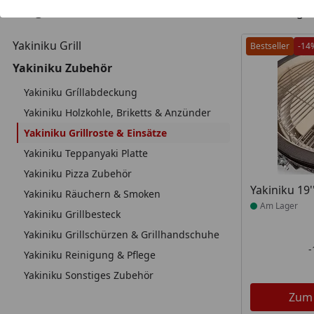
32
Kategorien
Artikel g
Yakiniku Grill
Bestseller
-14
Yakiniku Zubehör
Yakiniku Gríllabdeckung
Yakiniku Holzkohle, Briketts & Anzünder
Yakiniku Grillroste & Einsätze
Yakiniku Teppanyaki Platte
Yakiniku Pizza Zubehör
Produkt am
Yakiniku 19'
Yakiniku Räuchern & Smoken
Am Lager
Yakiniku Grillbesteck
Yakiniku Grillschürzen & Grillhandschuhe
Yakiniku Reinigung & Pflege
Yakiniku Sonstiges Zubehör
Zum