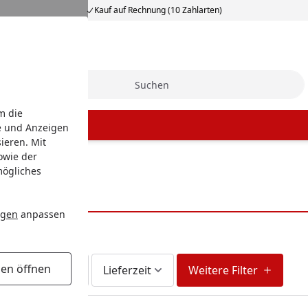
Kauf auf Rechnung (10 Zahlarten)
Suche
m die
e und Anzeigen
ieren. Mit
owie der
mögliches
e
ngen
anpassen
gen öffnen
fort lieferbar
Lieferzeit
Weitere Filter