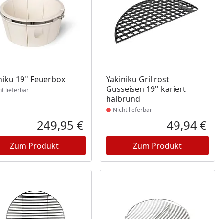
ukt nicht lieferbar
Produkt nicht lieferbar
niku 19'' Feuerbox
Yakiniku Grillrost
Gusseisen 19'' kariert
ht lieferbar
halbrund
Nicht lieferbar
249,95 €
49,94 €
reis
Aktueller Preis
Akt
Zum Produkt
Zum Produkt