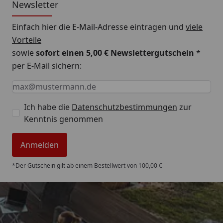
Newsletter
Einfach hier die E-Mail-Adresse eintragen und
viele
Vorteile
sowie
sofort einen 5,00 € Newslettergutschein
*
per E-Mail sichern:
Keine Eingabe erforderlich
Eingabe erforderlich
E-Mail *
Ich habe die
Datenschutzbestimmungen
zur
Kenntnis genommen
Anmelden
*Der Gutschein gilt ab einem Bestellwert von 100,00 €
Trusted Shops