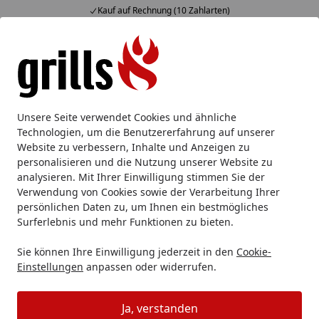
Kauf auf Rechnung (10 Zahlarten)
Alle Produkte
Mein Konto
Wunschl
Eink
Hotline
4,85
/ 5
Suchen
Outdoorchef
Outdoorchef Holzkohlegrill
Unsere Seite verwendet Cookies und ähnliche
Startseite
Technologien, um die Benutzererfahrung auf unserer
Outdoorchef Holzkohlegrill
Website zu verbessern, Inhalte und Anzeigen zu
personalisieren und die Nutzung unserer Website zu
analysieren. Mit Ihrer Einwilligung stimmen Sie der
Ihre Artikelübersicht
Verwendung von Cookies sowie der Verarbeitung Ihrer
persönlichen Daten zu, um Ihnen ein bestmögliches
Kategorien
Surferlebnis und mehr Funktionen zu bieten.
Sie können Ihre Einwilligung jederzeit in den
Cookie-
Filter / Sortierung
Einstellungen
anpassen oder widerrufen.
0
Artikel gefunden
Ja, verstanden