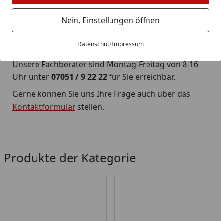
Diese Kategorie befindet sich derzeit im
Nein, Einstellungen öffnen
Aufbau.
Datenschutz
Impressum
Fragen Sie uns!
Unsere Fachberater sind Montag-Freitag von 8-16
Uhr unter
07051 / 9 22 22
für Sie erreichbar.
Gerne können Sie uns Ihre Frage auch über das
Kontaktformular
stellen.
Produkte der Kategorie