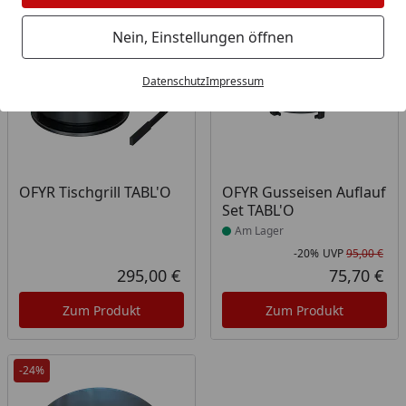
Bestseller
-20%
Nein, Einstellungen öffnen
Datenschutz
Impressum
Produkt am Lager
OFYR Tischgrill TABL'O
OFYR Gusseisen Auflauf
Set TABL'O
Am Lager
-20%
UVP
95,00 €
Rab
Urs
295,00 €
75,70 €
Aktueller Preis
Akt
Zum Produkt
Zum Produkt
-24%