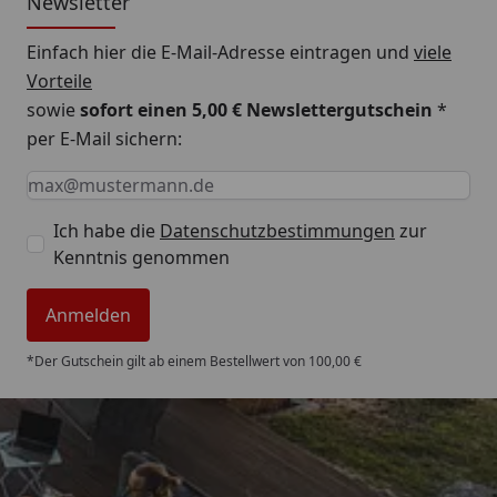
Newsletter
Einfach hier die E-Mail-Adresse eintragen und
viele
Vorteile
sowie
sofort einen 5,00 € Newslettergutschein
*
per E-Mail sichern:
Keine Eingabe erforderlich
Eingabe erforderlich
E-Mail *
Ich habe die
Datenschutzbestimmungen
zur
Kenntnis genommen
Anmelden
*Der Gutschein gilt ab einem Bestellwert von 100,00 €
Trusted Shops