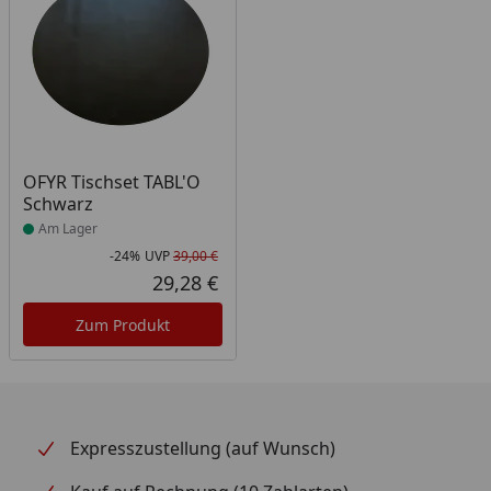
Produkt am Lager
OFYR Tischset TABL'O
Schwarz
Am Lager
-24%
UVP
39,00 €
Rabatt in Prozent
Ursprünglicher Preis
29,28 €
Aktueller Preis
Zum Produkt
Expresszustellung (auf Wunsch)