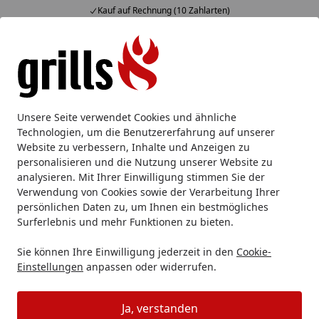
Kauf auf Rechnung (10 Zahlarten)
Alle Produkte
Mein Konto
Wunschl
Eink
Hotline
4,85
/ 5
Suchen
OFYR
OFYR Tischgrill TABL'O
Unsere Seite verwendet Cookies und ähnliche
Startseite
Technologien, um die Benutzererfahrung auf unserer
OFYR Tischgrill TABL'O
Website zu verbessern, Inhalte und Anzeigen zu
personalisieren und die Nutzung unserer Website zu
analysieren. Mit Ihrer Einwilligung stimmen Sie der
Ihre Artikelübersicht
Verwendung von Cookies sowie der Verarbeitung Ihrer
persönlichen Daten zu, um Ihnen ein bestmögliches
Kategorien
Surferlebnis und mehr Funktionen zu bieten.
Sie können Ihre Einwilligung jederzeit in den
Cookie-
Filter / Sortierung
Einstellungen
anpassen oder widerrufen.
3
Artikel gefunden
Ja, verstanden