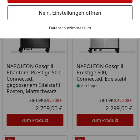
Bestseller
-8%
-8%
Nein, Einstellungen öffnen
Datenschutz
Impressum
Produkt am Lager
NAPOLEON Gasgrill
NAPOLEON Gasgrill
Phantom, Prestige 500,
Prestige 500,
Connected,
Connected, Edelstahl
gegossenem Edelstahl
Am Lager
Rosten, Mattschwarz
-8%
UVP
2.999,00 €
-8%
UVP
2.499,00 €
Rabatt in Prozent
Ursprünglicher Preis
Rab
Urs
2.759,00 €
2.299,00 €
Aktueller Preis
Akt
Zum Produkt
Zum Produkt