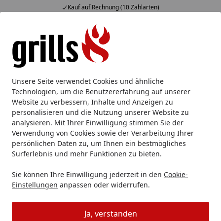
Kauf auf Rechnung (10 Zahlarten)
Alle Produkte
Mein Konto
Wunschl
Eink
Hotline
4,85
/ 5
Suchen
Napoleon
Napoleon Gasgrill
Napoleon Prestige
Unsere Seite verwendet Cookies und ähnliche
Startseite
Technologien, um die Benutzererfahrung auf unserer
Napoleon Prestige
Website zu verbessern, Inhalte und Anzeigen zu
personalisieren und die Nutzung unserer Website zu
analysieren. Mit Ihrer Einwilligung stimmen Sie der
Ihre Artikelübersicht
Verwendung von Cookies sowie der Verarbeitung Ihrer
persönlichen Daten zu, um Ihnen ein bestmögliches
Kategorien
Surferlebnis und mehr Funktionen zu bieten.
Sie können Ihre Einwilligung jederzeit in den
Cookie-
Filter / Sortierung
Einstellungen
anpassen oder widerrufen.
11
Artikel gefunden
Ja, verstanden