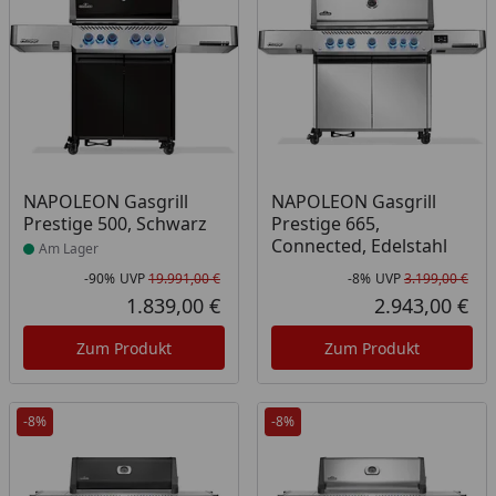
Produkt am Lager
NAPOLEON Gasgrill
NAPOLEON Gasgrill
Prestige 500, Schwarz
Prestige 665,
Connected, Edelstahl
Am Lager
-90%
UVP
19.991,00 €
-8%
UVP
3.199,00 €
Rabatt in Prozent
Ursprünglicher Preis
Rab
Urs
1.839,00 €
2.943,00 €
Aktueller Preis
Akt
Zum Produkt
Zum Produkt
-8%
-8%