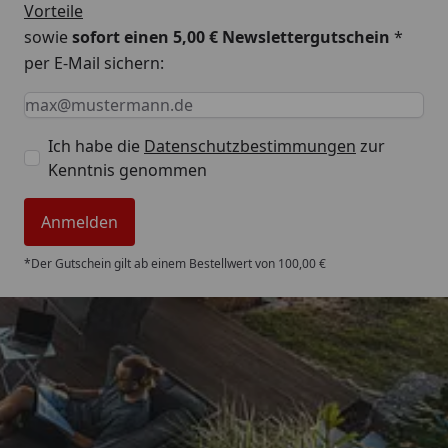
Vorteile
sowie
sofort einen 5,00 € Newslettergutschein
*
per E-Mail sichern:
Keine Eingabe erforderlich
Eingabe erforderlich
E-Mail *
Ich habe die
Datenschutzbestimmungen
zur
Kenntnis genommen
Anmelden
*Der Gutschein gilt ab einem Bestellwert von 100,00 €
Trusted Shops
4,85
/ 5