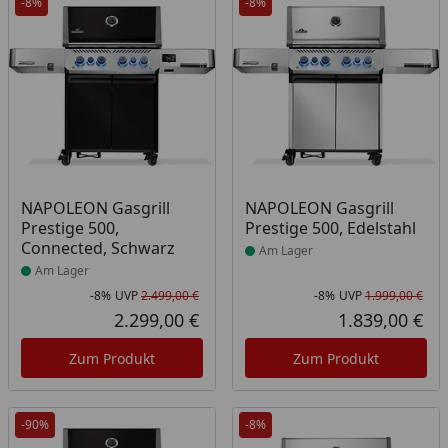
-8%
-8%
Produkt am Lager
Produkt am Lager
NAPOLEON Gasgrill
NAPOLEON Gasgrill
Prestige 500,
Prestige 500, Edelstahl
Connected, Schwarz
Am Lager
Am Lager
-8%
UVP
2.499,00 €
-8%
UVP
1.999,00 €
Rabatt in Prozent
Ursprünglicher Preis
Rab
Urs
2.299,00 €
1.839,00 €
Aktueller Preis
Akt
Zum Produkt
Zum Produkt
-90%
-8%