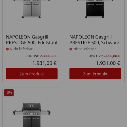
Produkt nicht lieferbar
Produkt nicht lieferbar
NAPOLEON Gasgrill
NAPOLEON Gasgrill
PRESTIGE 500, Edelstahl
PRESTIGE 500, Schwarz
Nicht lieferbar
Nicht lieferbar
-8%
UVP
2.099,00 €
-8%
UVP
2.099,00 €
Rabatt in Prozent
Ursprünglicher Preis
Rab
Urs
1.931,00 €
1.931,00 €
Aktueller Preis
Akt
Zum Produkt
Zum Produkt
-8%