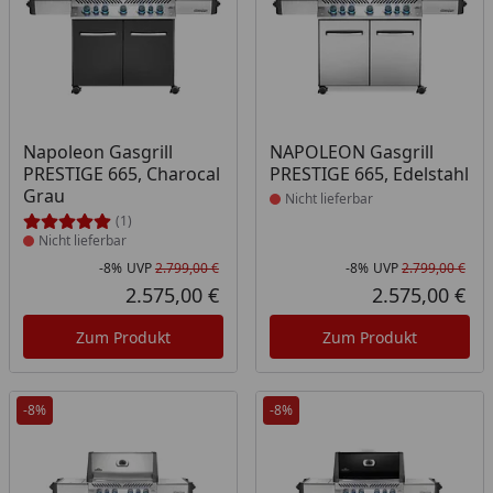
Produkt nicht lieferbar
Produkt nicht lieferbar
Napoleon Gasgrill
NAPOLEON Gasgrill
PRESTIGE 665, Charocal
PRESTIGE 665, Edelstahl
Grau
Nicht lieferbar
(1)
Nicht lieferbar
-8%
UVP
2.799,00 €
-8%
UVP
2.799,00 €
Rabatt in Prozent
Ursprünglicher Preis
Rab
Urs
2.575,00 €
2.575,00 €
Aktueller Preis
Akt
Zum Produkt
Zum Produkt
-8%
-8%