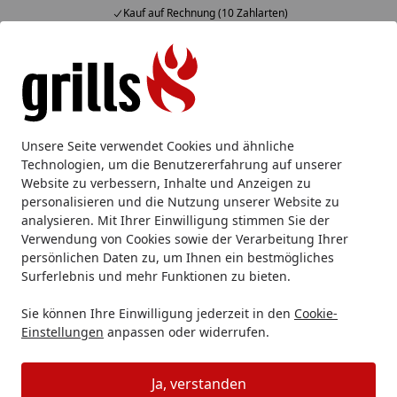
Kauf auf Rechnung (10 Zahlarten)
Alle Produkte
Mein Konto
Wunschl
Eink
Hotline
4,85
/ 5
Suchen
Monolith
Monolith Grill
Monolith LeChef
Unsere Seite verwendet Cookies und ähnliche
Startseite
Technologien, um die Benutzererfahrung auf unserer
Monolith LeChef
Website zu verbessern, Inhalte und Anzeigen zu
personalisieren und die Nutzung unserer Website zu
analysieren. Mit Ihrer Einwilligung stimmen Sie der
Ihre Artikelübersicht
Verwendung von Cookies sowie der Verarbeitung Ihrer
persönlichen Daten zu, um Ihnen ein bestmögliches
Kategorien
Surferlebnis und mehr Funktionen zu bieten.
Sie können Ihre Einwilligung jederzeit in den
Cookie-
Filter / Sortierung
Einstellungen
anpassen oder widerrufen.
0
Artikel gefunden
Ja, verstanden