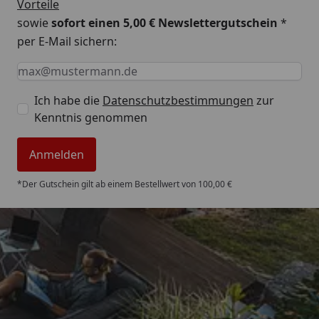
Vorteile
sowie
sofort einen 5,00 € Newslettergutschein
*
per E-Mail sichern:
Keine Eingabe erforderlich
Eingabe erforderlich
E-Mail *
Ich habe die
Datenschutzbestimmungen
zur
Kenntnis genommen
Anmelden
*Der Gutschein gilt ab einem Bestellwert von 100,00 €
Trusted Shops
4,85
/ 5