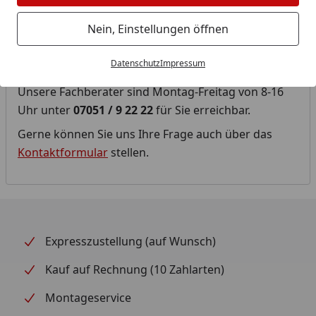
Diese Kategorie befindet sich derzeit im
Nein, Einstellungen öffnen
Aufbau.
Datenschutz
Impressum
Fragen Sie uns!
Unsere Fachberater sind Montag-Freitag von 8-16
Uhr unter
07051 / 9 22 22
für Sie erreichbar.
Gerne können Sie uns Ihre Frage auch über das
Kontaktformular
stellen.
Expresszustellung (auf Wunsch)
Kauf auf Rechnung (10 Zahlarten)
Montageservice