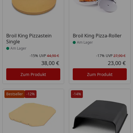
Produkt am Lager
Produkt am Lager
Broil King Pizzastein
Broil King Pizza-Roller
Single
Am Lager
Am Lager
-15%
UVP
44,90 €
-17%
UVP
27,90 €
Rabatt in Prozent
Ursprünglicher Preis
Rab
Urs
38,00 €
23,00 €
Aktueller Preis
Akt
Zum Produkt
Zum Produkt
Bestseller
-12%
-14%