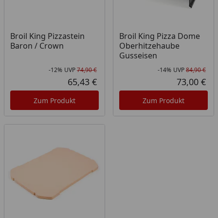
Broil King Pizzastein
Broil King Pizza Dome
Baron / Crown
Oberhitzehaube
Gusseisen
-12%
UVP
74,90 €
-14%
UVP
84,90 €
Rabatt in Prozent
Ursprünglicher Preis
Rab
Urs
65,43 €
73,00 €
Aktueller Preis
Akt
Zum Produkt
Zum Produkt