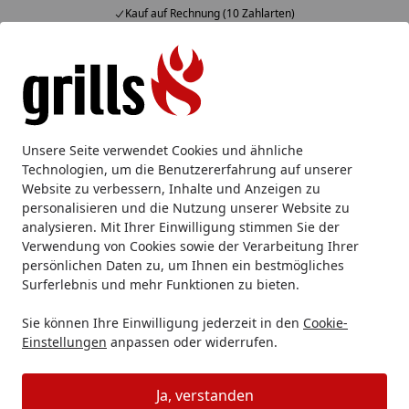
Kauf auf Rechnung (10 Zahlarten)
Alle Produkte
Mein Konto
Wunschl
Eink
Hotline
4,85
/ 5
Suchen
Broil King
Broil King Grill Zubehör
Broil King Pizza Zube
Unsere Seite verwendet Cookies und ähnliche
Startseite
Technologien, um die Benutzererfahrung auf unserer
Broil King Pizza Zubehör
Website zu verbessern, Inhalte und Anzeigen zu
personalisieren und die Nutzung unserer Website zu
analysieren. Mit Ihrer Einwilligung stimmen Sie der
Ihre Artikelübersicht
Verwendung von Cookies sowie der Verarbeitung Ihrer
persönlichen Daten zu, um Ihnen ein bestmögliches
Kategorien
Surferlebnis und mehr Funktionen zu bieten.
Sie können Ihre Einwilligung jederzeit in den
Cookie-
Filter / Sortierung
Einstellungen
anpassen oder widerrufen.
9
Artikel gefunden
Ja, verstanden