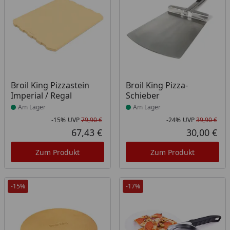
Produkt am Lager
Produkt am Lager
Broil King Pizzastein
Broil King Pizza-
Imperial / Regal
Schieber
Am Lager
Am Lager
-15%
UVP
79,90 €
-24%
UVP
39,90 €
Rabatt in Prozent
Ursprünglicher Preis
Rab
Urs
67,43 €
30,00 €
Aktueller Preis
Akt
Zum Produkt
Zum Produkt
-15%
-17%