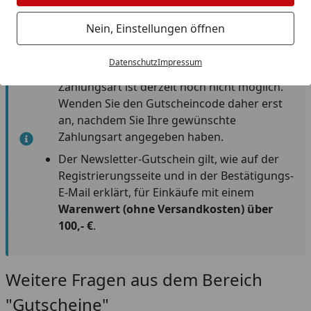
Nein, Einstellungen öffnen
Gut zu wissen:
Datenschutz
Impressum
Eine nachträgliche Änderung der
Zahlungsart ist derzeit noch nicht möglich.
Wenden Sie den Gutscheincode daher erst
an, nachdem Sie Ihre gewünschte
Zahlungsart angegeben haben.
Der Newsletter-Gutschein gilt, wie auf der
Registrierungsseite und in der Bestätigungs-
E-Mail erklärt, für Einkäufe mit einem
Warenwert (ohne Versandkosten) über
100,- €
.
Weitere Fragen aus dem Bereich
"Gutscheine"