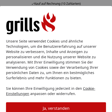
Kauf auf Rechnung (10 Zahlarten)
Alle Produkte
Mein Konto
Wunschl
Eink
Hotline
4,85
/ 5
Suchen
Wie funktioniert ein Newsletter-Gutschein?
Unsere Seite verwendet Cookies und ähnliche
Startseite
Technologien, um die Benutzererfahrung auf unserer
Wie funktioniert ein Newsletter-
Website zu verbessern, Inhalte und Anzeigen zu
personalisieren und die Nutzung unserer Website zu
Gutschein?
analysieren. Mit Ihrer Einwilligung stimmen Sie der
Nachdem Sie sich für unseren
Newsletter
angemeldet
Verwendung von Cookies sowie der Verarbeitung Ihrer
persönlichen Daten zu, um Ihnen ein bestmögliches
haben, erhalten Sie innerhalb weniger Minuten eine
Surferlebnis und mehr Funktionen zu bieten.
Bestätigungs-E-Mail (Double-opt-in E-Mail). Wir senden
Ihnen Ihren persönlichen Gutscheincode.
Sie können Ihre Einwilligung jederzeit in den
Cookie-
Einstellungen
anpassen oder widerrufen.
Sie können diesen in Ihrem Einkaufswagen ganz einfach
mit "
Gutscheincode anwenden
" für Ihre Bestellung
Ja, verstanden
einmalig aktivieren.