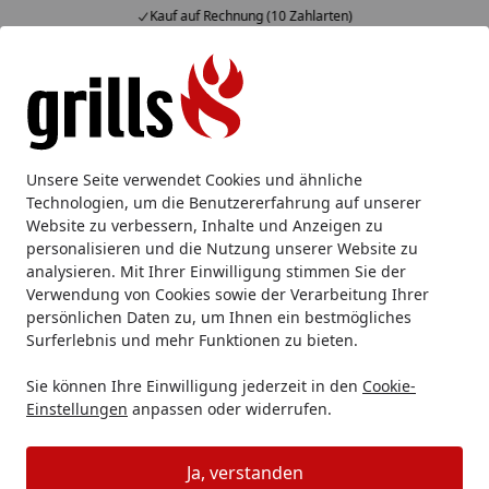
Kauf auf Rechnung (10 Zahlarten)
Alle Produkte
Mein Konto
Wunschl
Eink
Hotline
4,85
/ 5
Suchen
Gutscheinbetrag aufteilen?
Unsere Seite verwendet Cookies und ähnliche
Startseite
Technologien, um die Benutzererfahrung auf unserer
Kann ich den Gutschein für mehr
Website zu verbessern, Inhalte und Anzeigen zu
personalisieren und die Nutzung unserer Website zu
als eine Bestellung verwenden?
analysieren. Mit Ihrer Einwilligung stimmen Sie der
Sie können Ihren Geschenkgutschein für weitere
Verwendung von Cookies sowie der Verarbeitung Ihrer
persönlichen Daten zu, um Ihnen ein bestmögliches
Folgebestellungen verwenden
, sofern der
Surferlebnis und mehr Funktionen zu bieten.
Gutscheinbetrag bei Ihrer ersten bzw. vorigen
Bestellung höher war als der Rechnungsbetrag
. In
Sie können Ihre Einwilligung jederzeit in den
Cookie-
diesem Fall erhalten Sie nach Abschluss der ersten
Einstellungen
anpassen oder widerrufen.
Bestellung eine E-Mail mit dem
verfügbaren Restbetrag
Ihres Gutscheins für zukünftige Bestellungen.
Ja, verstanden