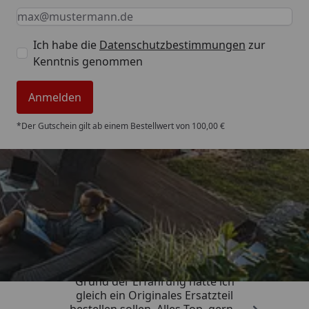
Keine Eingabe erforderlich
Eingabe erforderlich
E-Mail *
Ich habe die
Datenschutzbestimmungen
zur
Kenntnis genommen
Anmelden
*Der Gutschein gilt ab einem Bestellwert von 100,00 €
Trusted Shops
4,85
/ 5
„Qualität wie beschrieben, auf
Grund der Erfahrung hätte ich
gleich ein Originales Ersatzteil
bestellen sollen. Alles Top, gerne