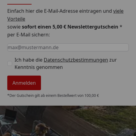
Einfach hier die E-Mail-Adresse eintragen und
viele
Vorteile
sowie
sofort einen 5,00 € Newslettergutschein
*
per E-Mail sichern:
Keine Eingabe erforderlich
Eingabe erforderlich
E-Mail *
Ich habe die
Datenschutzbestimmungen
zur
Kenntnis genommen
Anmelden
*Der Gutschein gilt ab einem Bestellwert von 100,00 €
Trusted Shops