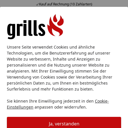
Kauf auf Rechnung (10 Zahlarten)
Alle Produkte
Mein Konto
Wunschl
Eink
Hotline
4,85
/ 5
Suchen
Bestellung wurde zurückgeschickt
Unsere Seite verwendet Cookies und ähnliche
Startseite
Technologien, um die Benutzererfahrung auf unserer
Warum wurde meine Bestellung
Website zu verbessern, Inhalte und Anzeigen zu
personalisieren und die Nutzung unserer Website zu
zurückgeschickt?
analysieren. Mit Ihrer Einwilligung stimmen Sie der
Sollte Ihre Bestellung von unserem Versandpartner
Verwendung von Cookies sowie der Verarbeitung Ihrer
persönlichen Daten zu, um Ihnen ein bestmögliches
wieder an uns zurückgeschickt worden sein, könnte es
Surferlebnis und mehr Funktionen zu bieten.
an folgenden Gründen liegen:
Sie können Ihre Einwilligung jederzeit in den
Cookie-
Die Lieferadresse war unvollständig oder fehlerhaft.
Einstellungen
anpassen oder widerrufen.
Unser Lieferpartner hatte keinen Zugang zu Ihrer
Ja, verstanden
Adresse.