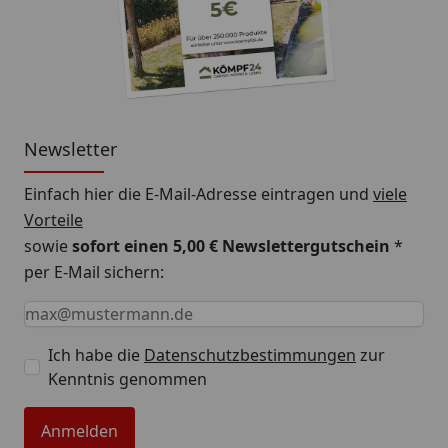
Newsletter
Einfach hier die E-Mail-Adresse eintragen und
viele
Vorteile
sowie
sofort einen 5,00 € Newslettergutschein
*
per E-Mail sichern:
Keine Eingabe erforderlich
Eingabe erforderlich
E-Mail *
Ich habe die
Datenschutzbestimmungen
zur
Kenntnis genommen
Anmelden