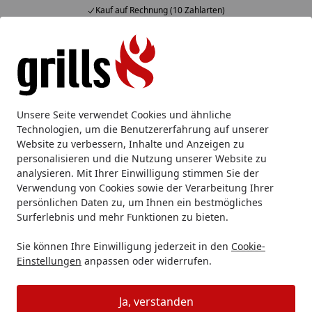
Kauf auf Rechnung (10 Zahlarten)
Alle Produkte
Mein Konto
Wunschl
Eink
Hotline
4,85
/ 5
Suchen
Gasgrill
Einbau Gasgrill
Broil King Einbau-Gasgrill REGA
Unsere Seite verwendet Cookies und ähnliche
Startseite
Technologien, um die Benutzererfahrung auf unserer
Broil King Einbau-Gasgrill REGAL
Website zu verbessern, Inhalte und Anzeigen zu
570
personalisieren und die Nutzung unserer Website zu
analysieren. Mit Ihrer Einwilligung stimmen Sie der
Verwendung von Cookies sowie der Verarbeitung Ihrer
persönlichen Daten zu, um Ihnen ein bestmögliches
Surferlebnis und mehr Funktionen zu bieten.
Sie können Ihre Einwilligung jederzeit in den
Cookie-
Einstellungen
anpassen oder widerrufen.
Ja, verstanden