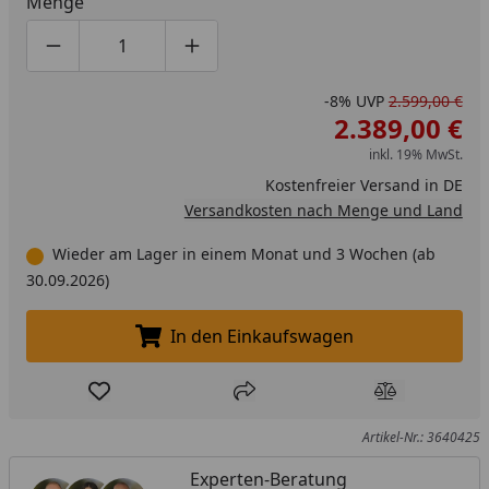
Menge
Produktmenge um eins verringern
Produktmenge manuell eingeben
Produktmenge um eins erhöhen
-8%
UVP
2.599,00 €
2.389,00 €
inkl. 19% MwSt.
Kostenfreier Versand in DE
Versandkosten nach Menge und Land
Wieder am Lager in einem Monat und 3 Wochen (ab
30.09.2026)
In den Einkaufswagen
In den Einkaufswagen legen
Produkt zur Wunschliste hinzufügen
Teilen
Produkt Ver
Artikel-Nr.: 3640425
Experten-Beratung