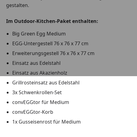
gestalten.
Im Outdoor-Kitchen-Paket enthalten:
Big Green Egg Medium
EGG-Untergestell 76 x 76 x 77 cm
Erweiterungsgestell 76 x 76 x 77 cm
Einsatz aus Edelstahl
Einsatz aus Akazienholz
Grillrosteinsatz aus Edelstahl
3x Schwenkrollen-Set
convEGGtor für Medium
convEGGtor-Korb
1x Gusseisenrost für Medium