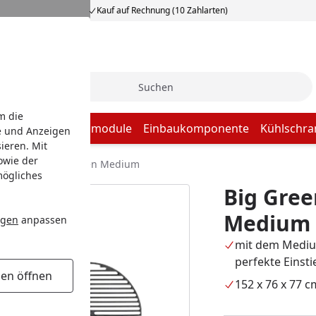
Kauf auf Rechnung (10 Zahlarten)
Suche
m die
baugrill
Küchenmodule
Einbaukomponente
Kühlschra
e und Anzeigen
ieren. Mit
owie der
 Egg Outdoor Kitchen Medium
mögliches
Big Gree
Medium
ngen
anpassen
mit dem Mediu
perfekte Einsti
gen öffnen
152 x 76 x 77 c