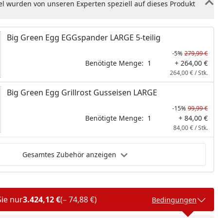
el wurden von unseren Experten speziell auf dieses Produkt
Big Green Egg EGGspander LARGE 5-teilig
-5%
279,99 €
Benötigte Menge:
1
+ 264,00 €
264,00 € / Stk.
tube-Video
Big Green Egg Grillrost Gusseisen LARGE
-15%
99,99 €
Benötigte Menge:
1
+ 84,00 €
84,00 € / Stk.
Gesamtes Zubehör anzeigen
Sie nur
3.424,12 €
(– 74,88 €)
Bedingungen