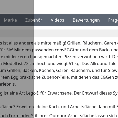
Marke
Zubehör
Videos
Bewertungen
Frag
es ist alles andere als mittelmäßig! Grillen, Räuchern, Gare
e für Sie! Mit dem passenden convEGGtor und dem Back- un
te mit leckeren hausgemachten Pizzen verwöhnen wird. De
m-Modell ist 72 cm hoch und wiegt 51 kg. Das Allround-Tal
: zum Grillen, Backen, Kochen, Garen, Räuchern, und für Sl
Green Egg praktische Zubehör-Teile, mit denen das EGGen 
rlebnis.
 ist eine Art Lego® für Erwachsene. Der Entwurf dieses Sys
fläche? Erweitere deine Koch- und Arbeitsfläche dann mit 
. Auch Form oder Stil Ihrer Outdoor-Arbeitsfläche lassen 