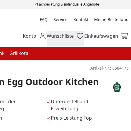
Fachberatung & individuelle Angebote
FAQ
Service
Kontakt
Meine Bestellung
Meine Bestellung
Konto
Wunschliste
Einkaufswagen
Mein Konto
Wunschliste
Einkaufswagen
nk
Grillkota
Artikel-Nr.:
8584175
n Egg Outdoor Kitchen
m - der
Untergestell und
eg
Erweiterung
m
Preis-Leistung Top