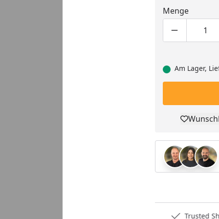
Menge
Produktmen
Pro
Am Lager, Lie
Wunschl
Pro
Deutschlands bester Händler
Trusted S