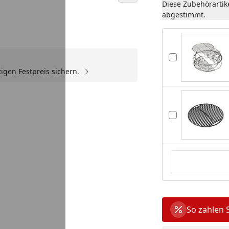
Diese Zubehörartik
abgestimmt.
eo
igen Festpreis sichern.
You
So zahlen 