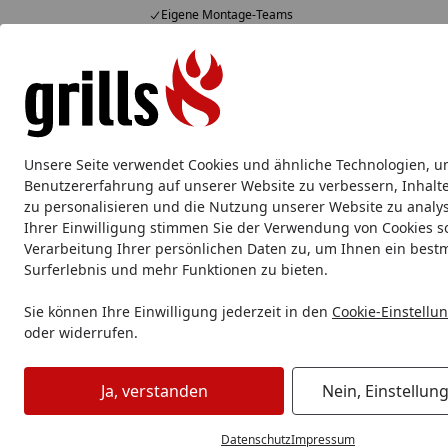
Eigene Montage-Teams
Hotline
07051 / 9 22 22
4,85
/ 5
Mo-Fr. 8-16 Uhr
15.829 Bewertungen
Alle Produkte
Marken
Service
Tipps & Tricks
Alle Produkte
Unsere Seite verwendet Cookies und ähnliche Technologien, u
Outdoor Küche
Outdoor Küche Komplettsets
Ein
Benutzererfahrung auf unserer Website zu verbessern, Inhalt
zu personalisieren und die Nutzung unserer Website zu analys
Ihrer Einwilligung stimmen Sie der Verwendung von Cookies s
Outdoor Küche
Outdoor Küche Komplettsets
Big Green
Verarbeitung Ihrer persönlichen Daten zu, um Ihnen ein best
Startseite
Surferlebnis und mehr Funktionen zu bieten.
Sie können Ihre Einwilligung jederzeit in den
Cookie-Einstellu
oder widerrufen.
Ja, verstanden
Nein, Einstellun
Datenschutz
Impressum