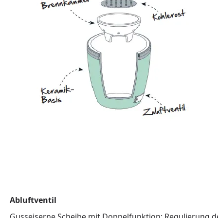
Abluftventil
Gusseiserne Scheibe mit Doppelfunktion: Regulierung d