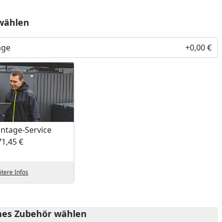
wählen
age
+0,00 €
ntage-Service
71,45 €
nzufügen
tere Infos
es Zubehör wählen