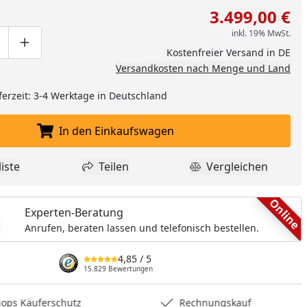
3.499,00 €
inkl. 19% MwSt.
ge um eins verringern
duktmenge manuell eingeben
Produktmenge um eins erhöhen
Kostenfreier Versand in DE
Versandkosten nach Menge und Land
ferzeit: 3-4 Werktage in Deutschland
In den Einkaufswagen
In den Einkaufswagen legen
iste
Teilen
Vergleichen
dukt zur Wunschliste hinzufügen
Teilen
Produkt Vergle
Online
Experten-Beratung
Anrufen, beraten lassen und telefonisch bestellen.
4,85
/ 5
15.829 Bewertungen
hops Käuferschutz
Rechnungskauf