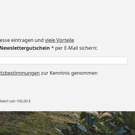
dresse eintragen und
viele Vorteile
€ Newslettergutschein
* per E-Mail sichern:
h
utzbestimmungen
zur Kenntnis genommen
lwert von 100,00 €