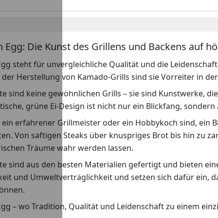
n Egg: Die Kunst des Grillens und Backens auf h
gg steht für unvergleichliche Qualität und die Leidenschaft 
n der Herstellung von Kamado-Grills sind sie Vorreiter in 
e sind keine gewöhnlichen Grills – sie sind Kunstwerke, di
tische, grüne Ei-Design ist nicht nur ein Blickfang, sondern
e ein erfahrener Grillmeister oder ein Hobbykoch sind, ein 
en. Von saftigen Steaks über knuspriges Brot bis hin zu z
arischen Träume wahr werden lassen.
e sind aus den besten Materialien gefertigt und bieten ei
eit und Umweltverträglichkeit und setzen sich dafür ein, 
önnen.
gg – wo Tradition, Qualität und Leidenschaft zu einem ein