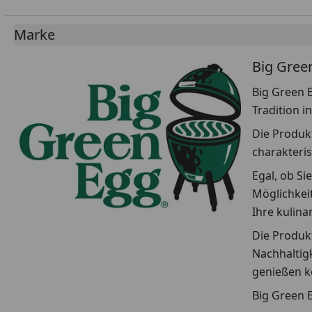
Marke
Big Gree
Big Green E
Tradition i
Die Produkt
charakteris
Egal, ob Si
Möglichkeit
Ihre kulin
Die Produkt
Nachhaltigk
genießen k
Big Green E