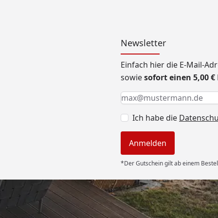
Newsletter
Einfach hier die E-Mail-A
sowie
sofort einen 5,00 
Keine Eingabe erforderlic
Eingabe erforderlich
E-Mail *
Ich habe die
Datensch
Anmelden
*Der Gutschein gilt ab einem Bestel
Versand