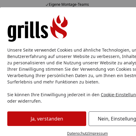
Eigene Montage-Teams
Hotline
07051 / 9 22 22
4,85
/ 5
Mo-Fr. 8-16 Uhr
15.831 Bewertungen
Alle Produkte
Marken
Service
Tipps & Tricks
Alle Produkte
Unsere Seite verwendet Cookies und ähnliche Technologien, u
Big Green Egg
Big Green Egg Kamado Grill
Big Gr
Benutzererfahrung auf unserer Website zu verbessern, Inhalt
zu personalisieren und die Nutzung unserer Website zu analys
Ihrer Einwilligung stimmen Sie der Verwendung von Cookies s
Big Green Egg
Big Green Egg Merchandise & Lifestyle
B
Verarbeitung Ihrer persönlichen Daten zu, um Ihnen ein best
Startseite
Surferlebnis und mehr Funktionen zu bieten.
Sie können Ihre Einwilligung jederzeit in den
Cookie-Einstellu
oder widerrufen.
Ja, verstanden
Nein, Einstellun
Datenschutz
Impressum