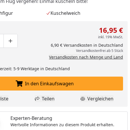
im Flug vergehen! Einmal kuscheln bitte!
hfigur
Kuschelweich
16,95 €
inkl. 19% MwSt.
ge um eins verringern
duktmenge manuell eingeben
Produktmenge um eins erhöhen
6,90 € Versandkosten in Deutschland
Versandkostenfrei ab 5 Stück
Versandkosten nach Menge und Land
eferzeit: 5-9 Werktage in Deutschland
In den Einkaufswagen
In den Einkaufswagen legen
nzufügen
iste
Teilen
Vergleichen
dukt zur Wunschliste hinzufügen
Teilen
Produkt Vergle
Experten-Beratung
Wertvolle Informationen zu diesem Produkt erhalten.