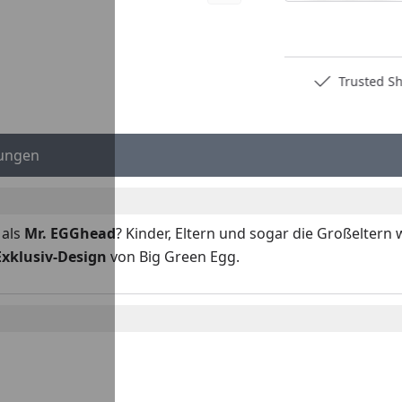
Deutschlands bester Händler
Trusted S
ungen
 als
Mr. EGGhead
? Kinder, Eltern und sogar die Großelter
Exklusiv-Design
von Big Green Egg.