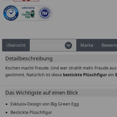
authorized.by
Rechnungskauf
Montageservice
Übersicht
Produktdetails
Marke
Bewert
Detailbeschreibung
Kochen macht Freude. Und wer strahlt mehr Freude aus
gestimmt. Natürlich ist diese
bestickte Plüschfigur
ein
Das Wichtigste auf einen Blick
Exklusiv-Design von Big Green Egg
Bestickte Plüschfigur