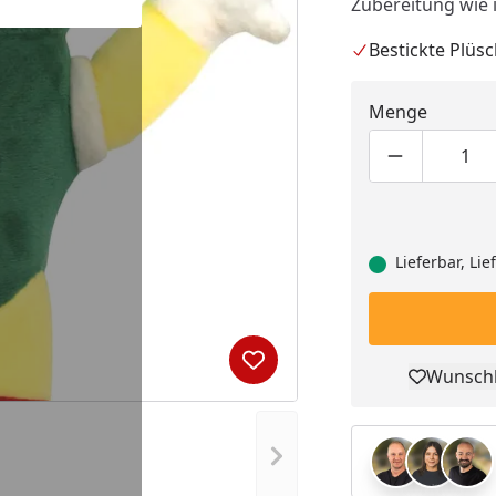
Zubereitung wie 
Bestickte Plüsc
Menge
Produktmen
Pro
Lieferbar, Li
Produkt zur Wunschliste hi
Wunschl
Pro
Nächstes Bild anzeigen