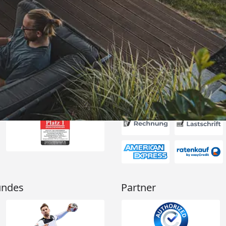
sagt. Super
zufrieden.“
6
Akzeptierte Zahlungsa
undes
Partner