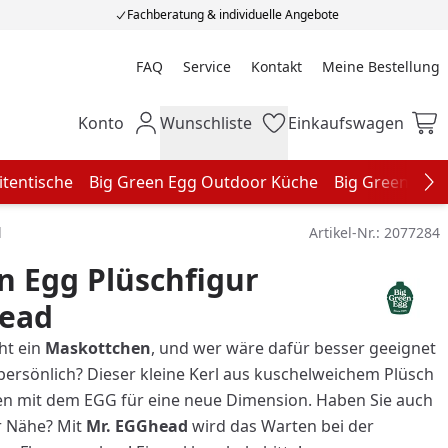
Fachberatung & individuelle Angebote
FAQ
Service
Kontakt
Meine Bestellung
Meine Bestellung
Konto
Wunschliste
Einkaufswagen
Mein Konto
Wunschliste
Einkaufswagen
itentische
Big Green Egg Outdoor Küche
Big Green Egg
Na
d
Artikel-Nr.:
2077284
n Egg Plüschfigur
ead
ht ein
Maskottchen
, und wer wäre dafür besser geeignet
ersönlich? Dieser kleine Kerl aus kuschelweichem Plüsch
n mit dem EGG für eine neue Dimension. Haben Sie auch
r Nähe? Mit
Mr. EGGhead
wird das Warten bei der