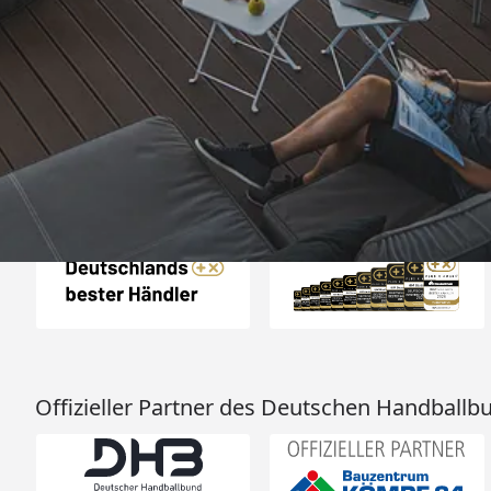
„War eher da als ge
Produkt. Bin voll 
4,85
/ 5
08.08.202
15.831 Bewertungen
Auszeichnungen
Offizieller Partner des Deutschen Handballb