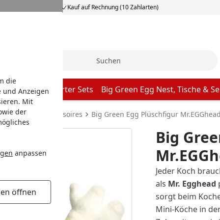
Kauf auf Rechnung (10 Zahlarten)
Suche
m die
een Egg Grill Starter Sets
Big Green Egg Nest, Tische & Se
e und Anzeigen
ieren. Mit
owie der
ig Green Egg Accessoires
Big Green Egg Plüschfigur Mr.EGGhea
mögliches
Big Gree
Mr.EGGh
ngen
anpassen
Jeder Koch brauc
als
Mr. Egghead
p
gen öffnen
sorgt beim Koche
Mini-Köche in de