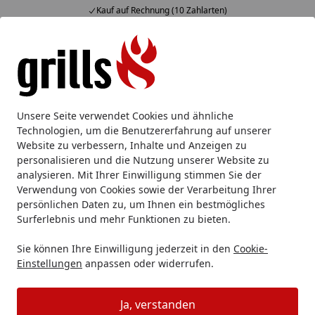
Kauf auf Rechnung (10 Zahlarten)
Alle Produkte
Mein Konto
Wunschl
Eink
Hotline
4,85
/ 5
Suchen
Outdoor Küche
Einbaukomponente
Big Green Egg Einsa
Unsere Seite verwendet Cookies und ähnliche
Startseite
Technologien, um die Benutzererfahrung auf unserer
Big Green Egg Einsatz für
Website zu verbessern, Inhalte und Anzeigen zu
Erweiterungsgestell aus Edelstahl
personalisieren und die Nutzung unserer Website zu
analysieren. Mit Ihrer Einwilligung stimmen Sie der
5
(1 Bewertung)
Verwendung von Cookies sowie der Verarbeitung Ihrer
persönlichen Daten zu, um Ihnen ein bestmögliches
Surferlebnis und mehr Funktionen zu bieten.
Sie können Ihre Einwilligung jederzeit in den
Cookie-
Einstellungen
anpassen oder widerrufen.
Ja, verstanden