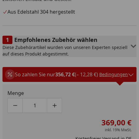
Aus Edelstahl 304 hergestellt
Empfohlenes Zubehör wählen
Diese Zubehörartikel wurden von unseren Experten speziell
auf dieses Produkt abgestimmt.
So zahlen Sie nur
356,72 €
(– 12,28 €)
Bedingungen
Menge
Produktmenge um eins verringern
Produktmenge manuell eingeben
Produktmenge um eins erhöhen
369,00 €
inkl. 19% MwSt.
Kostenfreier Versand in DE