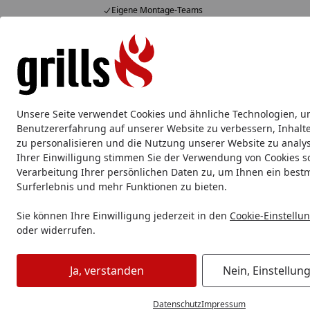
Eigene Montage-Teams
Hotline
07051 / 9 22 22
4,85
/ 5
Mo-Fr. 8-16 Uhr
15.829 Bewertungen
Alle Produkte
Marken
Service
Tipps & Tricks
Alle Produkte
Unsere Seite verwendet Cookies und ähnliche Technologien, u
Messer
Damastmesser
Klappmesser
Kochmess
Benutzererfahrung auf unserer Website zu verbessern, Inhalt
zu personalisieren und die Nutzung unserer Website zu analys
Ihrer Einwilligung stimmen Sie der Verwendung von Cookies s
Messer
Messerblock
Messerblock ohne Messer
WMF F
Verarbeitung Ihrer persönlichen Daten zu, um Ihnen ein best
Startseite
Surferlebnis und mehr Funktionen zu bieten.
Sie können Ihre Einwilligung jederzeit in den
Cookie-Einstellu
oder widerrufen.
Ja, verstanden
Nein, Einstellun
Datenschutz
Impressum