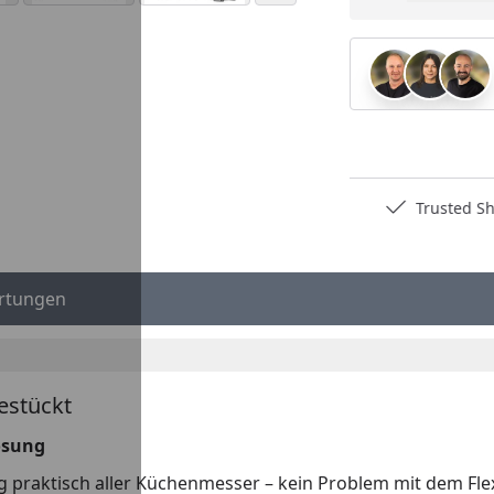
Pro
Deutschlands bester Händler
Trusted S
rtungen
estückt
lösung
ng praktisch aller Küchenmesser – kein Problem mit dem Fle