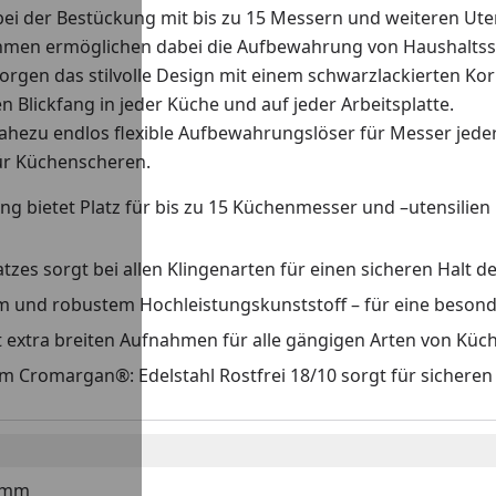
ei der Bestückung mit bis zu 15 Messern und weiteren Utens
fnahmen ermöglichen dabei die Aufbewahrung von Haushalts
sorgen das stilvolle Design mit einem schwarzlackierten 
 Blickfang in jeder Küche und auf jeder Arbeitsplatte.
nahezu endlos flexible Aufbewahrungslöser für Messer jeder
ür Küchenscheren.
g bietet Platz für bis zu 15 Küchenmesser und –utensilie
atzes sorgt bei allen Klingenarten für einen sicheren Halt d
blem und robustem Hochleistungskunststoff – für eine bes
t extra breiten Aufnahmen für alle gängigen Arten von Kü
em Cromargan®: Edelstahl Rostfrei 18/10 sorgt für sichere
0 mm