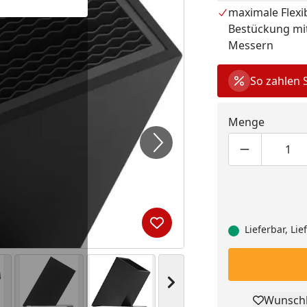
die Klingen sich
maximale Flexib
dabei die Aufbe
Bestückung mit
breiten Klingen,
Messern
sorgen das stilvo
einen eleganten B
So zahlen 
Menge
Produktmen
Pro
Produkt zur Wunschliste hi
Lieferbar, Li
Nächstes Bild anzeigen
Wunschl