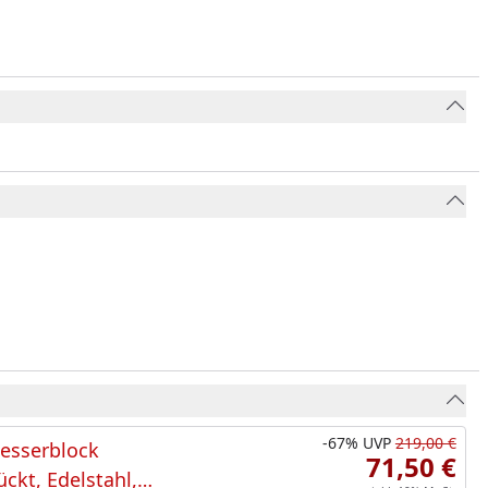
-67%
UVP
219,00 €
sserblock
71,50 €
ckt, Edelstahl,