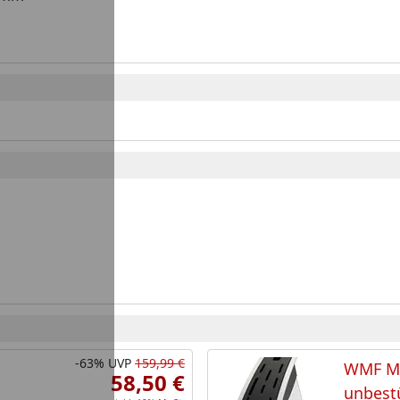
-63%
UVP
159,99 €
WMF Me
58,50 €
unbestü