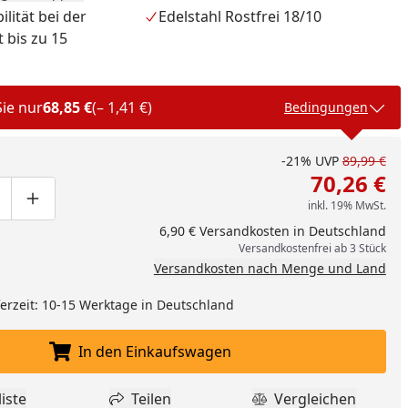
er an ihrem Platz, extrabreite Aufnahmen ermöglichen
ilität bei der
Edelstahl Rostfrei 18/10
wahrung von Haushaltsscheren und sogar großen und
 bis zu 15
 wie beispielsweise eines Chinesischen Hackmessers. Dabei
lle Design mit dem in edlem Schwarz lackierte Korpus für
lickfang in jeder Küche und auf jeder Arbeitsplatte.
Sie nur
68,85 €
(– 1,41 €)
Bedingungen
-21%
UVP
89,99 €
70,26 €
inkl. 19% MwSt.
ge um eins verringern
duktmenge manuell eingeben
Produktmenge um eins erhöhen
6,90 € Versandkosten in Deutschland
Versandkostenfrei ab 3 Stück
Versandkosten nach Menge und Land
nzufügen
eferzeit: 10-15 Werktage in Deutschland
In den Einkaufswagen
In den Einkaufswagen legen
iste
Teilen
Vergleichen