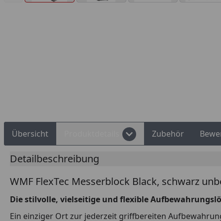
Rechnungskauf
Montageservice
Übersicht
Produktdetails
Zubehör
Bewe
Detailbeschreibung
WMF FlexTec Messerblock Black, schwarz unb
Die stilvolle, vielseitige und flexible Aufbewahrungs
Ein einziger Ort zur jederzeit griffbereiten Aufbewahru