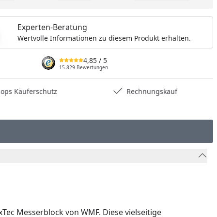
dukt zur Wunschliste hinzufügen
Teilen
Produkt Vergle
Experten-Beratung
Wertvolle Informationen zu diesem Produkt erhalten.
4,85
/ 5
15.829 Bewertungen
hops Käuferschutz
Rechnungskauf
xTec Messerblock von WMF. Diese vielseitige