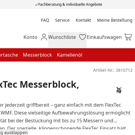
Fachberatung & individuelle Angebote
FAQ
Service
Kontakt
Meine Bestellung
Meine Bestellung
Konto
Wunschliste
Einkaufswagen
Mein Konto
Wunschliste
Einkaufswagen
rtasche
Messerblock
Kamelienöl
Artikel-Nr.:
3810712
xTec Messerblock,
 jederzeit griffbereit – ganz einfach mit dem FlexTec
WMF. Diese vielseitige Aufbewahrungslösung ermöglicht
ität bei der Bestückung mit bis zu 15 Messern und
en. Der spezielle, klingenschonende FlexTec Einsatz hält
g ausklappen