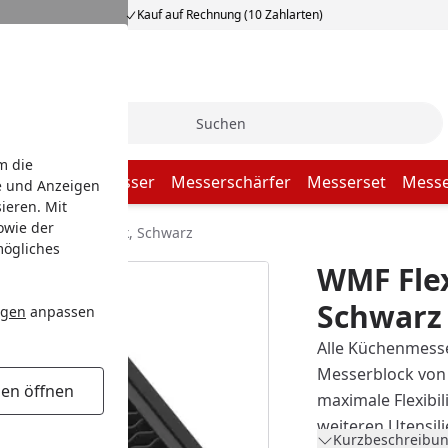
Kauf auf Rechnung (10 Zahlarten)
Suche
m die
er
Fleischermesser
Messerschärfer
Messerset
Messe
e und Anzeigen
ieren. Mit
owie der
lexTec Messerblock, Schwarz
mögliches
WMF Fle
Schwarz
ngen
anpassen
Alle Küchenmesser
Messerblock von 
gen öffnen
maximale Flexibil
weiteren Utensili
Kurzbeschreibun