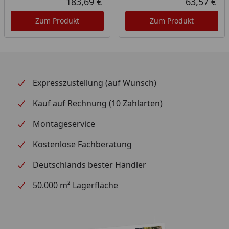
183,69 €
63,57 €
Aktueller Preis
Akt
Zum Produkt
Zum Produkt
Expresszustellung (auf Wunsch)
Kauf auf Rechnung (10 Zahlarten)
Montageservice
Kostenlose Fachberatung
Deutschlands bester Händler
50.000 m² Lagerfläche