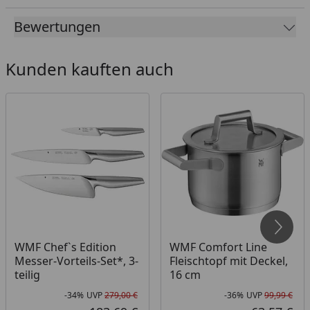
strapazierfähigem und pflegeleichtem Cromargan®:
Bewertungen
Edelstahl Rostfrei 18/10 darf die Comfort Line
Stielkasserolle natürlich zur komfortablen Reinigung
in die Spülmaschine.
Kunden kauften auch
WMF Chef`s Edition
WMF Comfort Line
Messer-Vorteils-Set*, 3-
Fleischtopf mit Deckel,
teilig
16 cm
-34%
UVP
279,00 €
-36%
UVP
99,99 €
Rabatt in Prozent
Ursprünglicher Preis
Rab
Urs