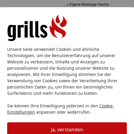
Eigene Montage-Teams
Alle Produkte
Mein Konto
Wunschl
Eink
Hotline
4,85
/ 5
Suchen
WMF Comfort Line Stielkasserolle, 16 cm
Unsere Seite verwendet Cookies und ähnliche
Startseite
Technologien, um die Benutzererfahrung auf unserer
WMF Comfort Line Stielkasserolle,
Website zu verbessern, Inhalte und Anzeigen zu
16 cm
personalisieren und die Nutzung unserer Website zu
analysieren. Mit Ihrer Einwilligung stimmen Sie der
Verwendung von Cookies sowie der Verarbeitung Ihrer
persönlichen Daten zu, um Ihnen ein bestmögliches
Surferlebnis und mehr Funktionen zu bieten.
Sie können Ihre Einwilligung jederzeit in den
Cookie-
Einstellungen
anpassen oder widerrufen.
Produk
Ja, verstanden