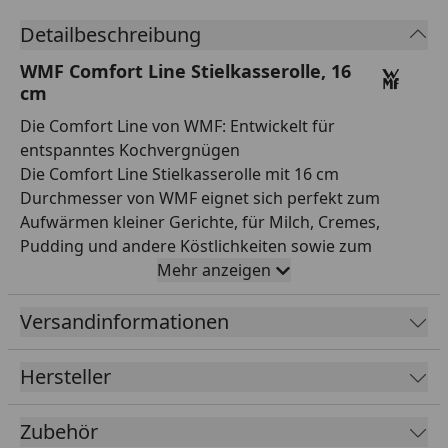
Detailbeschreibung
WMF Comfort Line Stielkasserolle, 16
cm
Die Comfort Line von WMF: Entwickelt für
entspanntes Kochvergnügen
Die Comfort Line Stielkasserolle mit 16 cm
Durchmesser von WMF eignet sich perfekt zum
Aufwärmen kleiner Gerichte, für Milch, Cremes,
Pudding und andere Köstlichkeiten sowie zum
Reduzieren intensiver und gehaltvoller Saucen. Dazu
Mehr anzeigen
verfügt sie über einen wärmereduzierenden
Hohlgriff, der sich nur geringfügig erwärmt*, eine
Versandinformationen
praktische Innenskalierung zum präzisen Abmessen
von Flüssigkeiten sowie einen breiten Schüttrand, der
Hersteller
tropffreies Abgießen ermöglicht. Der TransTherm®-
Allherdboden ermöglicht energiesparendes Kochen
Zubehör
auf jedem Herd - auch auf Induktion. Gefertigt aus