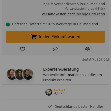
Allherdboden spart Energie beim Kochen durch
6,90 € Versandkosten in Deutschland
optimale Wärmeverteilung und -speicherung. Geeignet
Versandkostenfrei ab 4 Stück
für alle Herdarten, einschließlich Induktion. ·
Versandkosten nach Menge und Land
Cromargan® - Gefertigt aus genauso strapazierfähigem
Lieferbar, Lieferzeit: 10-15 Werktage in Deutschland
wie elegantem Cromargan®: Edelstahl Rostfrei 18/10.
Außergewöhnlich langlebig und zur komfortablen,
In den Einkaufswagen
hygienischen Reinigung spülmaschinengeeignet.
In den Einkaufswagen legen
Produkt zur Wunschliste hinzufügen
Teilen
Produkt Ver
Artikel-Nr.: 3961292
Experten-Beratung
Wertvolle Informationen zu diesem
Produkt erhalten.
4,85
/ 5
Deutschlands bester Händler