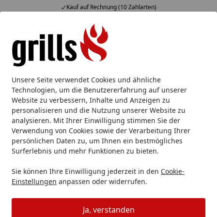
Kauf auf Rechnung (10 Zahlarten)
Alle Produkte
Mein Konto
Wunschl
Eink
Hotline
4,85
/ 5
Suchen
Messer
Kochmesser
Brotmesser
WMF Brotmesser mit 
Unsere Seite verwendet Cookies und ähnliche
Startseite
Technologien, um die Benutzererfahrung auf unserer
WMF Brotmesser mit
Website zu verbessern, Inhalte und Anzeigen zu
Doppelwellenschliff 19 cm Grand
personalisieren und die Nutzung unserer Website zu
analysieren. Mit Ihrer Einwilligung stimmen Sie der
Gourmet
Verwendung von Cookies sowie der Verarbeitung Ihrer
persönlichen Daten zu, um Ihnen ein bestmögliches
Surferlebnis und mehr Funktionen zu bieten.
Sie können Ihre Einwilligung jederzeit in den
Cookie-
Einstellungen
anpassen oder widerrufen.
Ja, verstanden