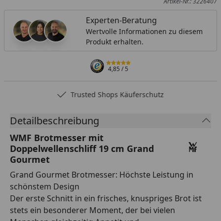
Artikel-Nr.: 3226407
Klinge, Kropf und Griff sorgt für perfekte Hygiene und
Experten-Beratung
für ein Messer, das sich anfühlt als wäre es aus einem
Wertvolle Informationen zu diesem
Stück gefertigt. · Made in Germany - Mit viel Sorgfalt aus
Produkt erhalten.
hochwertigen Materialien in eigener Klingenschmiede
bei WMF in Deutschland hergestellt - für perfekte
Funktionalität in höchster Qualität.
4,85
/ 5
Trusted Shops Käuferschutz
Detailbeschreibung
WMF Brotmesser mit
Doppelwellenschliff 19 cm Grand
Gourmet
Grand Gourmet Brotmesser: Höchste Leistung in
schönstem Design
Der erste Schnitt in ein frisches, knuspriges Brot ist
stets ein besonderer Moment, der bei vielen