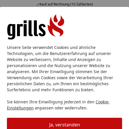
Kauf auf Rechnung (10 Zahlarten)
Alle Produkte
Mein Konto
Wunschl
Eink
Hotline
4,85
/ 5
Suchen
Gasgrill
Gasgrillstation
Weber Gasgrill GENESIS EX-335 Sm
Unsere Seite verwendet Cookies und ähnliche
Startseite
Technologien, um die Benutzererfahrung auf unserer
Weber Gasgrill GENESIS EX-335
Website zu verbessern, Inhalte und Anzeigen zu
Smart Grill - Black
personalisieren und die Nutzung unserer Website zu
analysieren. Mit Ihrer Einwilligung stimmen Sie der
Verwendung von Cookies sowie der Verarbeitung Ihrer
persönlichen Daten zu, um Ihnen ein bestmögliches
Surferlebnis und mehr Funktionen zu bieten.
Sie können Ihre Einwilligung jederzeit in den
Cookie-
Einstellungen
anpassen oder widerrufen.
Ja, verstanden