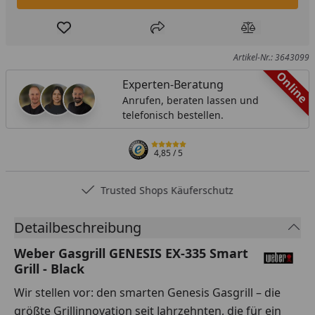
Produkt zur Wunschliste hinzufügen
Teilen
Produkt Ver
Artikel-Nr.: 3643099
Online
Experten-Beratung
Anrufen, beraten lassen und
telefonisch bestellen.
4,85
/ 5
Trusted Shops Käuferschutz
Detailbeschreibung
Weber Gasgrill GENESIS EX-335 Smart
Grill - Black
Wir stellen vor: den smarten Genesis Gasgrill – die
größte Grillinnovation seit Jahrzehnten, die für ein