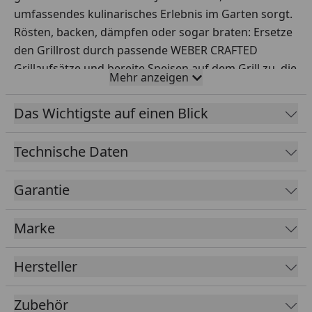
umfassendes kulinarisches Erlebnis im Garten sorgt.
Rösten, backen, dämpfen oder sogar braten: Ersetze
den Grillrost durch passende WEBER CRAFTED
Grillaufsätze und bereite Speisen auf dem Grill zu, die
Mehr anzeigen
du nie für möglich gehalten hättest. Und mit der
smarten WEBER CONNECT Technologie erhältst du
Das Wichtigste auf einen Blick
Temperaturwarnungen in Echtzeit, damit alles, was
du zubereitest, jedes Mal perfekt gelingt.
Technische Daten
Garantie
Marke
Hersteller
Zubehör