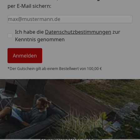
per E-Mail sichern:
Keine Eingabe erforderlich
Eingabe erforderlich
E-Mail *
Ich habe die
Datenschutzbestimmungen
zur
Kenntnis genommen
Anmelden
*Der Gutschein gilt ab einem Bestellwert von 100,00 €
Trusted Shops
4,85
/ 5
„Preisleistung top, schnelle