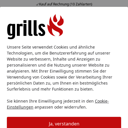
Kauf auf Rechnung (10 Zahlarten)
Alle Produkte
Mein Konto
Wunschl
Eink
Hotline
4,85
/ 5
Suchen
Ersatzteile
Weber Grill Ersatzteile
Weber Bumper Snap Ch
Unsere Seite verwendet Cookies und ähnliche
Startseite
Technologien, um die Benutzererfahrung auf unserer
Weber Bumper Snap Chart (2 Pcs)
Website zu verbessern, Inhalte und Anzeigen zu
CSU (69472)
personalisieren und die Nutzung unserer Website zu
analysieren. Mit Ihrer Einwilligung stimmen Sie der
Verwendung von Cookies sowie der Verarbeitung Ihrer
persönlichen Daten zu, um Ihnen ein bestmögliches
Surferlebnis und mehr Funktionen zu bieten.
Sie können Ihre Einwilligung jederzeit in den
Cookie-
Einstellungen
anpassen oder widerrufen.
Ja, verstanden