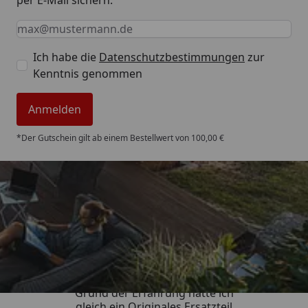
per E-Mail sichern:
Keine Eingabe erforderlich
Eingabe erforderlich
E-Mail *
Ich habe die
Datenschutzbestimmungen
zur
Kenntnis genommen
Anmelden
*Der Gutschein gilt ab einem Bestellwert von 100,00 €
Trusted Shops
4,85
/ 5
„Qualität wie beschrieben, auf
Grund der Erfahrung hätte ich
gleich ein Originales Ersatzteil