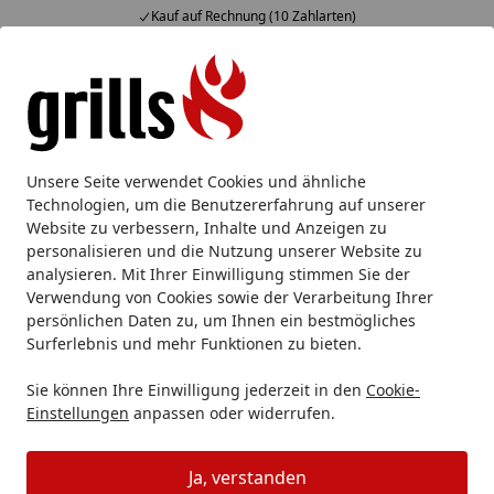
Kauf auf Rechnung (10 Zahlarten)
Alle Produkte
Mein Konto
Wunschl
Eink
Hotline
4,85
/ 5
Suchen
So geht es nach Ihrer Bestellung weiter!
Unsere Seite verwendet Cookies und ähnliche
Startseite
Technologien, um die Benutzererfahrung auf unserer
Bestellung abgeschickt? Das sind
Website zu verbessern, Inhalte und Anzeigen zu
personalisieren und die Nutzung unserer Website zu
die nächsten Schritte:
analysieren. Mit Ihrer Einwilligung stimmen Sie der
Verwendung von Cookies sowie der Verarbeitung Ihrer
persönlichen Daten zu, um Ihnen ein bestmögliches
Surferlebnis und mehr Funktionen zu bieten.
Sie können Ihre Einwilligung jederzeit in den
Cookie-
Einstellungen
anpassen oder widerrufen.
Ja, verstanden