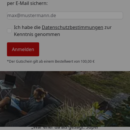
per E-Mail sichern:
Keine Eingabe erforderlich
Eingabe erforderlich
E-Mail *
Ich habe die
Datenschutzbestimmungen
zur
Kenntnis genommen
Anmelden
*Der Gutschein gilt ab einem Bestellwert von 100,00 €
Trusted Shops
4,85
/ 5
„War eher da als gesagt. Super