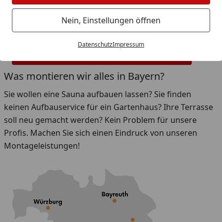
Hier
können Sie sehen, wann eine Montage in Ihrem
Nein, Einstellungen öffnen
PLZ-Gebiet möglich wäre:
Datenschutz
Impressum
Jetzt Montage Verfügbarkeit Bayern prüfen
Was montieren wir alles in Bayern?
Sie wollen eine Sauna aufbauen lassen? Sie finden
keinen Aufbauservice für ein Gartenhaus? Ihre Terrasse
soll neu gemacht werden? Kein Problem für unsere
Profis. Machen Sie sich einen Eindruck von unseren
Montageleistungen!