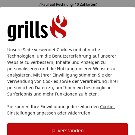
Kauf auf Rechnung (10 Zahlarten)
Alle Produkte
Mein Konto
Wunschl
Eink
Hotline
4,85
/ 5
Suchen
Montage in Bayern
Unsere Seite verwendet Cookies und ähnliche
Startseite
Technologien, um die Benutzererfahrung auf unserer
Gartenhaus Montage Bayern:
Website zu verbessern, Inhalte und Anzeigen zu
personalisieren und die Nutzung unserer Website zu
zuverlässige Qualität vom Profi!
analysieren. Mit Ihrer Einwilligung stimmen Sie der
Verwendung von Cookies sowie der Verarbeitung Ihrer
Schnell sein lohnt sich: Wir haben kurzfristig
persönlichen Daten zu, um Ihnen ein bestmögliches
Montagekapazitäten in Bayern verfügbar sogar noch in
Surferlebnis und mehr Funktionen zu bieten.
diesem Jahr! Überlassen Sie den Aufbau Ihres
Sie können Ihre Einwilligung jederzeit in den
Cookie-
Gartenhauses
oder Ihrer
Sauna
, die Montage Ihrer
Einstellungen
anpassen oder widerrufen.
Terrasse
oder Ihres
Carports
gerne unsere erfahrenen
Profi-Monteuren (über 4000 Montagen pro Jahr)!
Ja, verstanden
Unsere Teams aus Bayern sind schnell bei Ihnen vor Ort.