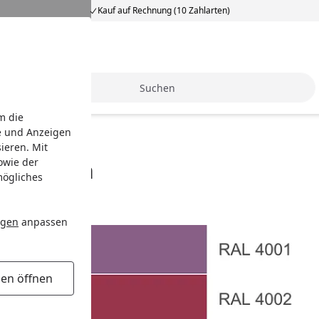
Kauf auf Rechnung (10 Zahlarten)
Suche
m die
e und Anzeigen
ieren. Mit
owie der
bnummern
mögliches
Violett
ngen
anpassen
gen öffnen