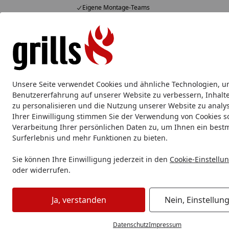
Eigene Montage-Teams
Hotline
07051 / 9 22 22
4,85
/ 5
Mo-Fr. 8-16 Uhr
15.827 Bewertungen
Alle Produkte
Marken
Service
Tipps & Tricks
Alle Produkte
Unsere Seite verwendet Cookies und ähnliche Technologien, u
Benutzererfahrung auf unserer Website zu verbessern, Inhalt
RAL-Farbnummern
Startseite
zu personalisieren und die Nutzung unserer Website zu analys
Ihrer Einwilligung stimmen Sie der Verwendung von Cookies s
Übersicht über die RAL-Far
Verarbeitung Ihrer persönlichen Daten zu, um Ihnen ein best
Surferlebnis und mehr Funktionen zu bieten.
Gelb und Beige
Sie können Ihre Einwilligung jederzeit in den
Cookie-Einstellu
oder widerrufen.
Ja, verstanden
Nein, Einstellun
Datenschutz
Impressum