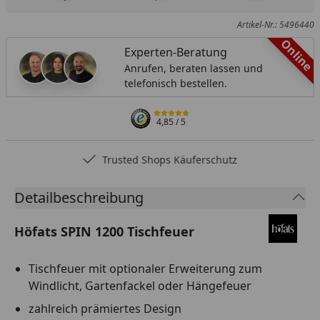
Produkt zur Wunschliste hinzufügen
Teilen
Produkt Ver
Artikel-Nr.: 5496440
Online
Experten-Beratung
Anrufen, beraten lassen und
telefonisch bestellen.
4,85
/ 5
Trusted Shops Käuferschutz
Detailbeschreibung
Höfats SPIN 1200 Tischfeuer
Tischfeuer mit optionaler Erweiterung zum
Windlicht, Gartenfackel oder Hängefeuer
zahlreich prämiertes Design