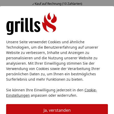
Kauf auf Rechnung (10 Zahlarten)
Alle Produkte
Mein Konto
Wunschl
Eink
Hotline
4,85
/ 5
Suchen
höfats
höfats Serien
Höfats SPIN
Höfats SPIN 1200 Tis
Unsere Seite verwendet Cookies und ähnliche
Startseite
Technologien, um die Benutzererfahrung auf unserer
Höfats SPIN 1200 Tischfeuer
Website zu verbessern, Inhalte und Anzeigen zu
personalisieren und die Nutzung unserer Website zu
5
(2 Bewertungen)
analysieren. Mit Ihrer Einwilligung stimmen Sie der
Verwendung von Cookies sowie der Verarbeitung Ihrer
persönlichen Daten zu, um Ihnen ein bestmögliches
Surferlebnis und mehr Funktionen zu bieten.
Sie können Ihre Einwilligung jederzeit in den
Cookie-
Einstellungen
anpassen oder widerrufen.
Ja, verstanden