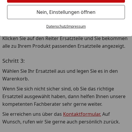
Geben Sie die
Seriennummer
Ihres Weber Grills in die
Nein, Einstellungen öffnen
Seriennummer-Suche ein (Klicken Sie hier)
.
Datenschutz
Impressum
Schritt 2:
Klicken Sie auf den Reiter Ersatzteile und Sie bekommen
alle zu Ihrem Produkt passenden Ersatzteile angezeigt.
Schritt 3:
Wählen Sie Ihr Ersatzteil aus und legen Sie es in den
Warenkorb.
Wenn Sie sich nicht sicher sind, ob Sie das richtige
Ersatzteil ausgewählt haben, dann helfen Ihnen unsere
kompetenten Fachberater sehr gerne weiter.
Sie erreichen uns über das
Kontaktformular.
Auf
Wunsch, rufen wir Sie gerne auch persönlich zurück.