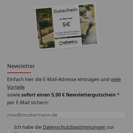
Newsletter
Einfach hier die E-Mail-Adresse eintragen und
viele
Vorteile
sowie
sofort einen 5,00 € Newslettergutschein
*
per E-Mail sichern:
Keine Eingabe erforderlich
Eingabe erforderlich
E-Mail *
Ich habe die
Datenschutzbestimmungen
zur