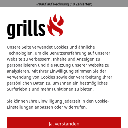
Kauf auf Rechnung (10 Zahlarten)
Alle Produkte
Mein Konto
Wunschl
Eink
Hotline
4,85
/ 5
Suchen
Grills Ersatzteile
Unsere Seite verwendet Cookies und ähnliche
Startseite
Technologien, um die Benutzererfahrung auf unserer
Original Ersatzteile für Ihren Grill
Website zu verbessern, Inhalte und Anzeigen zu
personalisieren und die Nutzung unserer Website zu
So finden Sie hier einfach und schnell alle Ersatzteile für
analysieren. Mit Ihrer Einwilligung stimmen Sie der
alle unsere Grills.
Verwendung von Cookies sowie der Verarbeitung Ihrer
persönlichen Daten zu, um Ihnen ein bestmögliches
Schritt 1:
Surferlebnis und mehr Funktionen zu bieten.
Geben Sie den genauen
Produktnamen Ihres Grills
, für
Sie können Ihre Einwilligung jederzeit in den
Cookie-
den Sie ein Ersatzteil benötigen, in das Suchfeld ein und
Einstellungen
anpassen oder widerrufen.
gehen Sie zum Produkt.
Ja, verstanden
oder: