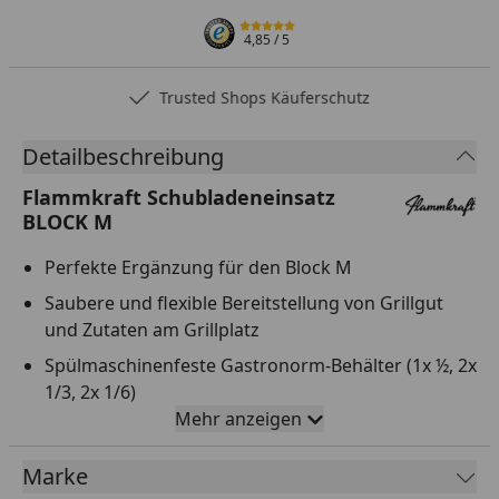
4,85
/ 5
Trusted Shops Käuferschutz
Detailbeschreibung
Flammkraft Schubladeneinsatz
BLOCK M
Perfekte Ergänzung für den Block M
Saubere und flexible Bereitstellung von Grillgut
und Zutaten am Grillplatz
Spülmaschinenfeste Gastronorm-Behälter (1x ½, 2x
1/3, 2x 1/6)
Mehr anzeigen
Maße: ca. 90x 50 x 10 cm
Material: Edelstahl, gebürstet
Marke