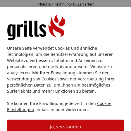
Kauf auf Rechnung (10 Zahlarten)
Alle Produkte
Mein Konto
Wunschl
Eink
Hotline
4,85
/ 5
Suchen
Flammkraft
Flammkraft Zubehör
Flammkraft Schublade
Unsere Seite verwendet Cookies und ähnliche
Startseite
Technologien, um die Benutzererfahrung auf unserer
Flammkraft Schubladeneinsatz
Website zu verbessern, Inhalte und Anzeigen zu
BLOCK M
personalisieren und die Nutzung unserer Website zu
analysieren. Mit Ihrer Einwilligung stimmen Sie der
Verwendung von Cookies sowie der Verarbeitung Ihrer
persönlichen Daten zu, um Ihnen ein bestmögliches
Surferlebnis und mehr Funktionen zu bieten.
Sie können Ihre Einwilligung jederzeit in den
Cookie-
Einstellungen
anpassen oder widerrufen.
Ja, verstanden