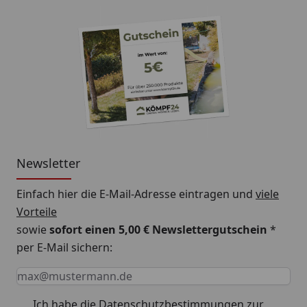
Newsletter
Einfach hier die E-Mail-Adresse eintragen und
viele
Vorteile
sowie
sofort einen 5,00 € Newslettergutschein
*
per E-Mail sichern:
Keine Eingabe erforderlich
Eingabe erforderlich
E-Mail *
Ich habe die
Datenschutzbestimmungen
zur