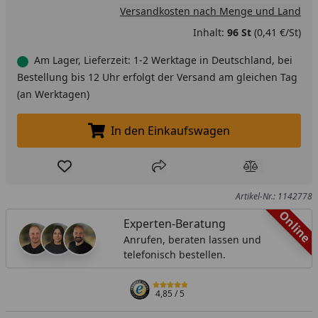
Versandkosten nach Menge und Land
Inhalt:
96 St
(0,41 €/St)
Am Lager, Lieferzeit: 1-2 Werktage in Deutschland, bei
Bestellung bis 12 Uhr erfolgt der Versand am gleichen Tag
(an Werktagen)
In den Einkaufswagen
In den Einkaufswagen legen
Produkt zur Wunschliste hinzufügen
Teilen
Produkt Ver
Artikel-Nr.: 1142778
Online
Experten-Beratung
Anrufen, beraten lassen und
telefonisch bestellen.
4,85
/ 5