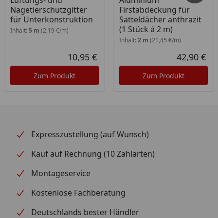
Lüftungs- und
Aluminium
Nagetierschutzgitter
Firstabdeckung für
für Unterkonstruktion
Satteldächer anthrazit
(1 Stück á 2 m)
Inhalt:
5 m
(2,19 €/m)
Inhalt:
2 m
(21,45 €/m)
10,95 €
42,90 €
Aktueller Preis
Akt
Zum Produkt
Zum Produkt
Expresszustellung (auf Wunsch)
Kauf auf Rechnung (10 Zahlarten)
Montageservice
Kostenlose Fachberatung
Deutschlands bester Händler