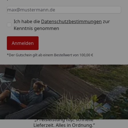
Keine Eingabe erforderlich
Eingabe erforderlich
E-Mail *
Ich habe die
Datenschutzbestimmungen
zur
Kenntnis genommen
Anmelden
*Der Gutschein gilt ab einem Bestellwert von 100,00 €
Trusted Shops
4,85
/ 5
„Preisleistung top, schnelle
Lieferzeit. Alles in Ordnung.“