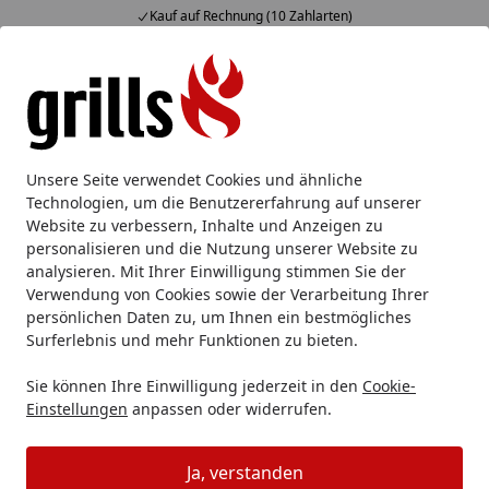
Kauf auf Rechnung (10 Zahlarten)
Alle Produkte
Mein Konto
Wunschl
Eink
Hotline
4,85
/ 5
Suchen
Feuchtigkeitssperre / Gummigranulat Unterleg-Pads für Gar
Unsere Seite verwendet Cookies und ähnliche
Startseite
Technologien, um die Benutzererfahrung auf unserer
Feuchtigkeitssperre /
Website zu verbessern, Inhalte und Anzeigen zu
Gummigranulat Unterleg-Pads für
personalisieren und die Nutzung unserer Website zu
analysieren. Mit Ihrer Einwilligung stimmen Sie der
Gartenhäuser 96 Stück
Verwendung von Cookies sowie der Verarbeitung Ihrer
persönlichen Daten zu, um Ihnen ein bestmögliches
Surferlebnis und mehr Funktionen zu bieten.
Sie können Ihre Einwilligung jederzeit in den
Cookie-
Einstellungen
anpassen oder widerrufen.
Ja, verstanden