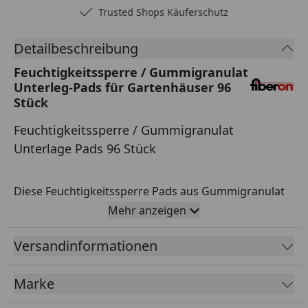
Trusted Shops Käuferschutz
Detailbeschreibung
Feuchtigkeitssperre / Gummigranulat
Unterleg-Pads für Gartenhäuser 96
Stück
Feuchtigkeitssperre / Gummigranulat
Unterlage Pads 96 Stück
Diese Feuchtigkeitssperre Pads aus Gummigranulat
schützen die Rahmenhölzer Ihres Gartenhauses. Die
Mehr anzeigen
Pads werden einfach unter die Rahmenhölzer
Versandinformationen
gelegt
und schützen somit Ihr Gartenhaus vor
Feuchtigkeit und damit verbundener
Beschädigungen am Holz. Durch die leichte
Marke
Erhöhung wird außerdem die Luftzirkulation