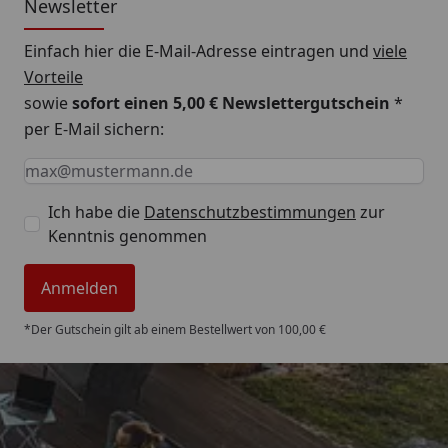
Newsletter
Einfach hier die E-Mail-Adresse eintragen und
viele
Vorteile
sowie
sofort einen 5,00 € Newslettergutschein
*
per E-Mail sichern:
Keine Eingabe erforderlich
Eingabe erforderlich
E-Mail *
Ich habe die
Datenschutzbestimmungen
zur
Kenntnis genommen
Anmelden
*Der Gutschein gilt ab einem Bestellwert von 100,00 €
Trusted Shops