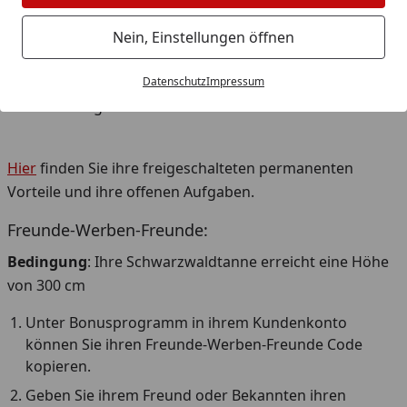
allen KÖMPF24-Bonuprogramm-Teilnehmern verlost,
deren Schwarzwaldtanne die notwendige Größe erreicht
Nein, Einstellungen öffnen
hat. Für die Teilnahme ist keine weitere Anmeldung
notwendig. Die Gewinner werden per E-Mail
Datenschutz
Impressum
benachrichtigt.
Hier
finden Sie ihre freigeschalteten permanenten
Vorteile und ihre offenen Aufgaben.
Freunde-Werben-Freunde:
Bedingung
: Ihre Schwarzwaldtanne erreicht eine Höhe
von 300 cm
Unter Bonusprogramm in ihrem Kundenkonto
können Sie ihren Freunde-Werben-Freunde Code
kopieren.
Geben Sie ihrem Freund oder Bekannten ihren