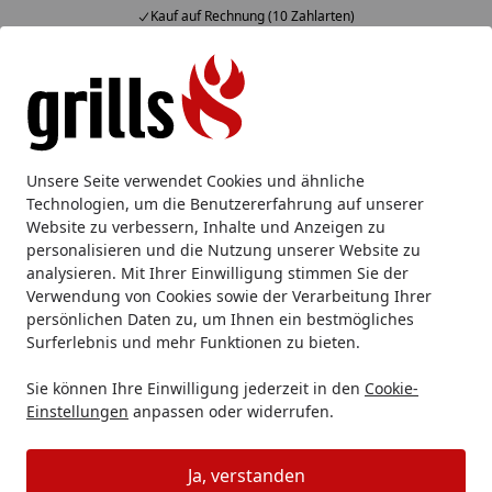
Kauf auf Rechnung (10 Zahlarten)
Alle Produkte
Mein Konto
Wunschl
Eink
Hotline
4,85
/ 5
Suchen
Welche Vorteile können mithilfe der Schwarzwaldtanne frei
Unsere Seite verwendet Cookies und ähnliche
Startseite
Technologien, um die Benutzererfahrung auf unserer
Welche Vorteile können mithilfe der
Website zu verbessern, Inhalte und Anzeigen zu
personalisieren und die Nutzung unserer Website zu
Schwarzwaldtanne freigeschaltet
analysieren. Mit Ihrer Einwilligung stimmen Sie der
werden?
Verwendung von Cookies sowie der Verarbeitung Ihrer
persönlichen Daten zu, um Ihnen ein bestmögliches
Surferlebnis und mehr Funktionen zu bieten.
Teilnahme am exklusiven Gewinnspiel:
Bedingung
: Ihre Schwarzwaldtanne erreicht eine Höhe
Sie können Ihre Einwilligung jederzeit in den
Cookie-
von 200 cm
Einstellungen
anpassen oder widerrufen.
Am Ende jeden Monats wird ein 50 Euro
Ja, verstanden
Einkaufsgutschein (Ohne Mindestbestellwert) unter