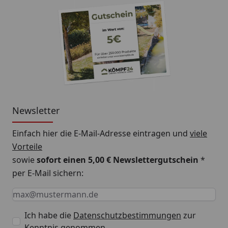
Newsletter
Einfach hier die E-Mail-Adresse eintragen und
viele
Vorteile
sowie
sofort einen 5,00 € Newslettergutschein
*
per E-Mail sichern:
Keine Eingabe erforderlich
Eingabe erforderlich
E-Mail *
Ich habe die
Datenschutzbestimmungen
zur
Kenntnis genommen