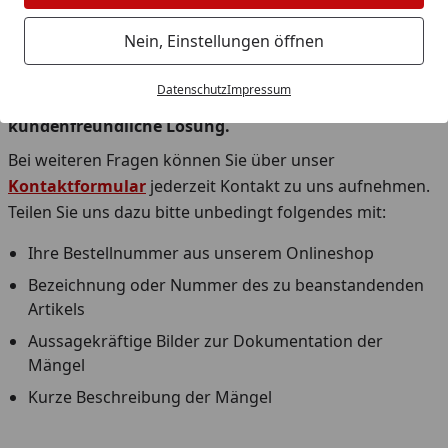
Bestellnummer
und Ihre
Postleitzahl
um Ihre
Bestellung zu verwalten.
Nein, Einstellungen öffnen
Gerne helfen wir Ihnen bei einer Reklamation weiter
Datenschutz
Impressum
und sorgen für eine schnelle Abwicklung und eine
kundenfreundliche Lösung.
Bei weiteren Fragen können Sie über unser
Kontaktformular
jederzeit Kontakt zu uns aufnehmen.
Teilen Sie uns dazu bitte unbedingt folgendes mit:
Ihre Bestellnummer aus unserem Onlineshop
Bezeichnung oder Nummer des zu beanstandenden
Artikels
Aussagekräftige Bilder zur Dokumentation der
Mängel
Kurze Beschreibung der Mängel