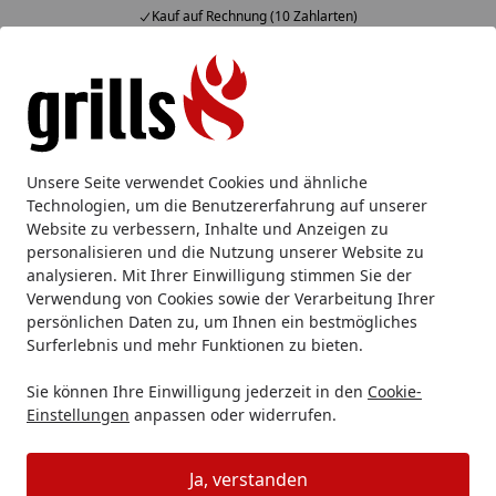
Kauf auf Rechnung (10 Zahlarten)
Alle Produkte
Mein Konto
Wunschl
Eink
Hotline
4,85
/ 5
Suchen
Wie erfolgt eine Reklamaion?
Unsere Seite verwendet Cookies und ähnliche
Startseite
Technologien, um die Benutzererfahrung auf unserer
Ich habe eine Reklamation. Wie
Website zu verbessern, Inhalte und Anzeigen zu
personalisieren und die Nutzung unserer Website zu
gehe ich vor und welche
analysieren. Mit Ihrer Einwilligung stimmen Sie der
Informationen benötige ich?
Verwendung von Cookies sowie der Verarbeitung Ihrer
persönlichen Daten zu, um Ihnen ein bestmögliches
Eine Reklamation können Sie ganz einfach und schnell
Surferlebnis und mehr Funktionen zu bieten.
über den Bereich
"
Meine Bestellung
"
einreichen. Sie
Sie können Ihre Einwilligung jederzeit in den
Cookie-
finden den Button auf allen Seiten unseres Shops oben
Einstellungen
anpassen oder widerrufen.
in der Kopfzeile. Auch als Gast ohne registriertes
Kundenkonto erhalten Sie so Zugriff auf das
Ja, verstanden
Reklamationsportal
- Sie benötigen dazu lediglich Ihre