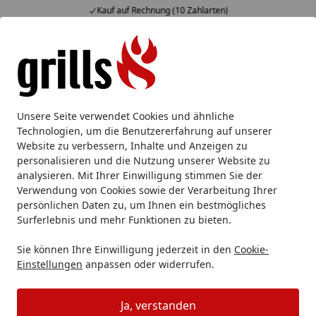
Kauf auf Rechnung (10 Zahlarten)
Alle Produkte
Mein Konto
Wunschl
Eink
Hotline
4,85
/ 5
Suchen
Wie kann ich mich vom Newsletter abmelden?
Unsere Seite verwendet Cookies und ähnliche
Startseite
Technologien, um die Benutzererfahrung auf unserer
Wie kann ich mich vom Newsletter
Website zu verbessern, Inhalte und Anzeigen zu
personalisieren und die Nutzung unserer Website zu
abmelden?
analysieren. Mit Ihrer Einwilligung stimmen Sie der
Sie können unseren Newsletter einfach und problemlos
Verwendung von Cookies sowie der Verarbeitung Ihrer
persönlichen Daten zu, um Ihnen ein bestmögliches
abbestellen. Dafür klicken Sie einfach auf den Abmelde-
Surferlebnis und mehr Funktionen zu bieten.
Link am Ende jedes Newsletters.
Sie können Ihre Einwilligung jederzeit in den
Cookie-
Einstellungen
anpassen oder widerrufen.
Gut zu wissen: Sie müssen sich mit genau der
Ja, verstanden