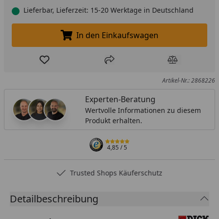
Lieferbar, Lieferzeit: 15-20 Werktage in Deutschland
In den Einkaufswagen
In den Einkaufswagen legen
Produkt zur Wunschliste hinzufügen
Teilen
Produkt Ver
Artikel-Nr.: 2868226
Experten-Beratung
Wertvolle Informationen zu diesem
Produkt erhalten.
4,85
/ 5
Trusted Shops Käuferschutz
Detailbeschreibung