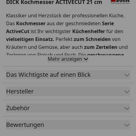
DICK Kochmesser ACTIVECUT 21 cm
Klassiker und Herzstück der professionellen Küche.
Das
Kochmesser
aus der geschmiedeten
Serie
ActiveCut
ist Ihr wichtigster
Küchenhelfer
für den
vielseitigen Einsatz.
Perfekt
zum Schneiden
von
Kräutern und Gemüse, aber auch
zum Zerteilen
und
Zerlegen von Fleisch und Fisch. Die
geschwungene
Mehr anzeigen
Schneide
erleichert den Wiegeschnitt. Der
ergonomisch geformte Griff
des Messers liegt
Das Wichtigste auf einen Blick
angenehm in der Hand und ist
spaltenfrei
mit der
Klinge verbunden. Der
Halbkropf
ermöglicht das
Hersteller
komplette Nachschleifen der Klinge bis zum
Schneidenende. Das edle Metall-Emblem im Griff ist
Zubehör
ein Designelement und Eyecatcher, das die Wertigkeit
der Messerserie unterstreicht.
Klingenlänge: 21 cm.
Bewertungen
Messerklinge aus X3Cr13, Griff aus hygienischem
Kunststoff.
Die ausgewogene
Härte von 54° HRC