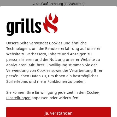
Kauf auf Rechnung (10 Zahlarten)
Alle Produkte
Mein Konto
Wunschl
Eink
Hotline
4,85
/ 5
Suchen
Messer
Kochmesser
Kochmesser
DICK Kochmesser A
Unsere Seite verwendet Cookies und ähnliche
Startseite
Technologien, um die Benutzererfahrung auf unserer
DICK Kochmesser ACTIVECUT 21 cm
Website zu verbessern, Inhalte und Anzeigen zu
personalisieren und die Nutzung unserer Website zu
analysieren. Mit Ihrer Einwilligung stimmen Sie der
Produk
Verwendung von Cookies sowie der Verarbeitung Ihrer
persönlichen Daten zu, um Ihnen ein bestmögliches
Surferlebnis und mehr Funktionen zu bieten.
Vorheriges Bild anzeigen
Näc
Sie können Ihre Einwilligung jederzeit in den
Cookie-
Einstellungen
anpassen oder widerrufen.
authorized.by
Ja, verstanden