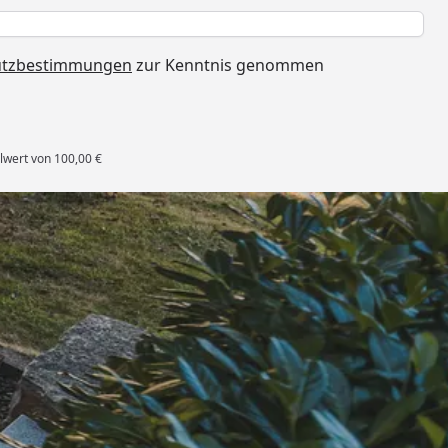
h
utzbestimmungen
zur Kenntnis genommen
lwert von 100,00 €