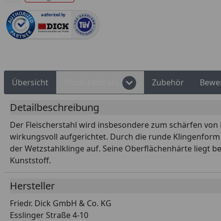
authorized.by
Rechnungskauf
Montageservice
Übersicht
Produktdetails
Zubehör
Bewe
Detailbeschreibung
Der Fleischerstahl wird insbesondere zum schärfen von M
wirkungsvoll aufgerichtet. Durch die runde Klingenform
der Wetzstahlklinge auf. Seine Oberflächenhärte liegt b
Kunststoff.
Hersteller
Friedr. Dick GmbH & Co. KG
Esslinger Straße 4-10