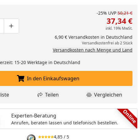
-25%
UVP
50,21 €
37,34 €
inkl. 19% MwSt.
ge um eins verringern
duktmenge manuell eingeben
Produktmenge um eins erhöhen
6,90 € Versandkosten in Deutschland
Versandkostenfrei ab 2 Stück
Versandkosten nach Menge und Land
eferzeit: 15-20 Werktage in Deutschland
In den Einkaufswagen
In den Einkaufswagen legen
iste
Teilen
Vergleichen
dukt zur Wunschliste hinzufügen
Teilen
Produkt Vergle
nzufügen
Online
Experten-Beratung
Anrufen, beraten lassen und telefonisch bestellen.
4,85
/ 5