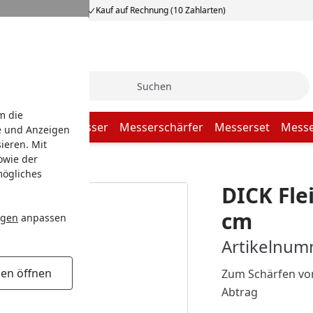
Kauf auf Rechnung (10 Zahlarten)
Suche
m die
er
Fleischermesser
Messerschärfer
Messerset
Messe
e und Anzeigen
ieren. Mit
owie der
 cm
mögliches
DICK Fle
cm
ngen
anpassen
Artikelnum
gen öffnen
Zum Schärfen von
Abtrag