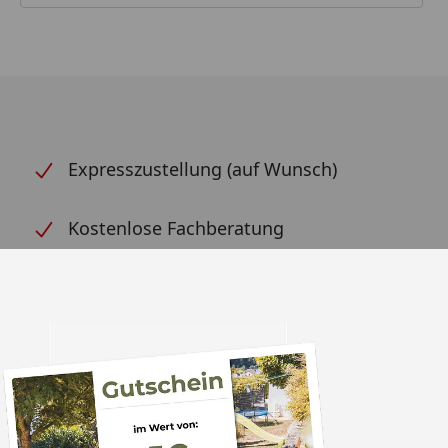
Expresszustellung (auf Wunsch)
Kostenlose Fachberatung