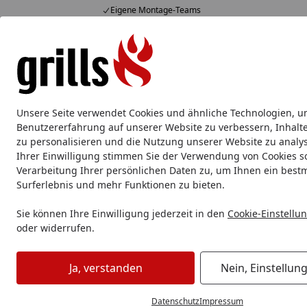
Eigene Montage-Teams
Hotline
07051 / 9 22 22
4,85
/ 5
Mo-Fr. 8-16 Uhr
15.823 Bewertungen
Alle Produkte
Marken
Service
Tipps & Tricks
Alle Produkte
Unsere Seite verwendet Cookies und ähnliche Technologien, u
Messer
Damastmesser
Klappmesser
Kochmess
Benutzererfahrung auf unserer Website zu verbessern, Inhalt
zu personalisieren und die Nutzung unserer Website zu analys
Ihrer Einwilligung stimmen Sie der Verwendung von Cookies s
Messer
Messerschärfer
DICK Fleischerstahl Feinzug 25
Verarbeitung Ihrer persönlichen Daten zu, um Ihnen ein best
Startseite
Surferlebnis und mehr Funktionen zu bieten.
Sie können Ihre Einwilligung jederzeit in den
Cookie-Einstellu
oder widerrufen.
Ja, verstanden
Nein, Einstellun
Datenschutz
Impressum