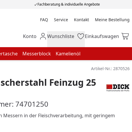
Fachberatung & individuelle Angebote
FAQ
Service
Kontakt
Meine Bestellung
Meine Bestellung
Konto
Wunschliste
Einkaufswagen
Mein Konto
Wunschliste
Einkaufswagen
rtasche
Messerblock
Kamelienöl
Artikel-Nr.:
2870526
ischerstahl Feinzug 25
mer: 74701250
 Messern in der Fleischverarbeitung, mit geringem