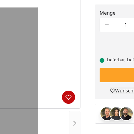
Menge
Produktmen
Pro
Lieferbar, Li
Wunschl
Pro
Produkt zur Wunschliste hi
Nächstes Bild anzeigen