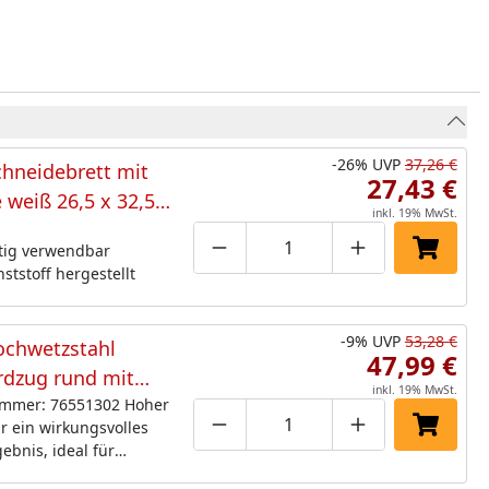
-26%
UVP
37,26 €
chneidebrett mit
27,43 €
e weiß 26,5 x 32,5 x
inkl. 19% MwSt.
tig verwendbar
Produktmenge um eins verringe
Produktmenge manuell
Produktmenge 
In den 
ststoff hergestellt
-9%
UVP
53,28 €
ochwetzstahl
47,99 €
rdzug rund mit
inkl. 19% MwSt.
 cm
ummer: 76551302 Hoher
r ein wirkungsvolles
Produktmenge um eins verringe
Produktmenge manuell
Produktmenge 
In den 
ebnis, ideal für
erklingen