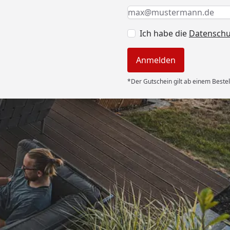
Keine Eingabe erforderlic
Eingabe erforderlich
E-Mail *
Ich habe die
Datensch
Anmelden
*Der Gutschein gilt ab einem Bestel
Versand
ssig! Schön,
satzteile für
 gibt. “
6