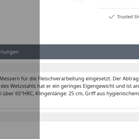
Deutschlands bester Händler
Trusted S
rtungen
essern für die Fleischverarbeitung eingesetzt. Der Abtrag
 des Wetzstahls hat er ein geringes Eigengewicht und ist a
ei über 65°HRC, Klingenlänge: 25 cm, Griff aus hygienische