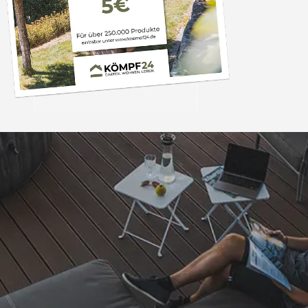
Trusted Shops
„Schnell und zuverlä
dass es hier auch Er
Weber Grill etc.
4,85
/ 5
06.08.202
15.823 Bewertungen