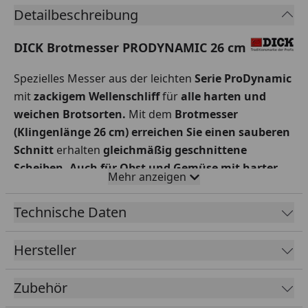
Detailbeschreibung
DICK Brotmesser PRODYNAMIC 26 cm
Spezielles Messer aus der leichten
Serie ProDynamic
mit
zackigem Wellenschliff
für
alle harten und
weichen Brotsorten.
Mit dem
Brotmesser
(Klingenlänge 26 cm)
erreichen Sie einen sauberen
Schnitt
erhalten
gleichmäßig geschnittene
Scheiben.
Auch für Obst und Gemüse mit harter
Mehr anzeigen
Schale
ist dieses Messer bestens geeignet. Der
ergonomisch geformte Vollkunststoffgriff
und die
Technische Daten
Qualitätsklinge
zeichnen die Messer der
Serie
ProDynamic
aus. Der
rutschfeste, schwarze Griff
Hersteller
liegt perfekt in der Hand und ist durch ein spezielles
Verfahren
spaltenfrei
mit der Klinge verbunden.
Zubehör
Klinge ist aus X55CrMo14 Stahl.
Die ausgewogene