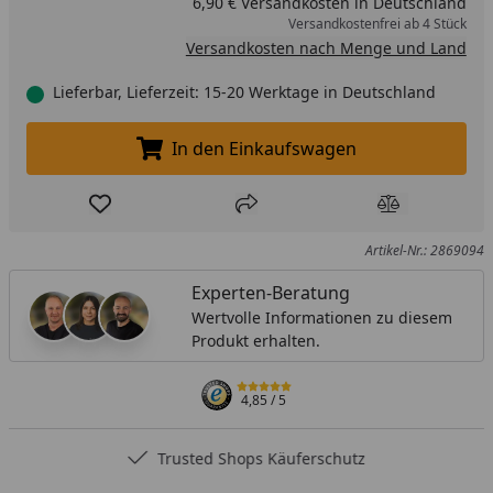
6,90 € Versandkosten in Deutschland
Versandkostenfrei ab 4 Stück
Versandkosten nach Menge und Land
Lieferbar, Lieferzeit: 15-20 Werktage in Deutschland
In den Einkaufswagen
In den Einkaufswagen legen
Produkt zur Wunschliste hinzufügen
Teilen
Produkt Ver
Artikel-Nr.: 2869094
Experten-Beratung
Wertvolle Informationen zu diesem
Produkt erhalten.
4,85
/ 5
Trusted Shops Käuferschutz