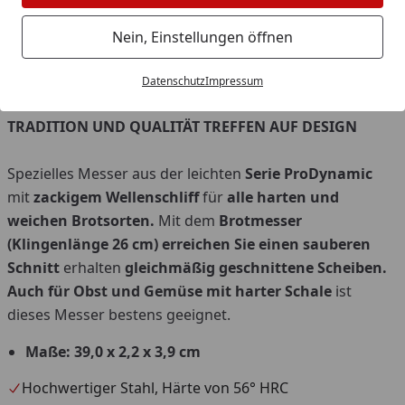
Nein, Einstellungen öffnen
Datenschutz
Impressum
Artikelnummer: 85039262
TRADITION UND QUALITÄT TREFFEN AUF DESIGN
Spezielles Messer aus der leichten
Serie ProDynamic
mit
zackigem Wellenschliff
für
alle harten und
weichen Brotsorten.
Mit dem
Brotmesser
(Klingenlänge 26 cm)
erreichen Sie einen sauberen
Schnitt
erhalten
gleichmäßig geschnittene Scheiben.
Auch für Obst und Gemüse mit harter Schale
ist
dieses Messer bestens geeignet.
Maße: 39,0 x 2,2 x 3,9 cm
Hochwertiger Stahl, Härte von 56° HRC