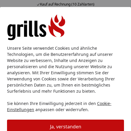
Kauf auf Rechnung (10 Zahlarten)
Alle Produkte
Mein Konto
Wunschl
Eink
Hotline
4,85
/ 5
Suchen
Messer
Kochmesser
Brotmesser
DICK Brotmesser PR
Unsere Seite verwendet Cookies und ähnliche
Startseite
Technologien, um die Benutzererfahrung auf unserer
DICK Brotmesser PRODYNAMIC 26
Website zu verbessern, Inhalte und Anzeigen zu
cm
personalisieren und die Nutzung unserer Website zu
analysieren. Mit Ihrer Einwilligung stimmen Sie der
Verwendung von Cookies sowie der Verarbeitung Ihrer
Produk
persönlichen Daten zu, um Ihnen ein bestmögliches
Surferlebnis und mehr Funktionen zu bieten.
Sie können Ihre Einwilligung jederzeit in den
Cookie-
Vorheriges Bild anzeigen
Näc
Einstellungen
anpassen oder widerrufen.
authorized.by
Ja, verstanden