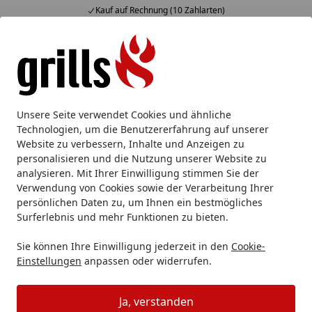
Kauf auf Rechnung (10 Zahlarten)
Alle Produkte
Mein Konto
Wunschl
Eink
Hotline
4,85
/ 5
Suchen
Messer
Kochmesser
Spezialmesser
DICK Aufschnittm
Unsere Seite verwendet Cookies und ähnliche
Startseite
Technologien, um die Benutzererfahrung auf unserer
DICK Aufschnittmesser
Website zu verbessern, Inhalte und Anzeigen zu
PRODYNAMIC 30 cm weiß
personalisieren und die Nutzung unserer Website zu
analysieren. Mit Ihrer Einwilligung stimmen Sie der
Verwendung von Cookies sowie der Verarbeitung Ihrer
Produk
persönlichen Daten zu, um Ihnen ein bestmögliches
Surferlebnis und mehr Funktionen zu bieten.
Sie können Ihre Einwilligung jederzeit in den
Cookie-
Vorheriges Bild anzeigen
Näc
Einstellungen
anpassen oder widerrufen.
authorized.by
Ja, verstanden