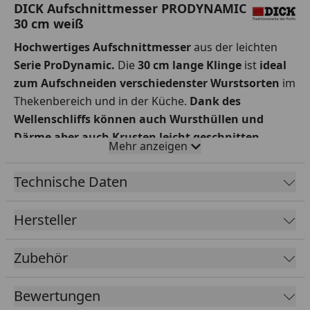
DICK Aufschnittmesser PRODYNAMIC
30 cm weiß
Hochwertiges Aufschnittmesser
aus der leichten
Serie ProDynamic.
Die
30 cm lange Klinge
ist
ideal
zum Aufschneiden verschiedenster Wurstsorten
im
Thekenbereich und in der Küche.
Dank des
Wellenschliffs können auch Wursthüllen und
Därme aber auch Krusten leicht geschnitten
Mehr anzeigen
werden.
Der ergonomisch geformte
Vollkunststoffgriff
und die Qualitätsklinge zeichnen
Technische Daten
die Messer der Serie
ProDynamic
aus. Der
rutschfeste Griff
liegt perfekt in der Hand und ist
Hersteller
durch ein spezielles Verfahren
spaltenfrei mit der
Klinge verbunden.
Die
weiße
Griffarbe
erleichtert
Zubehör
das einhalten der HACCP-Richtlinien.
Klinge ist aus
X55CrMo14 Stahl.
Die ausgewogene
Härte von 56°
Bewertungen
HRC
ist der ideale Kompromiss für
perfekte