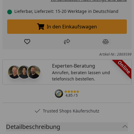
Lieferbar, Lieferzeit: 15-20 Werktage in Deutschland
In den Einkaufswagen
In den Einkaufswagen legen
Produkt zur Wunschliste hinzufügen
Teilen
Produkt Ver
Artikel-Nr.: 2869599
Online
Experten-Beratung
Anrufen, beraten lassen und
telefonisch bestellen.
4,85
/ 5
Trusted Shops Käuferschutz
Detailbeschreibung