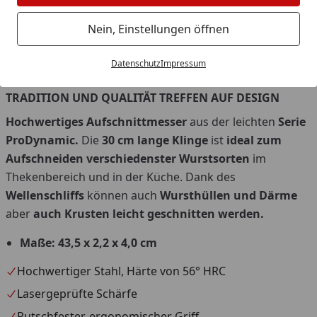
Nein, Einstellungen öffnen
Datenschutz
Impressum
Artikelnummer: 85037302-05
TRADITION UND QUALITÄT TREFFEN AUF DESIGN
Hochwertiges Aufschnittmesser
aus der leichten
Serie
ProDynamic.
Die
30 cm lange Klinge
ist
ideal zum
Aufschneiden verschiedenster Wurstsorten
im
Thekenbereich und in der Küche. Dank des
Wellenschliffs
können auch
Wursthüllen und Därme
aber
auch Krusten leicht geschnitten werden.
Maße: 43,5 x 2,2 x 4,0 cm
Hochwertiger Stahl, Härte von 56° HRC
Lasergeprüfte Schärfe
Rutschfester, ergonomischer Griff