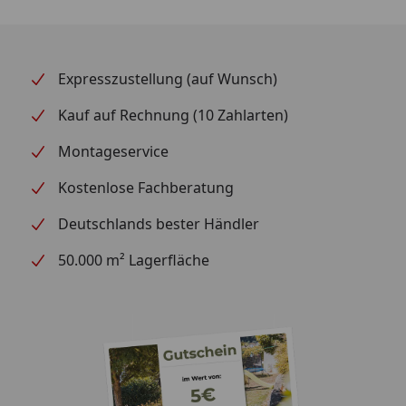
Schnitthaltigkeit
und
leichtes Nachschärfen.
Made
in Germany.
Expresszustellung (auf Wunsch)
STAHLQUALITÄT
Kauf auf Rechnung (10 Zahlarten)
Der Stahl X55CrMo14 stellt das Herzstück der Serie
dar. Die lasergeprüfte Schneide gewährleistet einen
Montageservice
scharfen Anschliff und somit eine gleichmäßig gute
Kostenlose Fachberatung
Schneidleistung. So schneidest du sauber und
zerquetschst dein Schneidgut nicht. Damit bleiben
Deutschlands bester Händler
wertvolle Inhaltsstoffe und Aromen deiner
Lebensmittel erhalten.
50.000 m² Lagerfläche
ERGONOMISCHER GRIFF
Der Vollkunststoffgriff ist optimal an die Hand
angepasst. Durch den weicheren Kunststoffgriff hast
du ein angenehmes Gefühl beim Schneiden und der