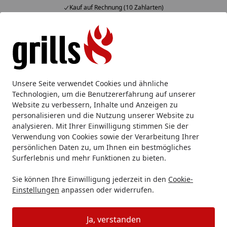
Kauf auf Rechnung (10 Zahlarten)
Alle Produkte
Mein Konto
Wunschl
Eink
Hotline
4,85
/ 5
Suchen
Ersatzteile
Weber Grill Ersatzteile
Weber Deckel OT 47cm
Unsere Seite verwendet Cookies und ähnliche
Startseite
Technologien, um die Benutzererfahrung auf unserer
Weber Deckel OT 47cm schwarz
Website zu verbessern, Inhalte und Anzeigen zu
2015 (65178)
personalisieren und die Nutzung unserer Website zu
analysieren. Mit Ihrer Einwilligung stimmen Sie der
Verwendung von Cookies sowie der Verarbeitung Ihrer
persönlichen Daten zu, um Ihnen ein bestmögliches
Surferlebnis und mehr Funktionen zu bieten.
Sie können Ihre Einwilligung jederzeit in den
Cookie-
Einstellungen
anpassen oder widerrufen.
Ja, verstanden