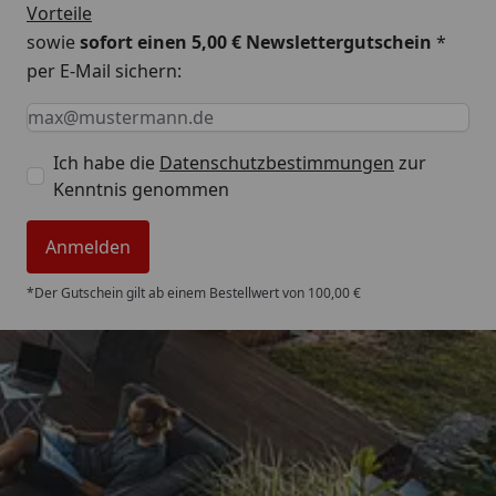
Vorteile
sowie
sofort einen 5,00 € Newslettergutschein
*
per E-Mail sichern:
Keine Eingabe erforderlich
Eingabe erforderlich
E-Mail *
Ich habe die
Datenschutzbestimmungen
zur
Kenntnis genommen
Anmelden
*Der Gutschein gilt ab einem Bestellwert von 100,00 €
Trusted Shops
4,85
/ 5