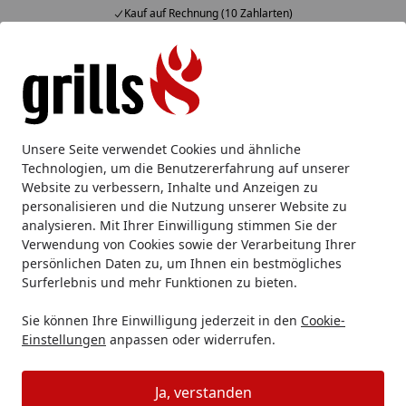
Kauf auf Rechnung (10 Zahlarten)
Alle Produkte
Mein Konto
Wunschl
Eink
Hotline
4,85
/ 5
Suchen
Ersatzteile
Big Green Egg Ersatzteile
Big Green Egg Prot
Unsere Seite verwendet Cookies und ähnliche
Startseite
Technologien, um die Benutzererfahrung auf unserer
Big Green Egg Protective Carrier
Website zu verbessern, Inhalte und Anzeigen zu
Foot Covers
personalisieren und die Nutzung unserer Website zu
analysieren. Mit Ihrer Einwilligung stimmen Sie der
Verwendung von Cookies sowie der Verarbeitung Ihrer
persönlichen Daten zu, um Ihnen ein bestmögliches
Surferlebnis und mehr Funktionen zu bieten.
Sie können Ihre Einwilligung jederzeit in den
Cookie-
Einstellungen
anpassen oder widerrufen.
Ja, verstanden