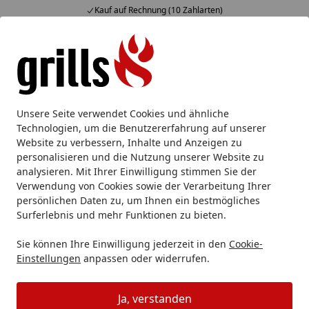
Kauf auf Rechnung (10 Zahlarten)
Alle Produkte
Mein Konto
Wunschl
Eink
Hotline
4,85
/ 5
Suchen
Ersatzteile
Big Green Egg Ersatzteile
Big Green Egg Fire
Unsere Seite verwendet Cookies und ähnliche
Startseite
Technologien, um die Benutzererfahrung auf unserer
Big Green Egg Fire Ring 2XL
Website zu verbessern, Inhalte und Anzeigen zu
personalisieren und die Nutzung unserer Website zu
analysieren. Mit Ihrer Einwilligung stimmen Sie der
Verwendung von Cookies sowie der Verarbeitung Ihrer
persönlichen Daten zu, um Ihnen ein bestmögliches
Surferlebnis und mehr Funktionen zu bieten.
Sie können Ihre Einwilligung jederzeit in den
Cookie-
Einstellungen
anpassen oder widerrufen.
Ja, verstanden