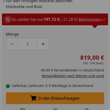
Für den richtigen Abstand zwischen
Holzkohle und Rost
So zahlen Sie nur
797,72 €
(– 21,28 €)
Bedingungen
Menge
Produktmenge um eins verringern
Produktmenge manuell eingeben
Produktmenge um eins erhöhen
819,00 €
inkl. 19% MwSt.
69,90 € Versandkosten in Deutschland
Versandkosten nach Menge und Land
Lieferbar, Lieferzeit: 5-9 Werktage in Deutschland
In den Einkaufswagen
In den Einkaufswagen legen