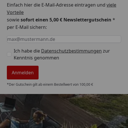
Einfach hier die E-Mail-Adresse eintragen und
viele
Vorteile
sowie
sofort einen 5,00 € Newslettergutschein
*
per E-Mail sichern:
Keine Eingabe erforderlich
Eingabe erforderlich
E-Mail *
Ich habe die
Datenschutzbestimmungen
zur
Kenntnis genommen
Anmelden
*Der Gutschein gilt ab einem Bestellwert von 100,00 €
Trusted Shops