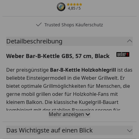
4,85
/ 5
Trusted Shops Käuferschutz
Detailbeschreibung
Weber Bar-B-Kettle GBS, 57 cm, Black
Der preisgünstige
Bar-B-Kettle Holzkohlegrill
ist das
beliebte Einsteigermodell in die Weber Grillwelt. Er
bietet optimale Grillmöglichkeiten für Menschen, die
gerne mobil grillen oder für Holzkohle-Fans mit
kleinem Balkon. Die klassische Kugelgrill-Bauart
kombiniert mit der stabilen Bauweise sorgen für
Mehr anzeigen
langen ungetrübten Grillgenuss. Natürlich alles in der
berühmten Weber Qualität - ganz wie bei den
Das Wichtigste auf einen Blick
Großen.