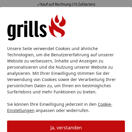
Kauf auf Rechnung (10 Zahlarten)
Alle Produkte
Mein Konto
Wunschl
Eink
Hotline
4,85
/ 5
Suchen
Weber Bar-B-Kettle GBS, 57 cm, Black
Unsere Seite verwendet Cookies und ähnliche
Startseite
Technologien, um die Benutzererfahrung auf unserer
Weber Bar-B-Kettle GBS, 57 cm,
Website zu verbessern, Inhalte und Anzeigen zu
Black
personalisieren und die Nutzung unserer Website zu
analysieren. Mit Ihrer Einwilligung stimmen Sie der
Verwendung von Cookies sowie der Verarbeitung Ihrer
persönlichen Daten zu, um Ihnen ein bestmögliches
Surferlebnis und mehr Funktionen zu bieten.
Sie können Ihre Einwilligung jederzeit in den
Cookie-
Einstellungen
anpassen oder widerrufen.
Ja, verstanden