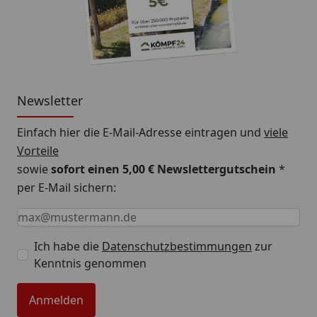
Newsletter
Einfach hier die E-Mail-Adresse eintragen und
viele
Vorteile
sowie
sofort einen 5,00 € Newslettergutschein
*
per E-Mail sichern:
Keine Eingabe erforderlich
Eingabe erforderlich
E-Mail *
Ich habe die
Datenschutzbestimmungen
zur
Kenntnis genommen
Anmelden